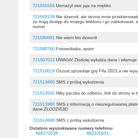
721555555
Usmażył swe jaja na miękko
721503139
Nie dzwonił, ale strona mnie przekierowa
że mają dostęp do mojego telefonu i go zablokowali, a
numer.
721580081
Nie wiem kto dzwonił
721580760
Fotowoltaika, spam
721507022
UWAGA! Złodziej wyłudza dane i włamuje 
721510018
Oszust,sprzedaje grę Fifa 2023,a nie wysy
721513880
SMS z próbą wyłudzenia
721513582
Niby paczka do odbioru ,link do strony w ty
721513980
SMS z informacją o nieuregulowanej płatno
dane.ZŁODZIEJE!
721514688
SMS z próbą wyłudzenia
Ostatnio wyszukiwane numery telefonu
666173538
882325631