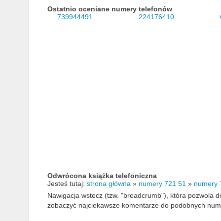
Ostatnio oceniane numery telefonów
739944491
224176410
Odwrócona książka telefoniczna
Jesteś tutaj:
strona główna
»
numery 721 51
»
numery 
Nawigacja wstecz (tzw. "breadcrumb"), która pozwola
zobaczyć najciekawsze komentarze do podobnych numerów