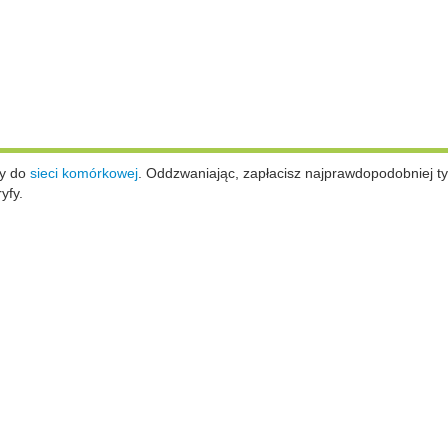
ży do
sieci komórkowej
.
Oddzwaniając, zapłacisz najprawdopodobniej ty
yfy.