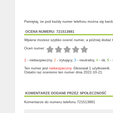
Pamiętaj, że pod każdy numer telefonu można się bard
OCENA NUMERU: 721513881
Wpierw możesz szybko ocenić numer, a później dodać 
Oceń numer:
1
-
niebezpieczny
,
2
-
irytujący
,
3
-
neutralny
,
4
-
ok
,
5
-
Ten numer jest
niebezpieczny.
Głosował 1 użytkownik.
Ostatni raz oceniono ten numer dnia 2022-10-21.
KOMENTARZE DODANE PRZEZ SPOŁECZNOŚĆ
Komentarze do numeru telefonu 721513881