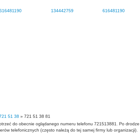
616481190
134442759
616481190
721 51 38
»
721 51 38 81
 dotrzeć do obecnie oglądanego numeru telefonu 721513881. Po drodz
 telefonicznych (często należą do tej samej firmy lub organizacji).