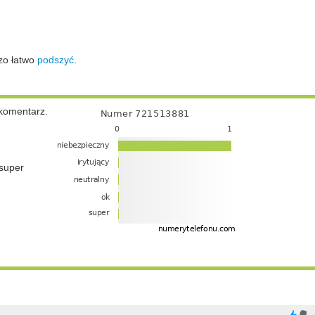
zo łatwo
podszyć
.
komentarz.
super