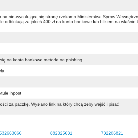
ła na nie-wycofującą się stronę rzekomo Ministerstwa Spraw Wewnętrz
le odblokują za jakieś 400 zł na konto bankowe lub blikiem na właśnie 
się na konta bankowe metoda na phishing.
ła.
tule inpost
ści za paczkę. Wysłano link na który chcą żeby wejść i pisać
532663066
882325631
732206821