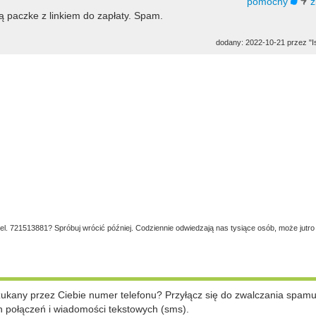
ą paczke z linkiem do zapłaty. Spam.
dodany: 2022-10-21 przez "Is
tel. 721513881? Spróbuj wrócić później. Codziennie odwiedzają nas tysiące osób, może jutro
szukany przez Ciebie numer telefonu? Przyłącz się do zwalczania spam
 połączeń i wiadomości tekstowych (sms).