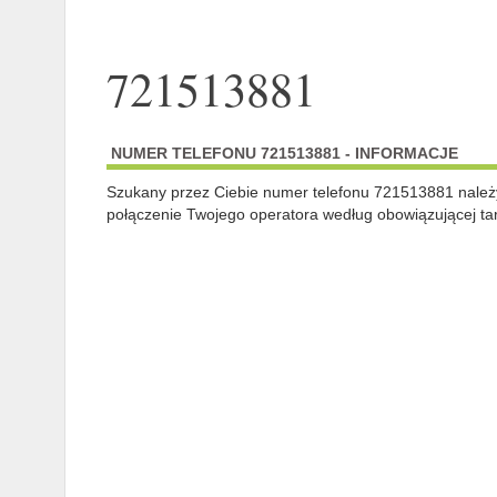
721513881
NUMER TELEFONU 721513881 - INFORMACJE
Szukany przez Ciebie numer telefonu 721513881 nale
połączenie Twojego operatora według obowiązującej tar