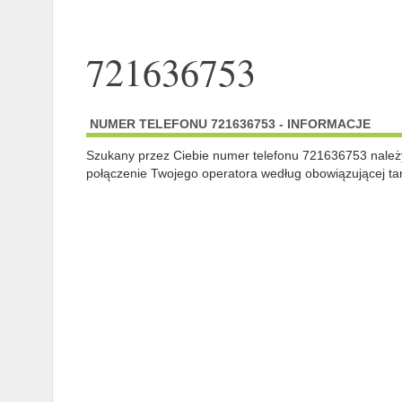
721636753
NUMER TELEFONU 721636753 - INFORMACJE
Szukany przez Ciebie numer telefonu 721636753 nale
połączenie Twojego operatora według obowiązującej tar