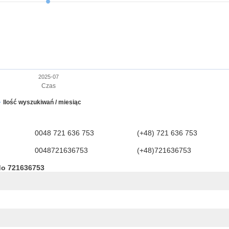
2025-07
Czas
Ilość wyszukiwań / miesiąc
0048 721 636 753
(+48) 721 636 753
0048721636753
(+48)721636753
do 721636753