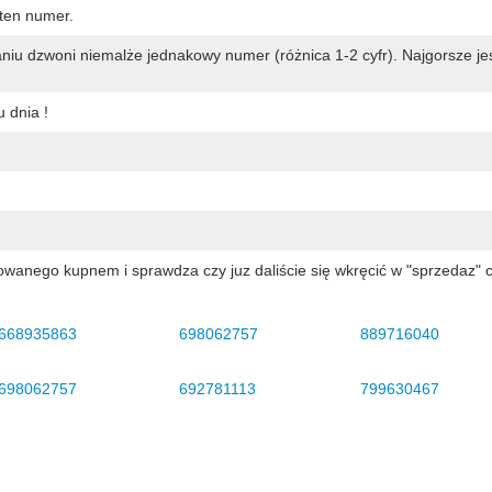
ten numer.
iu dzwoni niemalże jednakowy numer (różnica 1-2 cyfr). Najgorsze jes
 dnia !
wanego kupnem i sprawdza czy juz daliście się wkręcić w "sprzedaz" 
668935863
698062757
889716040
698062757
692781113
799630467