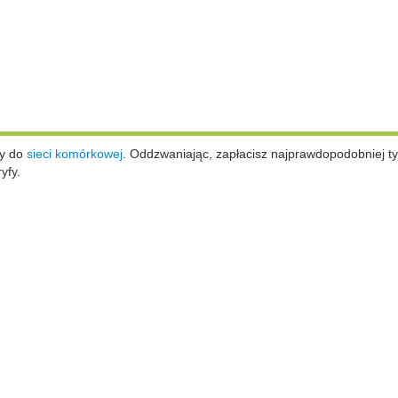
ży do
sieci komórkowej
.
Oddzwaniając, zapłacisz najprawdopodobniej ty
yfy.