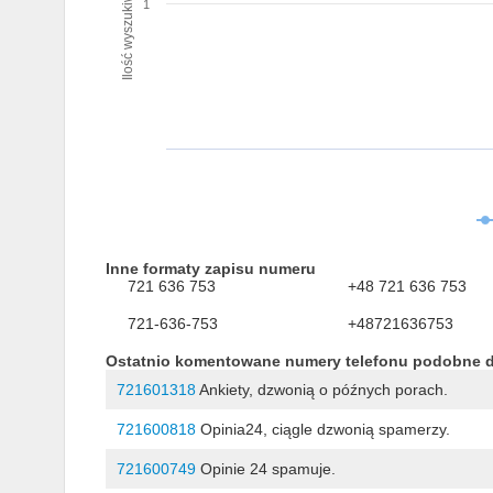
Ilość wyszukiwań numeru
1
Inne formaty zapisu numeru
721 636 753
+48 721 636 753
721-636-753
+48721636753
Ostatnio komentowane numery telefonu podobne 
721601318
Ankiety, dzwonią o późnych porach.
721600818
Opinia24, ciągle dzwonią spamerzy.
721600749
Opinie 24 spamuje.