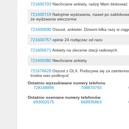
721600703
Niechciane ankiety, radzę Wam blokować 
721600719
Natrętnie wydzwania, nawet po zablokowan
że wydzwania wieczorme
721600690
Oszust, ankieter. Dzwoni kilka razy w ciągu
721600757
opinie 24 rozłączac od razu
721600671
Ankiety na zlecenie stacji radiowych.
721600380
Niechciane ankiety.
721676628
Oszust z OLX. Podszywa się za zaintereso
trzeba was podkręcić
Ostatnio wyszukiwane numery telefonu
728148895
708870793
Ostatnio oceniane numery telefonów
693002575
668935863