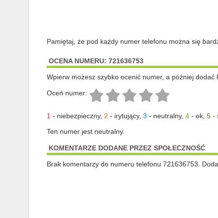
Pamiętaj, że pod każdy numer telefonu można się bard
OCENA NUMERU: 721636753
Wpierw możesz szybko ocenić numer, a później dodać 
Oceń numer:
1
-
niebezpieczny
,
2
-
irytujący
,
3
-
neutralny
,
4
-
ok
,
5
-
Ten numer jest neutralny.
KOMENTARZE DODANE PRZEZ SPOŁECZNOŚĆ
Brak komentarzy do numeru telefonu 721636753. Dodaj 