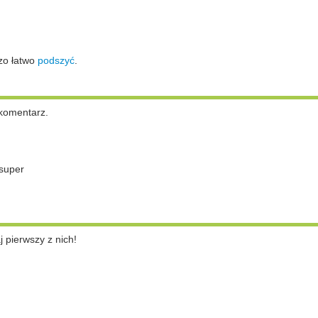
zo łatwo
podszyć
.
komentarz.
super
pierwszy z nich!