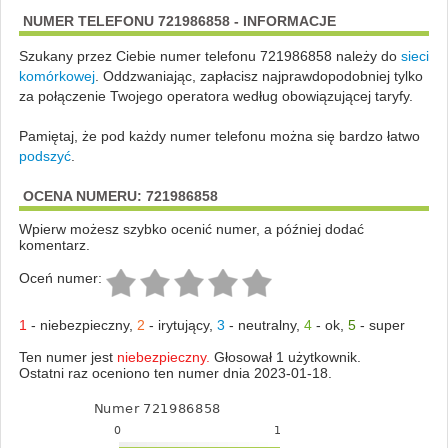
NUMER TELEFONU 721986858 - INFORMACJE
Szukany przez Ciebie numer telefonu 721986858 należy do
sieci
komórkowej
.
Oddzwaniając, zapłacisz najprawdopodobniej tylko
za połączenie Twojego operatora według obowiązującej taryfy.
Pamiętaj, że pod każdy numer telefonu można się bardzo łatwo
podszyć
.
OCENA NUMERU: 721986858
Wpierw możesz szybko ocenić numer, a później dodać
komentarz.
Oceń numer:
1
-
niebezpieczny
,
2
-
irytujący
,
3
-
neutralny
,
4
-
ok
,
5
-
super
Ten numer jest
niebezpieczny.
Głosował 1 użytkownik.
Ostatni raz oceniono ten numer dnia 2023-01-18.