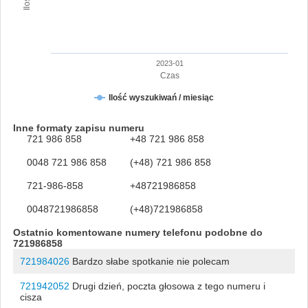
2023-01
Czas
Ilość wyszukiwań / miesiąc
Inne formaty zapisu numeru
721 986 858
+48 721 986 858
0048 721 986 858
(+48) 721 986 858
721-986-858
+48721986858
0048721986858
(+48)721986858
Ostatnio komentowane numery telefonu podobne do
721986858
721984026
Bardzo słabe spotkanie nie polecam
721942052
Drugi dzień, poczta głosowa z tego numeru i
cisza