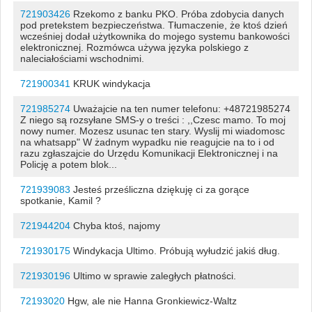
721903426
Rzekomo z banku PKO. Próba zdobycia danych
pod pretekstem bezpieczeństwa. Tłumaczenie, że ktoś dzień
wcześniej dodał użytkownika do mojego systemu bankowości
elektronicznej. Rozmówca używa języka polskiego z
naleciałościami wschodnimi.
721900341
KRUK windykacja
721985274
Uważajcie na ten numer telefonu: +48721985274
Z niego są rozsyłane SMS-y o treści : ,,Czesc mamo. To moj
nowy numer. Mozesz usunac ten stary. Wyslij mi wiadomosc
na whatsapp" W żadnym wypadku nie reagujcie na to i od
razu zgłaszajcie do Urzędu Komunikacji Elektronicznej i na
Policję a potem blok...
721939083
Jesteś prześliczna dziękuję ci za gorące
spotkanie, Kamil ?
721944204
Chyba ktoś, najomy
721930175
Windykacja Ultimo. Próbują wyłudzić jakiś dług.
721930196
Ultimo w sprawie zaległych płatności.
72193020
Hgw, ale nie Hanna Gronkiewicz-Waltz