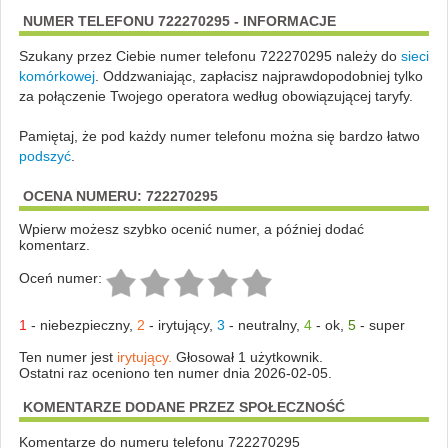
NUMER TELEFONU 722270295 - INFORMACJE
Szukany przez Ciebie numer telefonu 722270295 należy do
sieci
komórkowej
.
Oddzwaniając, zapłacisz najprawdopodobniej tylko
za połączenie Twojego operatora według obowiązującej taryfy.
Pamiętaj, że pod każdy numer telefonu można się bardzo łatwo
podszyć
.
OCENA NUMERU: 722270295
Wpierw możesz szybko ocenić numer, a później dodać
komentarz.
Oceń numer:
1
-
niebezpieczny
,
2
-
irytujący
,
3
-
neutralny
,
4
-
ok
,
5
-
super
Ten numer jest
irytujący.
Głosował 1 użytkownik.
Ostatni raz oceniono ten numer dnia 2026-02-05.
KOMENTARZE DODANE PRZEZ SPOŁECZNOŚĆ
Komentarze do numeru telefonu 722270295