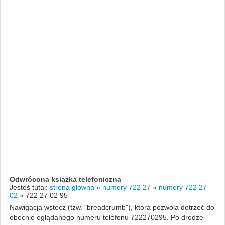
Odwrócona książka telefoniczna
Jesteś tutaj:
strona główna
»
numery 722 27
»
numery 722 27
02
»
722 27 02 95
Nawigacja wstecz (tzw. "breadcrumb"), która pozwola dotrzeć do
obecnie oglądanego numeru telefonu 722270295. Po drodze