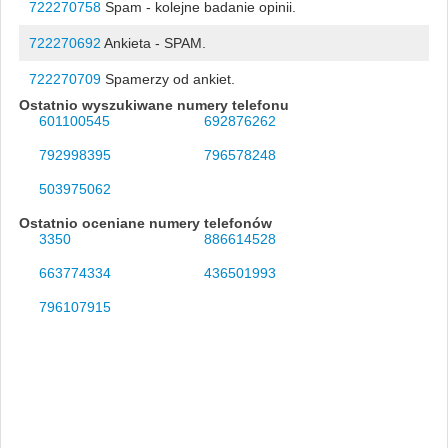
722270758
Spam - kolejne badanie opinii.
722270692
Ankieta - SPAM.
722270709
Spamerzy od ankiet.
Ostatnio wyszukiwane numery telefonu
601100545
692876262
792998395
796578248
503975062
Ostatnio oceniane numery telefonów
3350
886614528
663774334
436501993
796107915