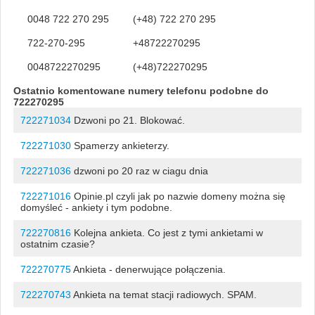
0048 722 270 295
(+48) 722 270 295
722-270-295
+48722270295
0048722270295
(+48)722270295
Ostatnio komentowane numery telefonu podobne do
722270295
722271034
Dzwoni po 21. Blokować.
722271030
Spamerzy ankieterzy.
722271036
dzwoni po 20 raz w ciagu dnia
722271016
Opinie.pl czyli jak po nazwie domeny można się
domyśleć - ankiety i tym podobne.
722270816
Kolejna ankieta. Co jest z tymi ankietami w
ostatnim czasie?
722270775
Ankieta - denerwujące połączenia.
722270743
Ankieta na temat stacji radiowych. SPAM.