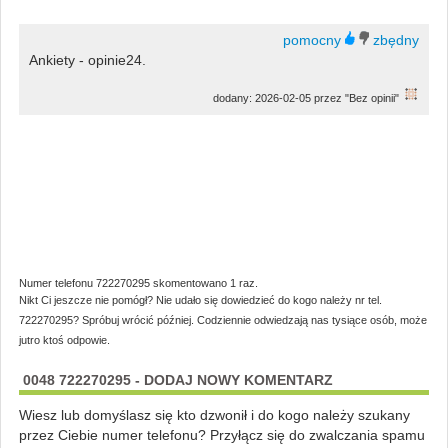
Ankiety - opinie24.
dodany: 2026-02-05 przez "Bez opinii"
Numer telefonu 722270295 skomentowano 1 raz.
Nikt Ci jeszcze nie pomógł? Nie udało się dowiedzieć do kogo należy nr tel.
722270295? Spróbuj wrócić później. Codziennie odwiedzają nas tysiące osób, może
jutro ktoś odpowie.
0048 722270295 - DODAJ NOWY KOMENTARZ
Wiesz lub domyślasz się kto dzwonił i do kogo należy szukany
przez Ciebie numer telefonu? Przyłącz się do zwalczania spamu