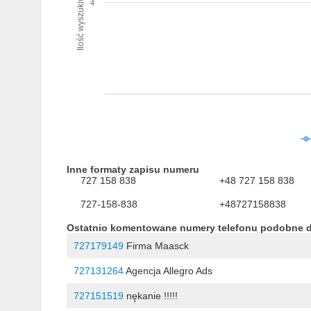
Ilość wyszukiwań numeru
4
Inne formaty zapisu numeru
727 158 838
+48 727 158 838
727-158-838
+48727158838
Ostatnio komentowane numery telefonu podobne 
727179149
Firma Maasck
727131264
Agencja Allegro Ads
727151519
nękanie !!!!!