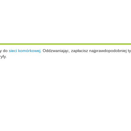
ży do
sieci komórkowej
.
Oddzwaniając, zapłacisz najprawdopodobniej ty
yfy.