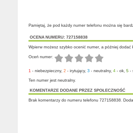
Pamiętaj, że pod każdy numer telefonu można się bard
OCENA NUMERU: 727158838
Wpierw możesz szybko ocenić numer, a później dodać 
Oceń numer:
1
-
niebezpieczny
,
2
-
irytujący
,
3
-
neutralny
,
4
-
ok
,
5
-
Ten numer jest neutralny.
KOMENTARZE DODANE PRZEZ SPOŁECZNOŚĆ
Brak komentarzy do numeru telefonu 727158838. Dodaj 