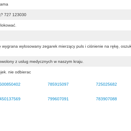
klama
g? 727 123030
blokować.
ę wygrana wylosowany zegarek mierzący puls i ciśnienie na rękę, oszu
wolony z uslug medycznych w naszym kraju.
jek. nie odbierac
600850402
785915097
725025682
450137569
799607091
783907088