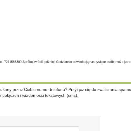
tel. 727158838? Spróbuj wrócić później. Codziennie odwiedzają nas tysiące osób, może jutro
szukany przez Ciebie numer telefonu? Przyłącz się do zwalczania spam
 połączeń i wiadomości tekstowych (sms).