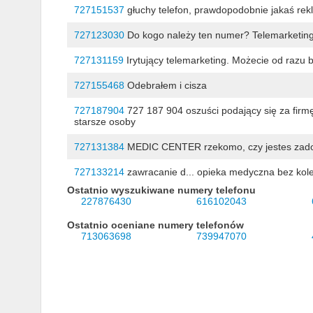
727151537
głuchy telefon, prawdopodobnie jakaś re
727123030
Do kogo należy ten numer? Telemarketin
727131159
Irytujący telemarketing. Możecie od razu 
727155468
Odebrałem i cisza
727187904
727 187 904 oszuści podający się za firm
starsze osoby
727131384
MEDIC CENTER rzekomo, czy jestes zado
727133214
zawracanie d... opieka medyczna bez kole
Ostatnio wyszukiwane numery telefonu
227876430
616102043
Ostatnio oceniane numery telefonów
713063698
739947070