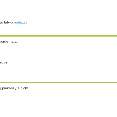
zo łatwo
podszyć
.
komentarz.
super
pierwszy z nich!