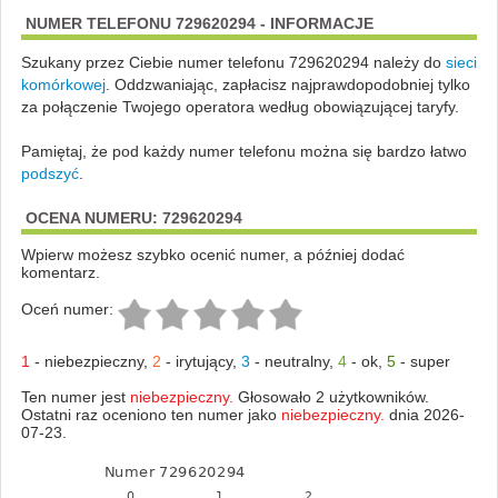
NUMER TELEFONU 729620294 - INFORMACJE
Szukany przez Ciebie numer telefonu 729620294 należy do
sieci
komórkowej
.
Oddzwaniając, zapłacisz najprawdopodobniej tylko
za połączenie Twojego operatora według obowiązującej taryfy.
Pamiętaj, że pod każdy numer telefonu można się bardzo łatwo
podszyć
.
OCENA NUMERU: 729620294
Wpierw możesz szybko ocenić numer, a później dodać
komentarz.
Oceń numer:
1
-
niebezpieczny
,
2
-
irytujący
,
3
-
neutralny
,
4
-
ok
,
5
-
super
Ten numer jest
niebezpieczny.
Głosowało 2 użytkowników.
Ostatni raz oceniono ten numer jako
niebezpieczny.
dnia 2026-
07-23.