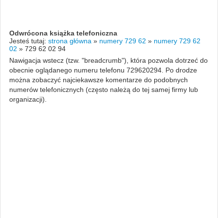
Odwrócona książka telefoniczna
Jesteś tutaj:
strona główna
»
numery 729 62
»
numery 729 62
02
»
729 62 02 94
Nawigacja wstecz (tzw. "breadcrumb"), która pozwola dotrzeć do
obecnie oglądanego numeru telefonu 729620294. Po drodze
można zobaczyć najciekawsze komentarze do podobnych
numerów telefonicznych (często należą do tej samej firmy lub
organizacji).