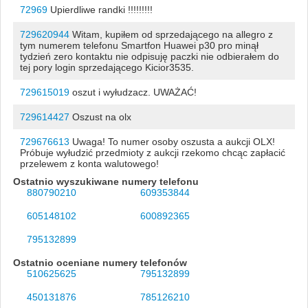
72969
Upierdliwe randki !!!!!!!!!
729620944
Witam, kupiłem od sprzedającego na allegro z
tym numerem telefonu Smartfon Huawei p30 pro minął
tydzień zero kontaktu nie odpisuję paczki nie odbierałem do
tej pory login sprzedającego Kicior3535.
729615019
oszut i wyłudzacz. UWAŻAĆ!
729614427
Oszust na olx
729676613
Uwaga! To numer osoby oszusta a aukcji OLX!
Próbuje wyłudzić przedmioty z aukcji rzekomo chcąc zapłacić
przelewem z konta walutowego!
Ostatnio wyszukiwane numery telefonu
880790210
609353844
605148102
600892365
795132899
Ostatnio oceniane numery telefonów
510625625
795132899
450131876
785126210