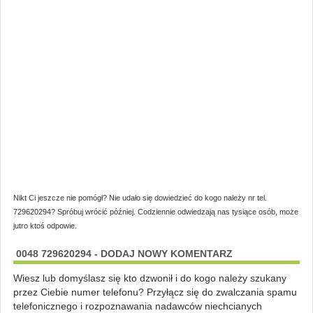
Nikt Ci jeszcze nie pomógł? Nie udało się dowiedzieć do kogo należy nr tel.
729620294? Spróbuj wrócić później. Codziennie odwiedzają nas tysiące osób, może
jutro ktoś odpowie.
0048 729620294 - DODAJ NOWY KOMENTARZ
Wiesz lub domyślasz się kto dzwonił i do kogo należy szukany
przez Ciebie numer telefonu? Przyłącz się do zwalczania spamu
telefonicznego i rozpoznawania nadawców niechcianych