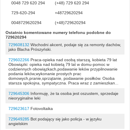
0048 729 620 294
(+48) 729 620 294
729-620-294
+48729620294
0048729620294
(+48)729620294
Ostatnio komentowane numery telefonu podobne do
729620294
729608132
Wschodni akcent, podaje się za remonty dachów,
jako Blacha Prószyński.
729602266
Praca-opieka nad osobą starszą, kobieta 79 lat
Obowiązki: opieka nad kobietą 79 lat w domu-pomoc w
codziennych obowiązkach,podawanie leków przypilnowanie
podania leków,wykonanie prostych prac
domowych,pranie,sprzątanie, podawanie posiłków. Osoba
starsza spokojna, sympatyczna. Praca wraz z zamieszkan...
729645306
Informuję, że ta osoba jest oszustem, sprzedaje
nieoryginalne leki
729623617
Fotovoltaika
729649285
Bot podający się jako policja - w języku
angielskim