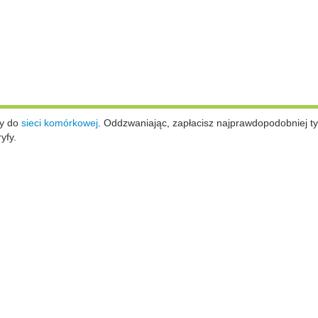
ży do
sieci komórkowej
.
Oddzwaniając, zapłacisz najprawdopodobniej ty
yfy.