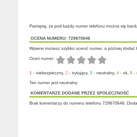
Pamiętaj, że pod każdy numer telefonu można się bard
OCENA NUMERU: 729870646
Wpierw możesz szybko ocenić numer, a później dodać 
Oceń numer:
1
-
niebezpieczny
,
2
-
irytujący
,
3
-
neutralny
,
4
-
ok
,
5
-
Ten numer jest neutralny.
KOMENTARZE DODANE PRZEZ SPOŁECZNOŚĆ
Brak komentarzy do numeru telefonu 729870646. Dodaj 