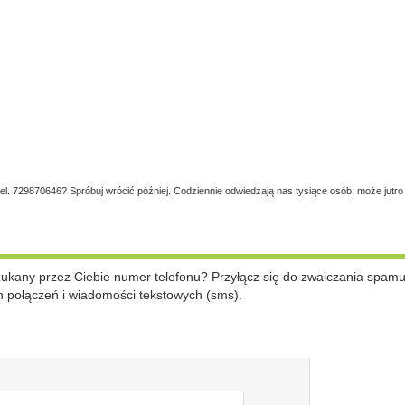
tel. 729870646? Spróbuj wrócić później. Codziennie odwiedzają nas tysiące osób, może jutro
szukany przez Ciebie numer telefonu? Przyłącz się do zwalczania spam
 połączeń i wiadomości tekstowych (sms).