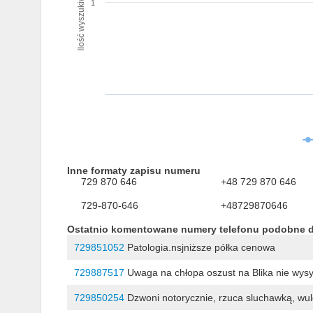
Ilość wyszukiwań numeru
1
Inne formaty zapisu numeru
729 870 646
+48 729 870 646
729-870-646
+48729870646
Ostatnio komentowane numery telefonu podobne 
729851052
Patologia.nsjniższe półka cenowa
729887517
Uwaga na chłopa oszust na Blika nie wysył
729850254
Dzwoni notorycznie, rzuca sluchawką, wu