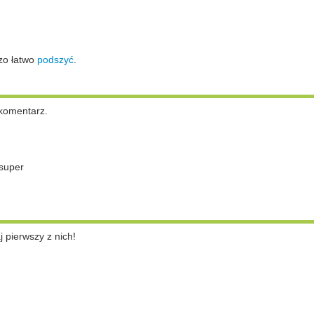
zo łatwo
podszyć
.
komentarz.
super
pierwszy z nich!