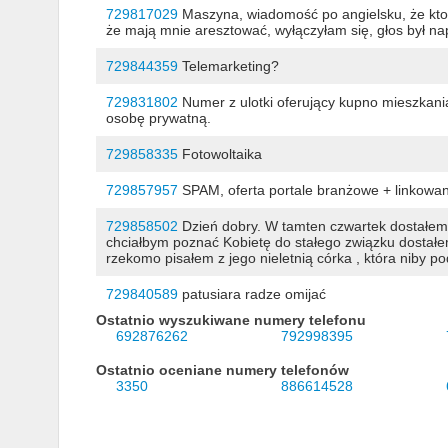
729817029
Maszyna, wiadomość po angielsku, że ktoś
że mają mnie aresztować, wyłączyłam się, głos był n
729844359
Telemarketing?
729831802
Numer z ulotki oferujący kupno mieszkani
osobę prywatną.
729858335
Fotowoltaika
729857957
SPAM, oferta portale branżowe + linkowa
729858502
Dzień dobry. W tamten czwartek dostałem 
chciałbym poznać Kobietę do stałego związku dostałem
rzekomo pisałem z jego nieletnią córka , która niby pod
729840589
patusiara radze omijać
Ostatnio wyszukiwane numery telefonu
692876262
792998395
Ostatnio oceniane numery telefonów
3350
886614528