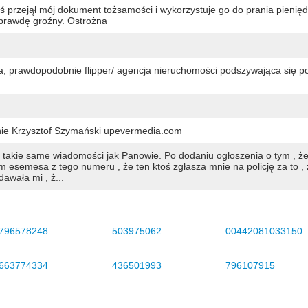
 przejął mój dokument tożsamości i wykorzystuje go do prania pienięd
aprawdę groźny. Ostrożna
a, prawdopodobnie flipper/ agencja nieruchomości podszywająca się p
nie Krzysztof Szymański upevermedia.com
takie same wiadomości jak Panowie. Po dodaniu ogłoszenia o tym , ż
 esemesa z tego numeru , że ten ktoś zgłasza mnie na policję za to , 
awała mi , ż...
796578248
503975062
00442081033150
663774334
436501993
796107915