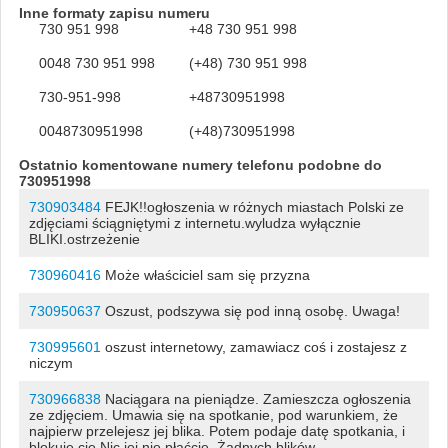
Inne formaty zapisu numeru
730 951 998
+48 730 951 998
0048 730 951 998
(+48) 730 951 998
730-951-998
+48730951998
0048730951998
(+48)730951998
Ostatnio komentowane numery telefonu podobne do
730951998
730903484
FEJK!!ogłoszenia w różnych miastach Polski ze
zdjęciami ściągniętymi z internetu.wyludza wyłącznie
BLIKI.ostrzeżenie
730960416
Może właściciel sam się przyzna
730950637
Oszust, podszywa się pod inną osobę. Uwaga!
730995601
oszust internetowy, zamawiacz coś i zostajesz z
niczym
730966838
Naciągara na pieniądze. Zamieszcza ogłoszenia
ze zdjęciem. Umawia się na spotkanie, pod warunkiem, że
najpierw przelejesz jej blika. Potem podaje datę spotkania, i
blokuje cię Nic jej nie płaćcie. Żadnych blików.