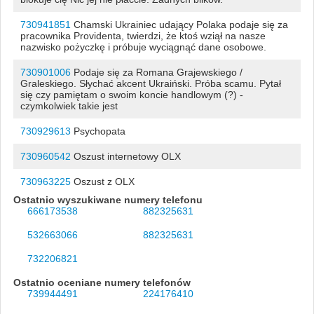
730941851
Chamski Ukrainiec udający Polaka podaje się za
pracownika Providenta, twierdzi, że ktoś wziął na nasze
nazwisko pożyczkę i próbuje wyciągnąć dane osobowe.
730901006
Podaje się za Romana Grajewskiego /
Graleskiego. Słychać akcent Ukraiński. Próba scamu. Pytał
się czy pamiętam o swoim koncie handlowym (?) -
czymkolwiek takie jest
730929613
Psychopata
730960542
Oszust internetowy OLX
730963225
Oszust z OLX
Ostatnio wyszukiwane numery telefonu
666173538
882325631
532663066
882325631
732206821
Ostatnio oceniane numery telefonów
739944491
224176410