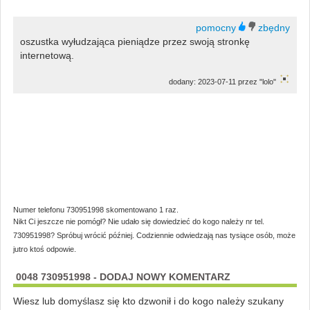
oszustka wyłudzająca pieniądze przez swoją stronkę
internetową.
dodany: 2023-07-11 przez "lolo"
Numer telefonu 730951998 skomentowano 1 raz.
Nikt Ci jeszcze nie pomógł? Nie udało się dowiedzieć do kogo należy nr tel.
730951998? Spróbuj wrócić później. Codziennie odwiedzają nas tysiące osób, może
jutro ktoś odpowie.
0048 730951998 - DODAJ NOWY KOMENTARZ
Wiesz lub domyślasz się kto dzwonił i do kogo należy szukany