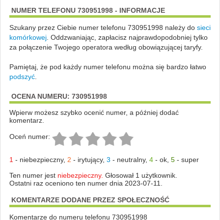
NUMER TELEFONU 730951998 - INFORMACJE
Szukany przez Ciebie numer telefonu 730951998 należy do
sieci
komórkowej
.
Oddzwaniając, zapłacisz najprawdopodobniej tylko
za połączenie Twojego operatora według obowiązującej taryfy.
Pamiętaj, że pod każdy numer telefonu można się bardzo łatwo
podszyć
.
OCENA NUMERU: 730951998
Wpierw możesz szybko ocenić numer, a później dodać
komentarz.
Oceń numer:
1
-
niebezpieczny
,
2
-
irytujący
,
3
-
neutralny
,
4
-
ok
,
5
-
super
Ten numer jest
niebezpieczny.
Głosował 1 użytkownik.
Ostatni raz oceniono ten numer dnia 2023-07-11.
KOMENTARZE DODANE PRZEZ SPOŁECZNOŚĆ
Komentarze do numeru telefonu 730951998