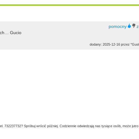
nich… Gucio
dodany: 2025-12-16 przez "Gus
tel. 732237732? Spróbuj wrócić później. Codziennie odwiedzają nas tysiące osób, może jutro