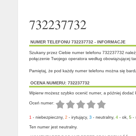
732237732
NUMER TELEFONU 732237732 - INFORMACJE
Szukany przez Ciebie numer telefonu 732237732 nale
połączenie Twojego operatora według obowiązującej tar
Pamiętaj, że pod każdy numer telefonu można się bard
OCENA NUMERU: 732237732
Wpierw możesz szybko ocenić numer, a później dodać 
Oceń numer:
1
-
niebezpieczny
,
2
-
irytujący
,
3
-
neutralny
,
4
-
ok
,
5
-
Ten numer jest neutralny.