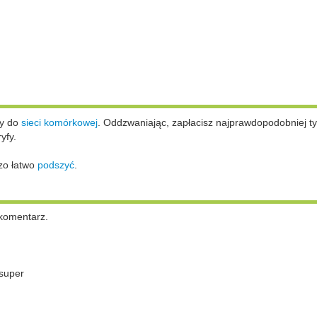
ży do
sieci komórkowej
.
Oddzwaniając, zapłacisz najprawdopodobniej ty
yfy.
zo łatwo
podszyć
.
komentarz.
super