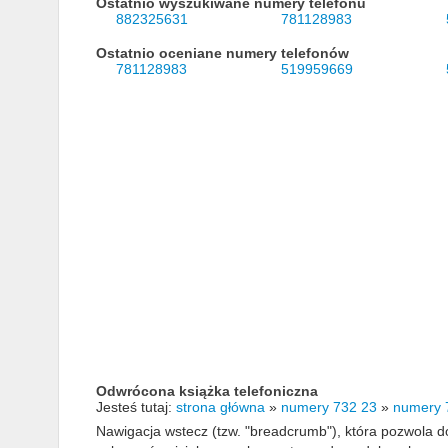
Ostatnio wyszukiwane numery telefonu
882325631
781128983
Ostatnio oceniane numery telefonów
781128983
519959669
Odwrócona książka telefoniczna
Jesteś tutaj:
strona główna
»
numery 732 23
»
numery 
Nawigacja wstecz (tzw. "breadcrumb"), która pozwola