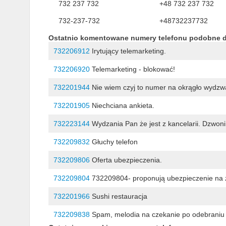
732 237 732
+48 732 237 732
732-237-732
+48732237732
Ostatnio komentowane numery telefonu podobne 
732206912
Irytujący telemarketing.
732206920
Telemarketing - blokować!
732201944
Nie wiem czyj to numer na okrągło wydzw
732201905
Niechciana ankieta.
732223144
Wydzania Pan że jest z kancelarii. Dzwoni
732209832
Głuchy telefon
732209806
Oferta ubezpieczenia.
732209804
732209804- proponują ubezpieczenie na 
732201966
Sushi restauracja
732209838
Spam, melodia na czekanie po odebraniu