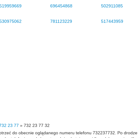
519959669
696454868
502911085
530975062
781123229
517443959
732 23 77
»
732 23 77 32
 dotrzeć do obecnie oglądanego numeru telefonu 732237732. Po drodz