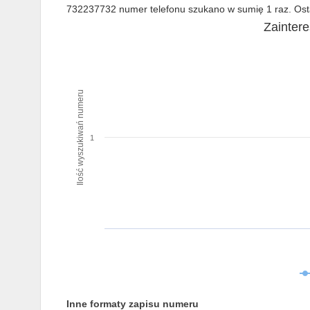
732237732 numer telefonu szukano w sumię 1 raz. Osta
Zainter
Ilość wyszukiwań numeru
1
Inne formaty zapisu numeru