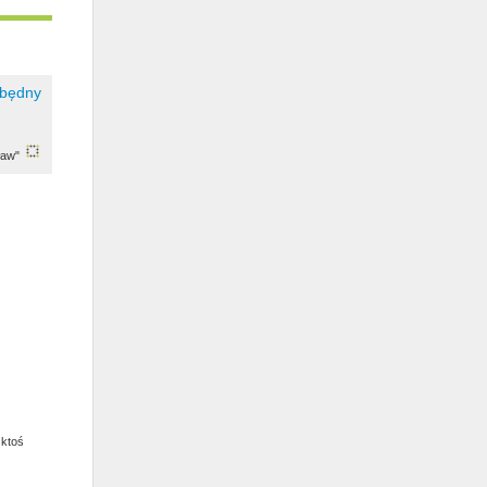
ław"
 ktoś