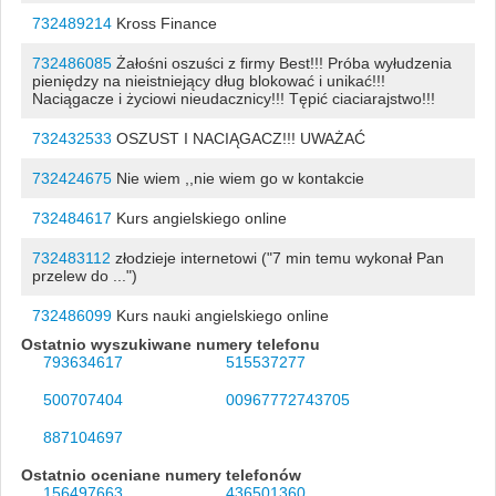
732489214
Kross Finance
732486085
Żałośni oszuści z firmy Best!!! Próba wyłudzenia
pieniędzy na nieistniejący dług blokować i unikać!!!
Naciągacze i życiowi nieudacznicy!!! Tępić ciaciarajstwo!!!
732432533
OSZUST I NACIĄGACZ!!! UWAŻAĆ
732424675
Nie wiem ,,nie wiem go w kontakcie
732484617
Kurs angielskiego online
732483112
złodzieje internetowi ("7 min temu wykonał Pan
przelew do ...")
732486099
Kurs nauki angielskiego online
Ostatnio wyszukiwane numery telefonu
793634617
515537277
500707404
00967772743705
887104697
Ostatnio oceniane numery telefonów
156497663
436501360