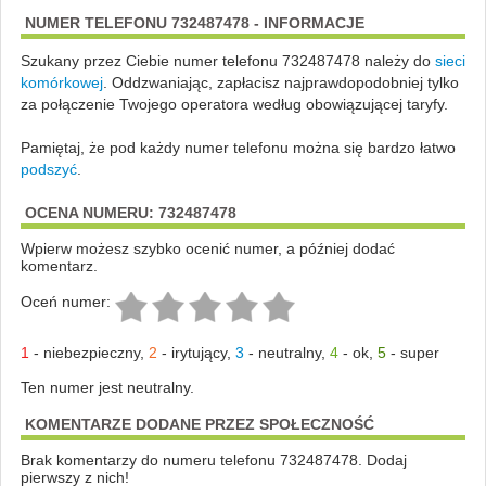
NUMER TELEFONU 732487478 - INFORMACJE
Szukany przez Ciebie numer telefonu 732487478 należy do
sieci
komórkowej
.
Oddzwaniając, zapłacisz najprawdopodobniej tylko
za połączenie Twojego operatora według obowiązującej taryfy.
Pamiętaj, że pod każdy numer telefonu można się bardzo łatwo
podszyć
.
OCENA NUMERU: 732487478
Wpierw możesz szybko ocenić numer, a później dodać
komentarz.
Oceń numer:
1
-
niebezpieczny
,
2
-
irytujący
,
3
-
neutralny
,
4
-
ok
,
5
-
super
Ten numer jest neutralny.
KOMENTARZE DODANE PRZEZ SPOŁECZNOŚĆ
Brak komentarzy do numeru telefonu 732487478. Dodaj
pierwszy z nich!