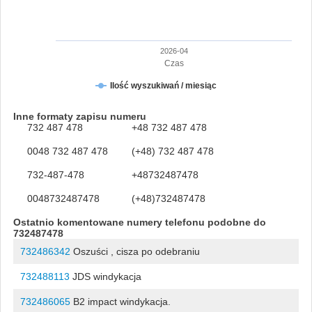
2026-04
Czas
Ilość wyszukiwań / miesiąc
Inne formaty zapisu numeru
732 487 478
+48 732 487 478
0048 732 487 478
(+48) 732 487 478
732-487-478
+48732487478
0048732487478
(+48)732487478
Ostatnio komentowane numery telefonu podobne do
732487478
732486342
Oszuści , cisza po odebraniu
732488113
JDS windykacja
732486065
B2 impact windykacja.