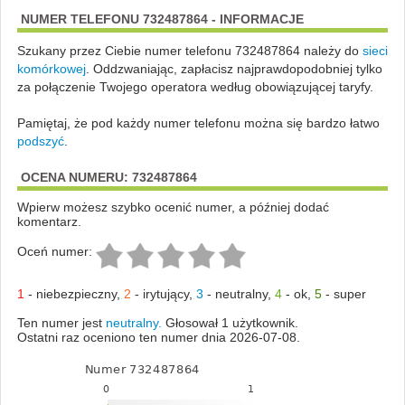
NUMER TELEFONU 732487864 - INFORMACJE
Szukany przez Ciebie numer telefonu 732487864 należy do
sieci
komórkowej
.
Oddzwaniając, zapłacisz najprawdopodobniej tylko
za połączenie Twojego operatora według obowiązującej taryfy.
Pamiętaj, że pod każdy numer telefonu można się bardzo łatwo
podszyć
.
OCENA NUMERU: 732487864
Wpierw możesz szybko ocenić numer, a później dodać
komentarz.
Oceń numer:
1
-
niebezpieczny
,
2
-
irytujący
,
3
-
neutralny
,
4
-
ok
,
5
-
super
Ten numer jest
neutralny.
Głosował 1 użytkownik.
Ostatni raz oceniono ten numer dnia 2026-07-08.