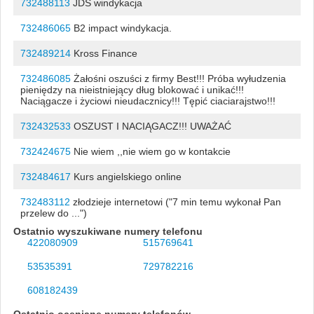
732488113
JDS windykacja
732486065
B2 impact windykacja.
732489214
Kross Finance
732486085
Żałośni oszuści z firmy Best!!! Próba wyłudzenia
pieniędzy na nieistniejący dług blokować i unikać!!!
Naciągacze i życiowi nieudacznicy!!! Tępić ciaciarajstwo!!!
732432533
OSZUST I NACIĄGACZ!!! UWAŻAĆ
732424675
Nie wiem ,,nie wiem go w kontakcie
732484617
Kurs angielskiego online
732483112
złodzieje internetowi ("7 min temu wykonał Pan
przelew do ...")
Ostatnio wyszukiwane numery telefonu
422080909
515769641
53535391
729782216
608182439
Ostatnio oceniane numery telefonów