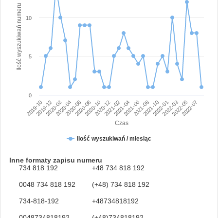
Ilość wyszukiwań numeru
10
5
0
2022-01
2021-04
2020-08
2019-12
2022-03
2021-06
2020-10
2020-02
2022-05
2021-08
2020-12
2020-04
2022-07
2021-10
2021-02
2020-06
2019-10
Czas
Ilość wyszukiwań / miesiąc
Inne formaty zapisu numeru
734 818 192
+48 734 818 192
0048 734 818 192
(+48) 734 818 192
734-818-192
+48734818192
0048734818192
(+48)734818192