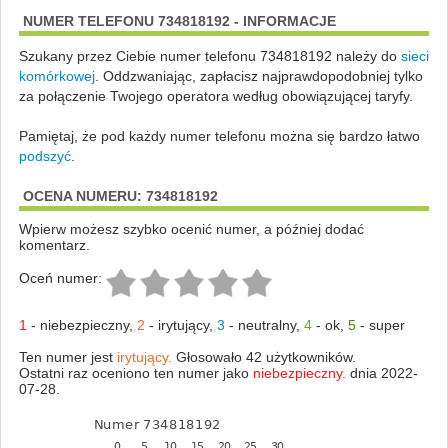
NUMER TELEFONU 734818192 - INFORMACJE
Szukany przez Ciebie numer telefonu 734818192 należy do
sieci
komórkowej
.
Oddzwaniając, zapłacisz najprawdopodobniej tylko
za połączenie Twojego operatora według obowiązującej taryfy.
Pamiętaj, że pod każdy numer telefonu można się bardzo łatwo
podszyć
.
OCENA NUMERU: 734818192
Wpierw możesz szybko ocenić numer, a później dodać
komentarz.
Oceń numer:
1
-
niebezpieczny
,
2
-
irytujący
,
3
-
neutralny
,
4
-
ok
,
5
-
super
Ten numer jest
irytujący.
Głosowało 42 użytkowników.
Ostatni raz oceniono ten numer jako
niebezpieczny.
dnia 2022-
07-28.