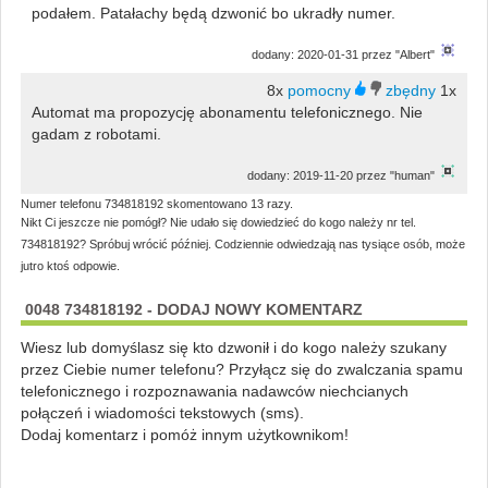
podałem. Patałachy będą dzwonić bo ukradły numer.
dodany: 2020-01-31 przez "Albert"
8x
1x
Automat ma propozycję abonamentu telefonicznego. Nie
gadam z robotami.
dodany: 2019-11-20 przez "human"
Numer telefonu 734818192 skomentowano 13 razy.
Nikt Ci jeszcze nie pomógł? Nie udało się dowiedzieć do kogo należy nr tel.
734818192? Spróbuj wrócić później. Codziennie odwiedzają nas tysiące osób, może
jutro ktoś odpowie.
0048 734818192 - DODAJ NOWY KOMENTARZ
Wiesz lub domyślasz się kto dzwonił i do kogo należy szukany
przez Ciebie numer telefonu? Przyłącz się do zwalczania spamu
telefonicznego i rozpoznawania nadawców niechcianych
połączeń i wiadomości tekstowych (sms).
Dodaj komentarz i pomóż innym użytkownikom!