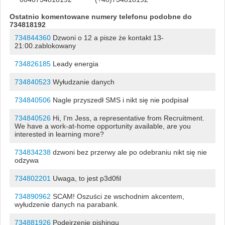
Ostatnio komentowane numery telefonu podobne do
734818192
734844360
Dzwoni o 12 a pisze że kontakt 13-
21:00.zablokowany
734826185
Leady energia
734840523
Wyłudzanie danych
734840506
Nagle przyszedł SMS i nikt się nie podpisał
734840526
Hi, I'm Jess, a representative from Recruitment.
We have a work-at-home opportunity available, are you
interested in learning more?
734834238
dzwoni bez przerwy ale po odebraniu nikt się nie
odzywa
734802201
Uwaga, to jest p3d0fil
734890962
SCAM! Oszuści ze wschodnim akcentem,
wyłudzenie danych na parabank.
734881926
Podejrzenie pishingu