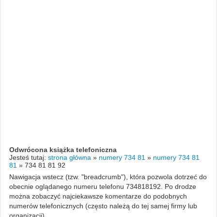
Odwrócona książka telefoniczna
Jesteś tutaj:
strona główna
»
numery 734 81
»
numery 734 81
81
»
734 81 81 92
Nawigacja wstecz (tzw. "breadcrumb"), która pozwola dotrzeć do
obecnie oglądanego numeru telefonu 734818192. Po drodze
można zobaczyć najciekawsze komentarze do podobnych
numerów telefonicznych (często należą do tej samej firmy lub
organizacji).