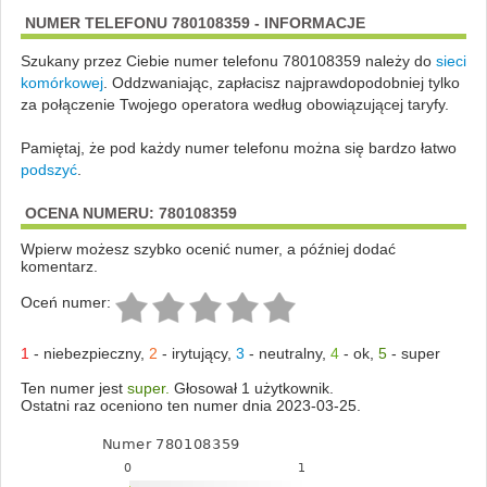
NUMER TELEFONU 780108359 - INFORMACJE
Szukany przez Ciebie numer telefonu 780108359 należy do
sieci
komórkowej
.
Oddzwaniając, zapłacisz najprawdopodobniej tylko
za połączenie Twojego operatora według obowiązującej taryfy.
Pamiętaj, że pod każdy numer telefonu można się bardzo łatwo
podszyć
.
OCENA NUMERU: 780108359
Wpierw możesz szybko ocenić numer, a później dodać
komentarz.
Oceń numer:
1
-
niebezpieczny
,
2
-
irytujący
,
3
-
neutralny
,
4
-
ok
,
5
-
super
Ten numer jest
super.
Głosował 1 użytkownik.
Ostatni raz oceniono ten numer dnia 2023-03-25.