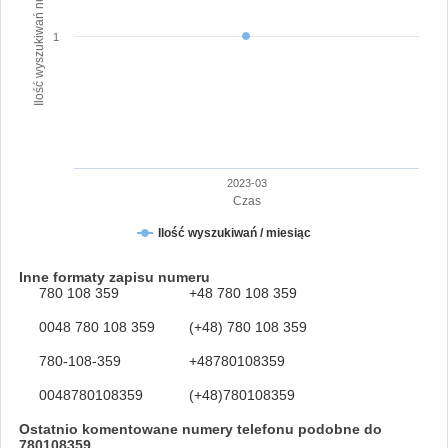
Ilość wyszukiwań numeru
1
2023-03
Czas
Ilość wyszukiwań / miesiąc
Inne formaty zapisu numeru
780 108 359
+48 780 108 359
0048 780 108 359
(+48) 780 108 359
780-108-359
+48780108359
0048780108359
(+48)780108359
Ostatnio komentowane numery telefonu podobne do
780108359