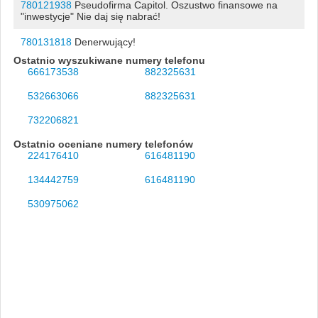
780121938
Pseudofirma Capitol. Oszustwo finansowe na
"inwestycje" Nie daj się nabrać!
780131818
Denerwujący!
Ostatnio wyszukiwane numery telefonu
666173538
882325631
532663066
882325631
732206821
Ostatnio oceniane numery telefonów
224176410
616481190
134442759
616481190
530975062