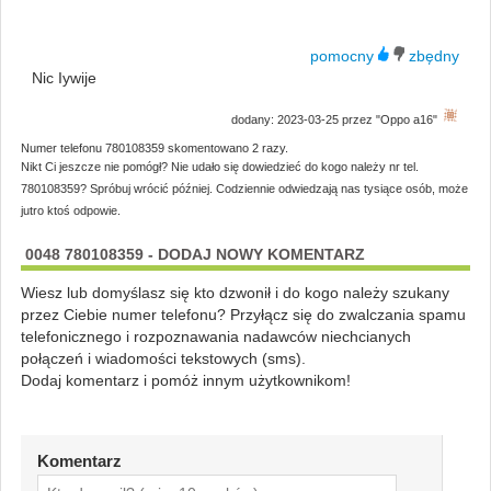
Nic Iywije
dodany: 2023-03-25 przez "Oppo a16"
Numer telefonu 780108359 skomentowano 2 razy.
Nikt Ci jeszcze nie pomógł? Nie udało się dowiedzieć do kogo należy nr tel.
780108359? Spróbuj wrócić później. Codziennie odwiedzają nas tysiące osób, może
jutro ktoś odpowie.
0048 780108359 - DODAJ NOWY KOMENTARZ
Wiesz lub domyślasz się kto dzwonił i do kogo należy szukany
przez Ciebie numer telefonu? Przyłącz się do zwalczania spamu
telefonicznego i rozpoznawania nadawców niechcianych
połączeń i wiadomości tekstowych (sms).
Dodaj komentarz i pomóż innym użytkownikom!
Komentarz