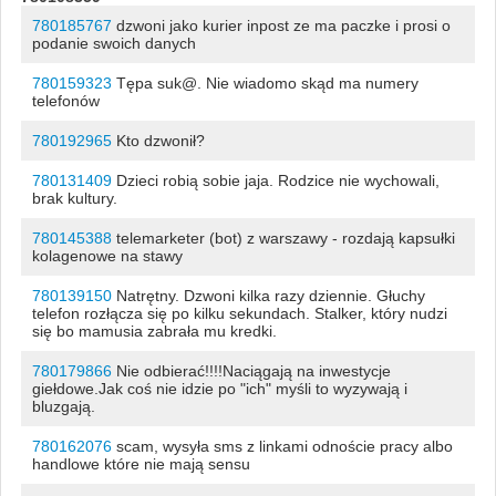
780185767
dzwoni jako kurier inpost ze ma paczke i prosi o
podanie swoich danych
780159323
Tępa suk@. Nie wiadomo skąd ma numery
telefonów
780192965
Kto dzwonił?
780131409
Dzieci robią sobie jaja. Rodzice nie wychowali,
brak kultury.
780145388
telemarketer (bot) z warszawy - rozdają kapsułki
kolagenowe na stawy
780139150
Natrętny. Dzwoni kilka razy dziennie. Głuchy
telefon rozłącza się po kilku sekundach. Stalker, który nudzi
się bo mamusia zabrała mu kredki.
780179866
Nie odbierać!!!!Naciągają na inwestycje
giełdowe.Jak coś nie idzie po "ich" myśli to wyzywają i
bluzgają.
780162076
scam, wysyła sms z linkami odnoście pracy albo
handlowe które nie mają sensu