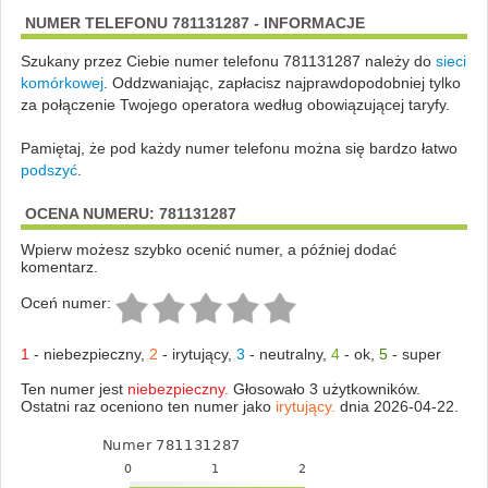
NUMER TELEFONU 781131287 - INFORMACJE
Szukany przez Ciebie numer telefonu 781131287 należy do
sieci
komórkowej
.
Oddzwaniając, zapłacisz najprawdopodobniej tylko
za połączenie Twojego operatora według obowiązującej taryfy.
Pamiętaj, że pod każdy numer telefonu można się bardzo łatwo
podszyć
.
OCENA NUMERU: 781131287
Wpierw możesz szybko ocenić numer, a później dodać
komentarz.
Oceń numer:
1
-
niebezpieczny
,
2
-
irytujący
,
3
-
neutralny
,
4
-
ok
,
5
-
super
Ten numer jest
niebezpieczny.
Głosowało 3 użytkowników.
Ostatni raz oceniono ten numer jako
irytujący.
dnia 2026-04-22.