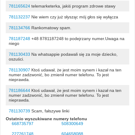
781165624
telemarketerka, jakiś program zdrowe stawy
781132237
Nie wiem czy już słysząc mój głos się wyłącza
781134766
Rankomatowy spam.
781187248
+48 8781187248 to podejrzany numer.Uwaga na
niego
781130433
Na whatsappie podawali się za moje dziecko,
oszuści.
781130907
Ktoś udawał, że jest moim synem i kazał na ten
numer zadzwonić, bo zmienił numer telefonu. To jest
nieprawda.
781186644
Ktoś udawał, że jest moim synem i kazał na ten
numer zadzwonić, bo zmienił numer telefonu. To jest
nieprawda.
781130739
Scam, fałszywe linki
Ostatnio wyszukiwane numery telefonu
668735797
508300649
227261748
604658088