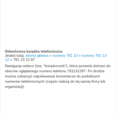
Odwrócona książka telefoniczna
Jesteś tutaj:
strona główna
»
numery 781 13
»
numery 781 13
12
»
781 13 12 87
Nawigacja wstecz (tzw. "breadcrumb"), która pozwola dotrzeć do
obecnie oglądanego numeru telefonu 781131287. Po drodze
można zobaczyć najciekawsze komentarze do podobnych
numerów telefonicznych (często należą do tej samej firmy lub
organizacji).