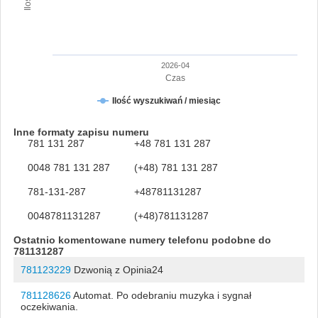
2026-04
Czas
Ilość wyszukiwań / miesiąc
Inne formaty zapisu numeru
781 131 287
+48 781 131 287
0048 781 131 287
(+48) 781 131 287
781-131-287
+48781131287
0048781131287
(+48)781131287
Ostatnio komentowane numery telefonu podobne do
781131287
781123229
Dzwonią z Opinia24
781128626
Automat. Po odebraniu muzyka i sygnał
oczekiwania.