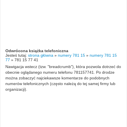
Odwrócona książka telefoniczna
Jesteś tutaj:
strona główna
»
numery 781 15
»
numery 781 15
77
»
781 15 77 41
Nawigacja wstecz (tzw. "breadcrumb"), która pozwola dotrzeć do
obecnie oglądanego numeru telefonu 781157741. Po drodze
można zobaczyć najciekawsze komentarze do podobnych
numerów telefonicznych (często należą do tej samej firmy lub
organizacji).