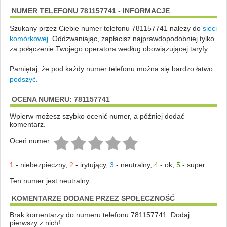
NUMER TELEFONU 781157741 - INFORMACJE
Szukany przez Ciebie numer telefonu 781157741 należy do
sieci
komórkowej
.
Oddzwaniając, zapłacisz najprawdopodobniej tylko
za połączenie Twojego operatora według obowiązującej taryfy.
Pamiętaj, że pod każdy numer telefonu można się bardzo łatwo
podszyć
.
OCENA NUMERU: 781157741
Wpierw możesz szybko ocenić numer, a później dodać
komentarz.
Oceń numer:
1
-
niebezpieczny
,
2
-
irytujący
,
3
-
neutralny
,
4
-
ok
,
5
-
super
Ten numer jest neutralny.
KOMENTARZE DODANE PRZEZ SPOŁECZNOŚĆ
Brak komentarzy do numeru telefonu 781157741. Dodaj
pierwszy z nich!