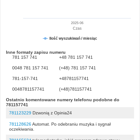
2025-06
Czas
Ilość wyszukiwań / miesiąc
Inne formaty zapisu numeru
781 157 741
+48 781 157 741
0048 781 157 741
(+48) 781 157 741
781-157-741
+48781157741
0048781157741
(+48)781157741
Ostatnio komentowane numery telefonu podobne do
781157741
781123229
Dzwonią z Opinia24
781128626
Automat. Po odebraniu muzyka i sygnał
oczekiwania.