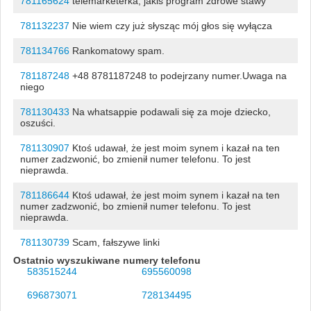
781165624
telemarketerka, jakiś program zdrowe stawy
781132237
Nie wiem czy już słysząc mój głos się wyłącza
781134766
Rankomatowy spam.
781187248
+48 8781187248 to podejrzany numer.Uwaga na
niego
781130433
Na whatsappie podawali się za moje dziecko,
oszuści.
781130907
Ktoś udawał, że jest moim synem i kazał na ten
numer zadzwonić, bo zmienił numer telefonu. To jest
nieprawda.
781186644
Ktoś udawał, że jest moim synem i kazał na ten
numer zadzwonić, bo zmienił numer telefonu. To jest
nieprawda.
781130739
Scam, fałszywe linki
Ostatnio wyszukiwane numery telefonu
583515244
695560098
696873071
728134495