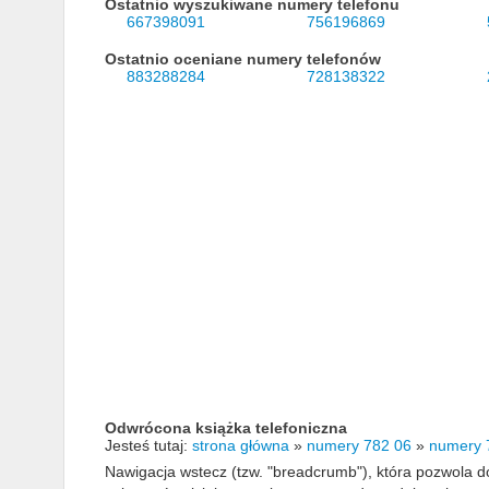
Ostatnio wyszukiwane numery telefonu
667398091
756196869
Ostatnio oceniane numery telefonów
883288284
728138322
Odwrócona książka telefoniczna
Jesteś tutaj:
strona główna
»
numery 782 06
»
numery 
Nawigacja wstecz (tzw. "breadcrumb"), która pozwola