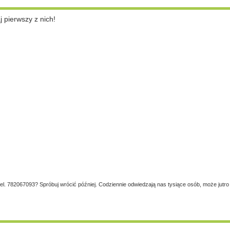
pierwszy z nich!
tel. 782067093? Spróbuj wrócić później. Codziennie odwiedzają nas tysiące osób, może jutro