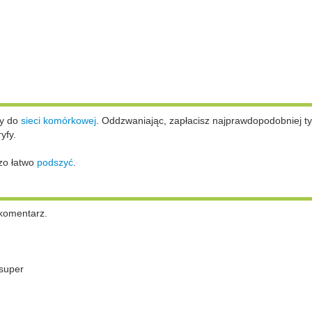
ży do
sieci komórkowej
.
Oddzwaniając, zapłacisz najprawdopodobniej ty
yfy.
zo łatwo
podszyć
.
komentarz.
super