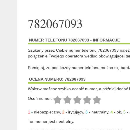
782067093
NUMER TELEFONU 782067093 - INFORMACJE
Szukany przez Ciebie numer telefonu 782067093 nale
połączenie Twojego operatora według obowiązującej tar
Pamiętaj, że pod każdy numer telefonu można się bard
OCENA NUMERU: 782067093
Wpierw możesz szybko ocenić numer, a później dodać 
Oceń numer:
1
-
niebezpieczny
,
2
-
irytujący
,
3
-
neutralny
,
4
-
ok
,
5
-
Ten numer jest neutralny.