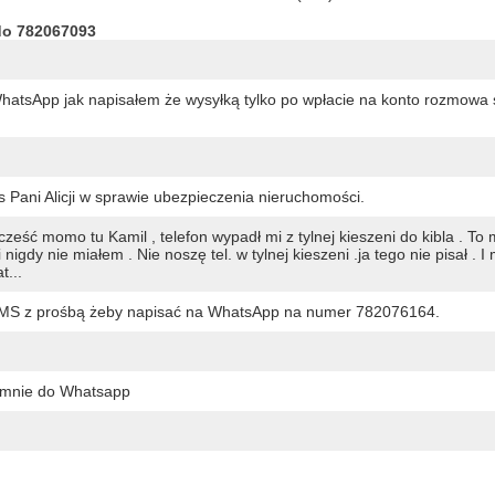
do 782067093
atsApp jak napisałem że wysyłką tylko po wpłacie na konto rozmowa 
Pani Alicji w sprawie ubezpieczenia nieruchomości.
eść momo tu Kamil , telefon wypadł mi z tylnej kieszeni do kibla . To 
y nie miałem . Nie noszę tel. w tylnej kieszeni .ja tego nie pisał . I 
t...
MS z prośbą żeby napisać na WhatsApp na numer 782076164.
j mnie do Whatsapp