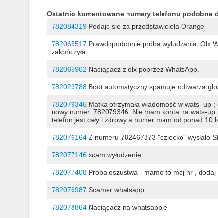
Ostatnio komentowane numery telefonu podobne 
782084319
Podaje sie za przedstawiciela Orange
782065517
Prawdopodobnie próba wyłudzania. Olx Wh
zakończyła.
782065962
Naciągacz z olx poprzez WhatsApp.
782023788
Boot automatyczny spamuje odtwarza głos 
782079346
Matka otrzymała wiadomość w wats- up ; cz
nowy numer .782079346. Nie mam konta na wats-up i nigd
telefon jest cały i zdrowy a numer mam od ponad 10 la
782076164
Z numeru 782467873 "dziecko" wysłało S
782077146
scam wyłudzenie
782077408
Próba oszustwa - mamo to mój nr , doda
782076987
Scamer whatsapp
782078864
Naciągacz na whatsappie