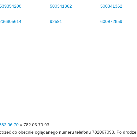
539354200
500341362
500341362
236805614
92591
600972859
782 06 70
»
782 06 70 93
 dotrzeć do obecnie oglądanego numeru telefonu 782067093. Po drodz