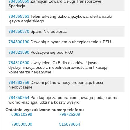
784365069
Żamojcin Edward Usługi Transportowe i
Spedycja.
784365363
Telemarketing Szkoła językowa, oferta nauki
języka angielskiego
784350370
Spam. Nie odbierać
784300190
Dzwonią z pytaniem o ubezpieczenie z PZU.
784323890
Podszywa się pod PKO
784310600
łowcy jeleni C+E dla dziadów !! jawna
dyskryminacja osób z niepełnosprawnościami ! kasują
komentarze negatywne !
784383756
Dzwoni późno w nocy proponując treści
nieobyczajne
784350954
Pan kupuje za pobraniem , uwaga podaje adres
widmo -naciąga ludzi na koszty wysyłki
Ostatnio wyszukiwane numery telefonu
606210299
796725209
790500500
515879664