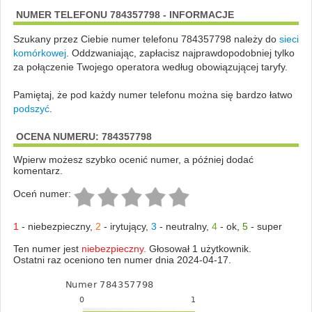
NUMER TELEFONU 784357798 - INFORMACJE
Szukany przez Ciebie numer telefonu 784357798 należy do
sieci
komórkowej
.
Oddzwaniając, zapłacisz najprawdopodobniej tylko
za połączenie Twojego operatora według obowiązującej taryfy.
Pamiętaj, że pod każdy numer telefonu można się bardzo łatwo
podszyć
.
OCENA NUMERU: 784357798
Wpierw możesz szybko ocenić numer, a później dodać
komentarz.
Oceń numer:
1
-
niebezpieczny
,
2
-
irytujący
,
3
-
neutralny
,
4
-
ok
,
5
-
super
Ten numer jest
niebezpieczny.
Głosował 1 użytkownik.
Ostatni raz oceniono ten numer dnia 2024-04-17.