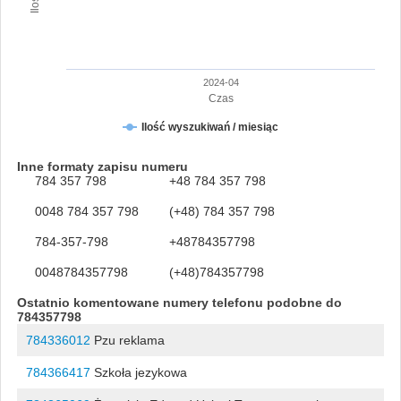
2024-04
Czas
Ilość wyszukiwań / miesiąc
Inne formaty zapisu numeru
784 357 798
+48 784 357 798
0048 784 357 798
(+48) 784 357 798
784-357-798
+48784357798
0048784357798
(+48)784357798
Ostatnio komentowane numery telefonu podobne do
784357798
784336012
Pzu reklama
784366417
Szkoła jezykowa