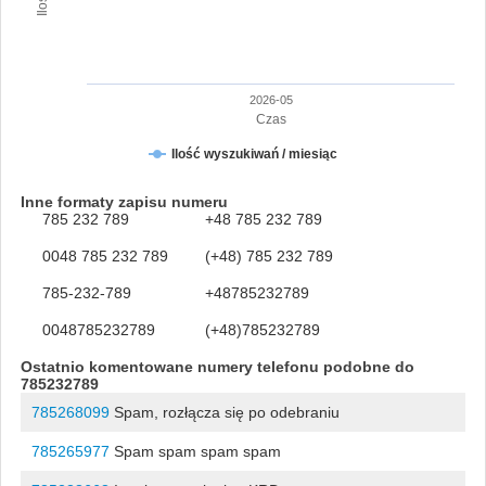
2026-05
Czas
Ilość wyszukiwań / miesiąc
Inne formaty zapisu numeru
785 232 789
+48 785 232 789
0048 785 232 789
(+48) 785 232 789
785-232-789
+48785232789
0048785232789
(+48)785232789
Ostatnio komentowane numery telefonu podobne do
785232789
785268099
Spam, rozłącza się po odebraniu
785265977
Spam spam spam spam