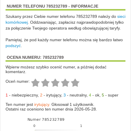
NUMER TELEFONU 785232789 - INFORMACJE
Szukany przez Ciebie numer telefonu 785232789 należy do
sieci
komórkowej
.
Oddzwaniając, zapłacisz najprawdopodobniej tylko
za połączenie Twojego operatora według obowiązującej taryfy.
Pamiętaj, że pod każdy numer telefonu można się bardzo łatwo
podszyć
.
OCENA NUMERU: 785232789
Wpierw możesz szybko ocenić numer, a później dodać
komentarz.
Oceń numer:
1
-
niebezpieczny
,
2
-
irytujący
,
3
-
neutralny
,
4
-
ok
,
5
-
super
Ten numer jest
irytujący.
Głosował 1 użytkownik.
Ostatni raz oceniono ten numer dnia 2026-05-28.