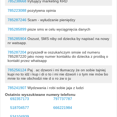
785238668
Irytujący marketing KRD
785223088
pozytywna opinia
785287246
Scam - wyłudzanie pieniędzy
785285899
pisze sms w celu wyciągnięcia danych
785285904
Oszust, SMS niby od dziecka by napisać na nowy
nr watsapp.
785287204
przyszedł w oszukańczym smsie od numeru
785287220 jako nowy numer kontaktu do dziecka z prośbą o
kontakt przez whatsapp
785256124
Paj . ac dzwoni i mi tłumaczy że on sobie tajniej
kupi no to idź i kup i di o to i mi nie dzwoń i o tym nie mów bo
mnie to nie obchodzi nie d o ro zw o ju
785241907
Wydzwania i robi sobie jaja z ludzi
Ostatnio wyszukiwane numery telefonu
692357173
797737787
518704577
666221984
534104939