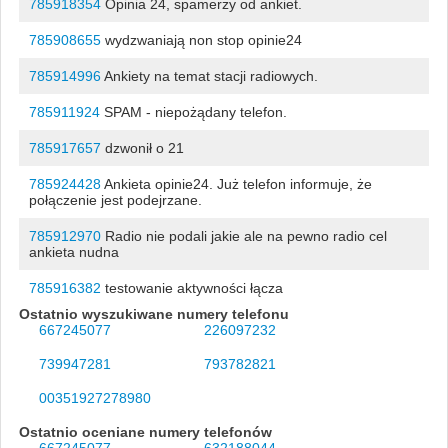
785918354
Opinia 24, spamerzy od ankiet.
785908655
wydzwaniają non stop opinie24
785914996
Ankiety na temat stacji radiowych.
785911924
SPAM - niepożądany telefon.
785917657
dzwonił o 21
785924428
Ankieta opinie24. Już telefon informuje, że
połączenie jest podejrzane.
785912970
Radio nie podali jakie ale na pewno radio cel
ankieta nudna
785916382
testowanie aktywności łącza
Ostatnio wyszukiwane numery telefonu
667245077
226097232
739947281
793782821
00351927278980
Ostatnio oceniane numery telefonów
667245077
632188044