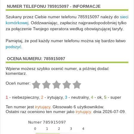
NUMER TELEFONU 785915097 - INFORMACJE
Szukany przez Ciebie numer telefonu 785915097 należy do
sieci
komórkowej
.
Oddzwaniając, zapłacisz najprawdopodobniej tylko
za połączenie Twojego operatora według obowiązującej taryfy.
Pamiętaj, że pod każdy numer telefonu można się bardzo łatwo
podszyć
.
OCENA NUMERU: 785915097
Wpierw możesz szybko ocenić numer, a później dodać
komentarz.
Oceń numer:
1
-
niebezpieczny
,
2
-
irytujący
,
3
-
neutralny
,
4
-
ok
,
5
-
super
Ten numer jest
irytujący.
Głosowało 6 użytkowników.
Ostatni raz oceniono ten numer jako
irytujący.
dnia 2026-07-09.