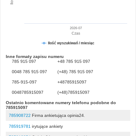
2026-07
Czas
Ilość wyszukiwań / miesiąc
Inne formaty zapisu numeru
785 915 097
+48 785 915 097
0048 785 915 097
(+48) 785 915 097
785-915-097
+48785915097
0048785915097
(+48)785915097
Ostatnio komentowane numery telefonu podobne do
785915097
785908722
Firma ankietująca opinia24.
785919781
irytujące ankiety