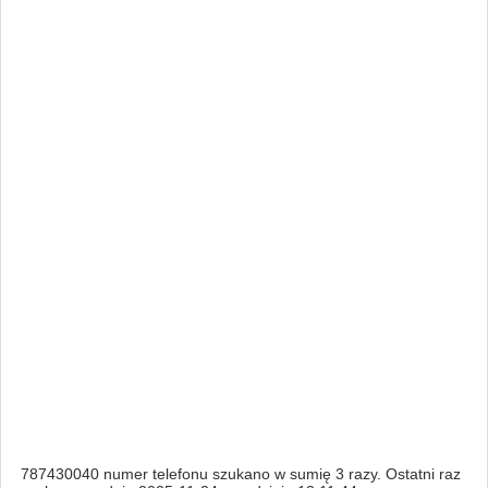
787430040 numer telefonu szukano w sumię 3 razy. Ostatni raz