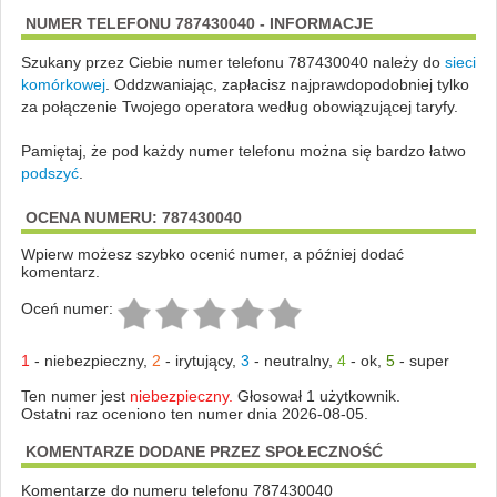
NUMER TELEFONU 787430040 - INFORMACJE
Szukany przez Ciebie numer telefonu 787430040 należy do
sieci
komórkowej
.
Oddzwaniając, zapłacisz najprawdopodobniej tylko
za połączenie Twojego operatora według obowiązującej taryfy.
Pamiętaj, że pod każdy numer telefonu można się bardzo łatwo
podszyć
.
OCENA NUMERU: 787430040
Wpierw możesz szybko ocenić numer, a później dodać
komentarz.
Oceń numer:
1
-
niebezpieczny
,
2
-
irytujący
,
3
-
neutralny
,
4
-
ok
,
5
-
super
Ten numer jest
niebezpieczny.
Głosował 1 użytkownik.
Ostatni raz oceniono ten numer dnia 2026-08-05.
KOMENTARZE DODANE PRZEZ SPOŁECZNOŚĆ
Komentarze do numeru telefonu 787430040