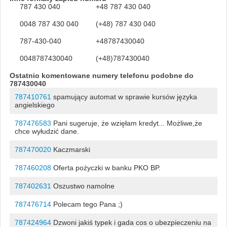
787 430 040
+48 787 430 040
0048 787 430 040
(+48) 787 430 040
787-430-040
+48787430040
0048787430040
(+48)787430040
Ostatnio komentowane numery telefonu podobne do
787430040
787410761
spamujący automat w sprawie kursów języka
angielskiego
787476583
Pani sugeruje, że wzięłam kredyt... Możliwe,że
chce wyłudzić dane.
787470020
Kaczmarski
787460208
Oferta pożyczki w banku PKO BP.
787402631
Oszustwo namolne
787476714
Polecam tego Pana ;)
787424964
Dzwoni jakiś typek i gada cos o ubezpieczeniu na