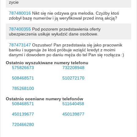
zycie
787480016
Nikt się nie odzywa gra melodia. Czyżby ktoś
zdobył bazę numerów i ją weryfikował przed inną akcją?
787400355
Pod pozorem przedstawienia oferty
ubezpieczenia usiłuje wyłudzić dane osobowe.
787473147
Oszustwo! Pan przedstawia się jako pracownik
banku i sugeruje że ktoś próbuje wziąść kredyt z moimi
danymi i dowodem po daniu męża do tel Pan się rozłącza :)
Ostatnio wyszukiwane numery telefonu
575826673
732208948
508468571
510272170
785268100
Ostatnio oceniane numery telefonów
508468571
511640458
450139677
450139877
720466280