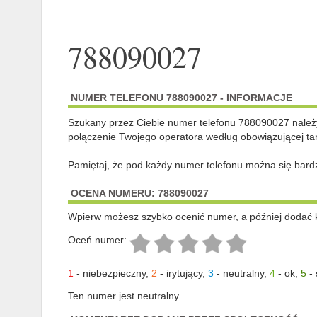
788090027
NUMER TELEFONU 788090027 - INFORMACJE
Szukany przez Ciebie numer telefonu 788090027 nale
połączenie Twojego operatora według obowiązującej tar
Pamiętaj, że pod każdy numer telefonu można się bard
OCENA NUMERU: 788090027
Wpierw możesz szybko ocenić numer, a później dodać 
Oceń numer:
1
-
niebezpieczny
,
2
-
irytujący
,
3
-
neutralny
,
4
-
ok
,
5
-
Ten numer jest neutralny.