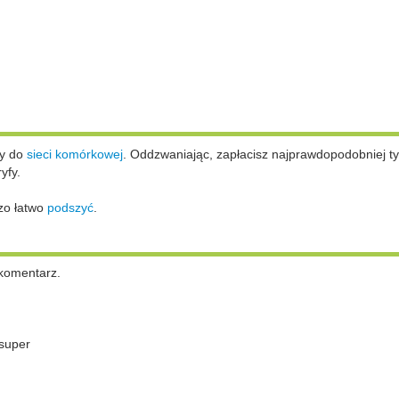
ży do
sieci komórkowej
.
Oddzwaniając, zapłacisz najprawdopodobniej ty
yfy.
zo łatwo
podszyć
.
komentarz.
super