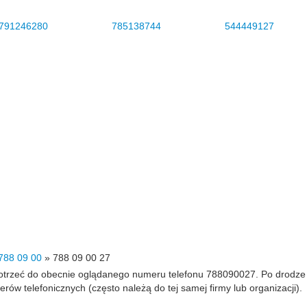
791246280
785138744
544449127
788 09 00
»
788 09 00 27
 dotrzeć do obecnie oglądanego numeru telefonu 788090027. Po drodz
 telefonicznych (często należą do tej samej firmy lub organizacji).