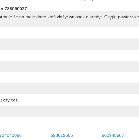
do 788090027
ormuje że na moje dane ktoś złożył wniosek o kredyt. Ciągle powtarza ż
"
t czy coś.
724040066
698019505
600945687