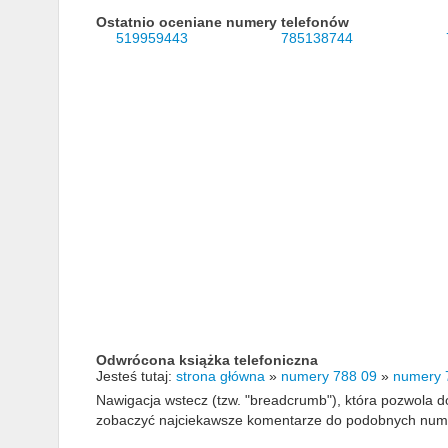
Ostatnio oceniane numery telefonów
519959443
785138744
Odwrócona książka telefoniczna
Jesteś tutaj:
strona główna
»
numery 788 09
»
numery 
Nawigacja wstecz (tzw. "breadcrumb"), która pozwola
zobaczyć najciekawsze komentarze do podobnych numerów