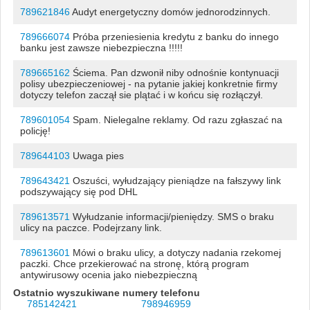
789621846
Audyt energetyczny domów jednorodzinnych.
789666074
Próba przeniesienia kredytu z banku do innego
banku jest zawsze niebezpieczna !!!!!
789665162
Ściema. Pan dzwonił niby odnośnie kontynuacji
polisy ubezpieczeniowej - na pytanie jakiej konkretnie firmy
dotyczy telefon zaczął sie plątać i w końcu się rozłączył.
789601054
Spam. Nielegalne reklamy. Od razu zgłaszać na
policję!
789644103
Uwaga pies
789643421
Oszuści, wyłudzający pieniądze na fałszywy link
podszywający się pod DHL
789613571
Wyłudzanie informacji/pieniędzy. SMS o braku
ulicy na paczce. Podejrzany link.
789613601
Mówi o braku ulicy, a dotyczy nadania rzekomej
paczki. Chce przekierować na stronę, którą program
antywirusowy ocenia jako niebezpieczną
Ostatnio wyszukiwane numery telefonu
785142421
798946959