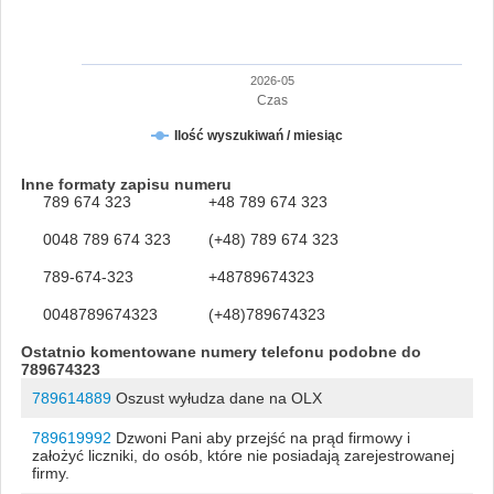
2026-05
Czas
Ilość wyszukiwań / miesiąc
Inne formaty zapisu numeru
789 674 323
+48 789 674 323
0048 789 674 323
(+48) 789 674 323
789-674-323
+48789674323
0048789674323
(+48)789674323
Ostatnio komentowane numery telefonu podobne do
789674323
789614889
Oszust wyłudza dane na OLX
789619992
Dzwoni Pani aby przejść na prąd firmowy i
założyć liczniki, do osób, które nie posiadają zarejestrowanej
firmy.