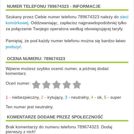
NUMER TELEFONU 789674323 - INFORMACJE
Szukany przez Ciebie numer telefonu 789674323 należy do
sieci
komórkowej
.
Oddzwaniając, zapłacisz najprawdopodobniej tylko
za połączenie Twojego operatora według obowiązującej taryfy.
Pamiętaj, że pod każdy numer telefonu można się bardzo łatwo
podszyć
.
OCENA NUMERU: 789674323
Wpierw możesz szybko ocenić numer, a później dodać
komentarz.
Oceń numer:
1
-
niebezpieczny
,
2
-
irytujący
,
3
-
neutralny
,
4
-
ok
,
5
-
super
Ten numer jest neutralny.
KOMENTARZE DODANE PRZEZ SPOŁECZNOŚĆ
Brak komentarzy do numeru telefonu 789674323. Dodaj
pierwszy z nich!