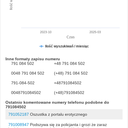
2023-10
2025-03
Czas
Ilość wyszukiwań / miesiąc
Inne formaty zapisu numeru
791 084 502
+48 791 084 502
0048 791 084 502
(+48) 791 084 502
791-084-502
+48791084502
0048791084502
(+48)791084502
Ostatnio komentowane numery telefonu podobne do
791084502
791052187
Oszustka z portalu erotycznego
791008947
Podszywa się za policjanta i grozi że zaraz