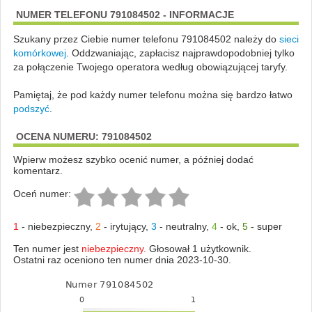
NUMER TELEFONU 791084502 - INFORMACJE
Szukany przez Ciebie numer telefonu 791084502 należy do
sieci
komórkowej
.
Oddzwaniając, zapłacisz najprawdopodobniej tylko
za połączenie Twojego operatora według obowiązującej taryfy.
Pamiętaj, że pod każdy numer telefonu można się bardzo łatwo
podszyć
.
OCENA NUMERU: 791084502
Wpierw możesz szybko ocenić numer, a później dodać
komentarz.
Oceń numer:
1
-
niebezpieczny
,
2
-
irytujący
,
3
-
neutralny
,
4
-
ok
,
5
-
super
Ten numer jest
niebezpieczny.
Głosował 1 użytkownik.
Ostatni raz oceniono ten numer dnia 2023-10-30.