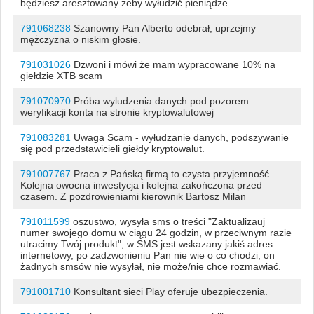
będziesz aresztowany żeby wyłudzić pieniądze
791068238
Szanowny Pan Alberto odebrał, uprzejmy
mężczyzna o niskim głosie.
791031026
Dzwoni i mówi że mam wypracowane 10% na
giełdzie XTB scam
791070970
Próba wyludzenia danych pod pozorem
weryfikacji konta na stronie kryptowalutowej
791083281
Uwaga Scam - wyłudzanie danych, podszywanie
się pod przedstawicieli giełdy kryptowalut.
791007767
Praca z Pańską firmą to czysta przyjemność.
Kolejna owocna inwestycja i kolejna zakończona przed
czasem. Z pozdrowieniami kierownik Bartosz Milan
791011599
oszustwo, wysyła sms o treści "Zaktualizauj
numer swojego domu w ciągu 24 godzin, w przeciwnym razie
utracimy Twój produkt", w SMS jest wskazany jakiś adres
internetowy, po zadzwonieniu Pan nie wie o co chodzi, on
żadnych smsów nie wysyłał, nie może/nie chce rozmawiać.
791001710
Konsultant sieci Play oferuje ubezpieczenia.