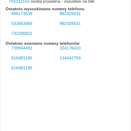
791032150
osoba prywatna - oszustwo na blik
Ostatnio wyszukiwane numery telefonu
666173538
882325631
532663066
882325631
732206821
Ostatnio oceniane numery telefonów
739944491
224176410
616481190
134442759
616481190