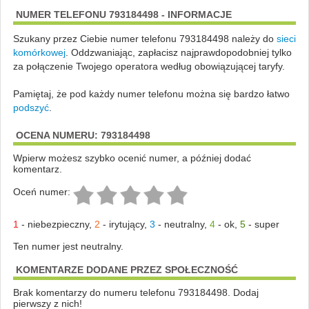
NUMER TELEFONU 793184498 - INFORMACJE
Szukany przez Ciebie numer telefonu 793184498 należy do
sieci
komórkowej
.
Oddzwaniając, zapłacisz najprawdopodobniej tylko
za połączenie Twojego operatora według obowiązującej taryfy.
Pamiętaj, że pod każdy numer telefonu można się bardzo łatwo
podszyć
.
OCENA NUMERU: 793184498
Wpierw możesz szybko ocenić numer, a później dodać
komentarz.
Oceń numer:
1
-
niebezpieczny
,
2
-
irytujący
,
3
-
neutralny
,
4
-
ok
,
5
-
super
Ten numer jest neutralny.
KOMENTARZE DODANE PRZEZ SPOŁECZNOŚĆ
Brak komentarzy do numeru telefonu 793184498. Dodaj
pierwszy z nich!