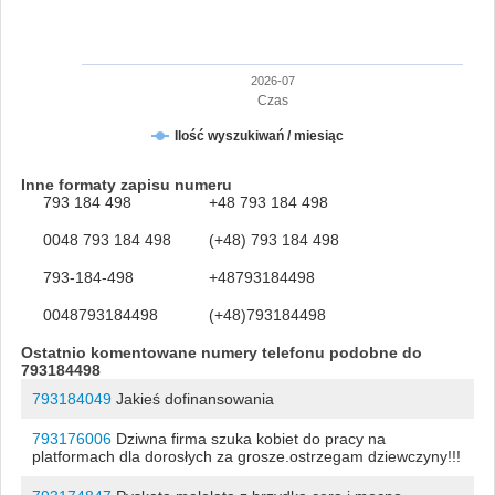
2026-07
Czas
Ilość wyszukiwań / miesiąc
Inne formaty zapisu numeru
793 184 498
+48 793 184 498
0048 793 184 498
(+48) 793 184 498
793-184-498
+48793184498
0048793184498
(+48)793184498
Ostatnio komentowane numery telefonu podobne do
793184498
793184049
Jakieś dofinansowania
793176006
Dziwna firma szuka kobiet do pracy na
platformach dla dorosłych za grosze.ostrzegam dziewczyny!!!