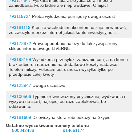
793174847
Pyskata małolata z brzydką cerą i mocno
zaniedbana. Fotki ładne ale nieprawdziwe. Omijać!
793115724
Próba wyłudzenia purniędzy uwaga oszust
793181119
Ktoś ze wschodnim akcentem usiłuje mi wmówić,
że założyłem przez internet jakieś konto inwestycyjne...
793173872
Prawdopodobnie należy do fałszywej strony
sklepu internetowego LIVERNE
793193169
Wyłudzenia przesyłek, zaniżanie cen, a na końcu
brak odbioru i narażenie na dodatkowe koszty nadawcę.
Telefon milczy. Polecam ostrożność i wysyłkę tylko po
przedpłacie całej kwoty
793123947
Uwaga oszustwo
793100506
Typ niezrównoważony psychicznie, wydzwania i
wyzywa na start, najlepiej od razu zablokować, bo
oddzwania.
793181609
Dziewczyna która robi pokazy na Skypie
Ostatnio wyszukiwane numery telefonu
500342438
914661174