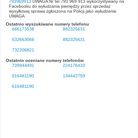
793969913
UWAGA Nr tel.793 969 913 wykorzystywany na
Facebooku do wyłudzania pieniędzy przez sprzedaż
wysyłkową sprawa zgłoszona na Policji jako wyłudzenie
UWAGA
Ostatnio wyszukiwane numery telefonu
666173538
882325631
532663066
882325631
732206821
Ostatnio oceniane numery telefonów
739944491
224176410
616481190
134442759
616481190