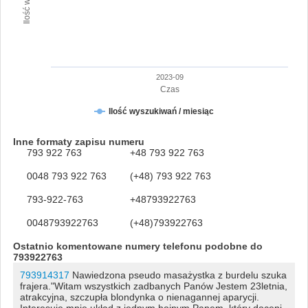
2023-09
Czas
Ilość wyszukiwań / miesiąc
Inne formaty zapisu numeru
793 922 763
+48 793 922 763
0048 793 922 763
(+48) 793 922 763
793-922-763
+48793922763
0048793922763
(+48)793922763
Ostatnio komentowane numery telefonu podobne do
793922763
793914317
Nawiedzona pseudo masażystka z burdelu szuka
frajera."Witam wszystkich zadbanych Panów Jestem 23letnia,
atrakcyjna, szczupła blondynka o nienagannej aparycji.
Interesuje mnie układ z jednym hojnym Panem, który doceni