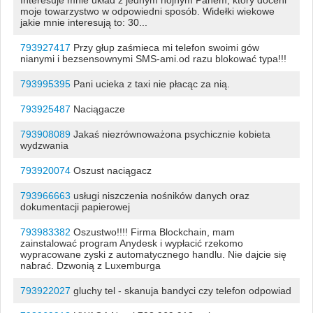
moje towarzystwo w odpowiedni sposób. Widełki wiekowe
jakie mnie interesują to: 30...
793927417
Przy głup zaśmieca mi telefon swoimi gów
nianymi i bezsensownymi SMS-ami.od razu blokować typa!!!
793995395
Pani ucieka z taxi nie płacąc za nią.
793925487
Naciągacze
793908089
Jakaś niezrównoważona psychicznie kobieta
wydzwania
793920074
Oszust naciągacz
793966663
usługi niszczenia nośników danych oraz
dokumentacji papierowej
793983382
Oszustwo!!!! Firma Blockchain, mam
zainstalować program Anydesk i wypłacić rzekomo
wypracowane zyski z automatycznego handlu. Nie dajcie się
nabrać. Dzwonią z Luxemburga
793922027
gluchy tel - skanuja bandyci czy telefon odpowiad