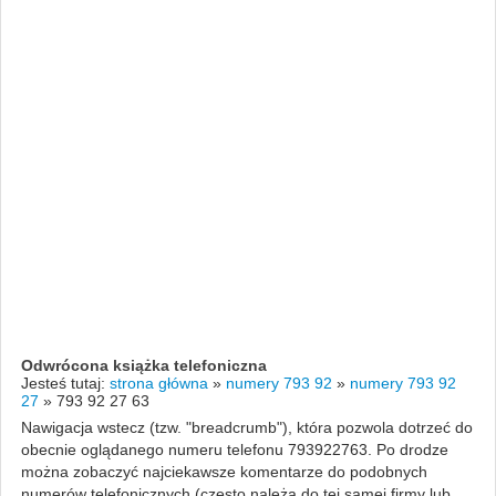
Odwrócona książka telefoniczna
Jesteś tutaj:
strona główna
»
numery 793 92
»
numery 793 92
27
»
793 92 27 63
Nawigacja wstecz (tzw. "breadcrumb"), która pozwola dotrzeć do
obecnie oglądanego numeru telefonu 793922763. Po drodze
można zobaczyć najciekawsze komentarze do podobnych
numerów telefonicznych (często należą do tej samej firmy lub