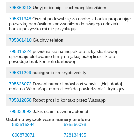
795360218
Umyj sobie cip...cuchnacą śledzikiem.....
795311348
Oszust podawał się za osobę z banku proponując
pożyczkę odmówiłem zadzwoniłem do swojego oddziału
banku pożyczka mi nie przysluguje
795361410
Głuchyy telefon
795315224
powołuje sie na inspektorat izby skarbowej.
sprzedaje ulokowanie firmy na jakiej białej liście ,która
powoduje brak kontroli skarbowej.
795311209
naciąganie na kryptowaluty
795328072
Dzwoni numer i mówi coś w stylu: „Hej, dodaj
mnie na WhatsApp, mam ci coś do powiedzenia”. Irytujący!
795312058
Robot prosi o kontakt przez Watsapp
795330892
Jakiś scam, dzwoni automat
Ostatnio wyszukiwane numery telefonu
583515244
695560098
696873071
728134495