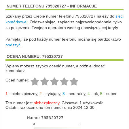
NUMER TELEFONU 795320727 - INFORMACJE
Szukany przez Ciebie numer telefonu 795320727 należy do
sieci
komórkowej
.
Oddzwaniając, zapłacisz najprawdopodobniej tylko
za połączenie Twojego operatora według obowiązującej taryfy.
Pamiętaj, że pod każdy numer telefonu można się bardzo łatwo
podszyć
.
OCENA NUMERU: 795320727
Wpierw możesz szybko ocenić numer, a później dodać
komentarz.
Oceń numer:
1
-
niebezpieczny
,
2
-
irytujący
,
3
-
neutralny
,
4
-
ok
,
5
-
super
Ten numer jest
niebezpieczny.
Głosował 1 użytkownik.
Ostatni raz oceniono ten numer dnia 2024-12-30.