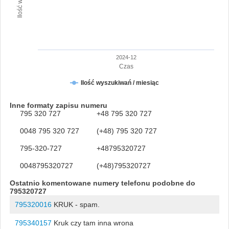
2024-12
Czas
Ilość wyszukiwań / miesiąc
Inne formaty zapisu numeru
795 320 727
+48 795 320 727
0048 795 320 727
(+48) 795 320 727
795-320-727
+48795320727
0048795320727
(+48)795320727
Ostatnio komentowane numery telefonu podobne do
795320727
795320016
KRUK - spam.
795340157
Kruk czy tam inna wrona