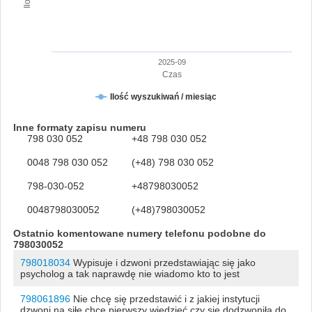
2025-09
Czas
Ilość wyszukiwań / miesiąc
Inne formaty zapisu numeru
798 030 052
+48 798 030 052
0048 798 030 052
(+48) 798 030 052
798-030-052
+48798030052
0048798030052
(+48)798030052
Ostatnio komentowane numery telefonu podobne do
798030052
798018034
Wypisuje i dzwoni przedstawiając się jako
psycholog a tak naprawdę nie wiadomo kto to jest
798061896
Nie chcę się przedstawić i z jakiej instytucji
dzwoni na siłę chce pierwszy wiedzieć czy się dodzwoniła do