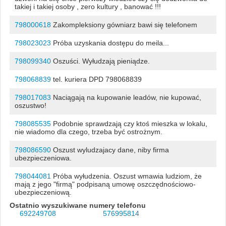
takiej i takiej osoby , zero kultury , banować !!!
798000618
Zakompleksiony gówniarz bawi się telefonem
798023023
Próba uzyskania dostępu do meila...
798099340
Oszuści. Wyłudzają pieniądze.
798068839
tel. kuriera DPD 798068839
798017083
Naciągają na kupowanie leadów, nie kupować,
oszustwo!
798085535
Podobnie sprawdzają czy ktoś mieszka w lokalu,
nie wiadomo dla czego, trzeba być ostrożnym.
798086590
Oszust wyludzajacy dane, niby firma
ubezpieczeniowa.
798044081
Próba wyłudzenia. Oszust wmawia ludziom, że
mają z jego "firmą" podpisaną umowę oszczędnościowo-
ubezpieczeniową.
Ostatnio wyszukiwane numery telefonu
692249708
576995814