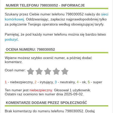
NUMER TELEFONU 798030052 - INFORMACJE
Szukany przez Ciebie numer telefonu 798030052 należy do
sieci
komórkowej
.
Oddzwaniając, zapłacisz najprawdopodobniej tylko
za połączenie Twojego operatora według obowiązującej taryfy.
Pamiętaj, że pod każdy numer telefonu można się bardzo łatwo
podszyć
.
OCENA NUMERU: 798030052
Wpierw możesz szybko ocenić numer, a później dodać
komentarz.
Oceń numer:
1
-
niebezpieczny
,
2
-
irytujący
,
3
-
neutralny
,
4
-
ok
,
5
-
super
Ten numer jest
niebezpieczny.
Głosował 1 użytkownik.
Ostatni raz oceniono ten numer dnia 2025-09-02.
KOMENTARZE DODANE PRZEZ SPOŁECZNOŚĆ
Brak komentarzy do numeru telefonu 798030052. Dodaj