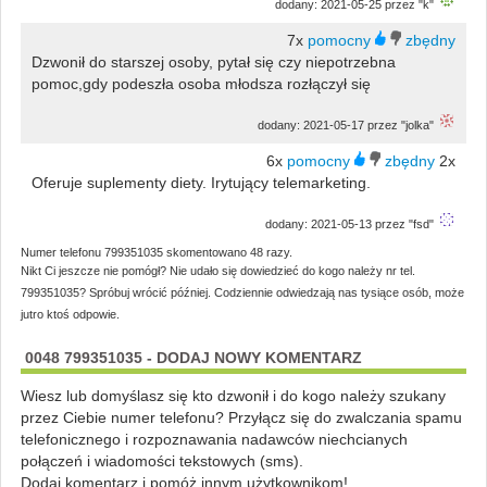
dodany: 2021-05-25 przez "k"
7x
Dzwonił do starszej osoby, pytał się czy niepotrzebna
pomoc,gdy podeszła osoba młodsza rozłączył się
dodany: 2021-05-17 przez "jolka"
6x
2x
Oferuje suplementy diety. Irytujący telemarketing.
dodany: 2021-05-13 przez "fsd"
Numer telefonu 799351035 skomentowano 48 razy.
Nikt Ci jeszcze nie pomógł? Nie udało się dowiedzieć do kogo należy nr tel.
799351035? Spróbuj wrócić później. Codziennie odwiedzają nas tysiące osób, może
jutro ktoś odpowie.
0048 799351035 - DODAJ NOWY KOMENTARZ
Wiesz lub domyślasz się kto dzwonił i do kogo należy szukany
przez Ciebie numer telefonu? Przyłącz się do zwalczania spamu
telefonicznego i rozpoznawania nadawców niechcianych
połączeń i wiadomości tekstowych (sms).
Dodaj komentarz i pomóż innym użytkownikom!