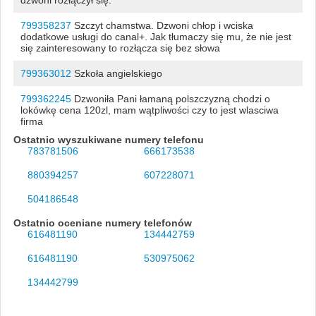
799358237
Szczyt chamstwa. Dzwoni chłop i wciska
dodatkowe usługi do canal+. Jak tłumaczy się mu, że nie jest
się zainteresowany to rozłącza się bez słowa
799363012
Szkoła angielskiego
799362245
Dzwoniła Pani łamaną polszczyzną chodzi o
lokówkę cena 120zl, mam wątpliwości czy to jest wlasciwa
firma
Ostatnio wyszukiwane numery telefonu
783781506
666173538
880394257
607228071
504186548
Ostatnio oceniane numery telefonów
616481190
134442759
616481190
530975062
134442799