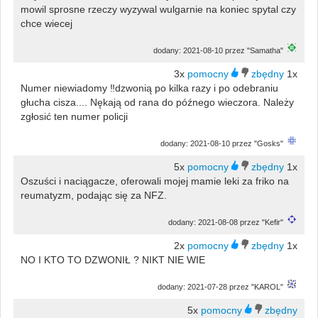
mowil sprosne rzeczy wyzywal wulgarnie na koniec spytal czy
chce wiecej
dodany: 2021-08-10 przez "Samatha"
3x
1x
Numer niewiadomy ‼️dzwonią po kilka razy i po odebraniu
głucha cisza.... Nękają od rana do późnego wieczora. Należy
zgłosić ten numer policji
dodany: 2021-08-10 przez "Gosks"
5x
1x
Oszuści i naciągacze, oferowali mojej mamie leki za friko na
reumatyzm, podając się za NFZ.
dodany: 2021-08-08 przez "Kefir"
2x
1x
NO I KTO TO DZWONIŁ ? NIKT NIE WIE
dodany: 2021-07-28 przez "KAROL"
5x