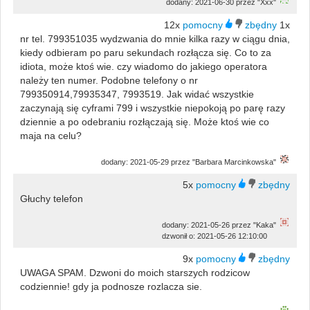
dodany: 2021-06-30 przez "Xxx"
12x
1x
nr tel. 799351035 wydzwania do mnie kilka razy w ciągu dnia,
kiedy odbieram po paru sekundach rozłącza się. Co to za
idiota, może ktoś wie. czy wiadomo do jakiego operatora
należy ten numer. Podobne telefony o nr
799350914,79935347, 7993519. Jak widać wszystkie
zaczynają się cyframi 799 i wszystkie niepokoją po parę razy
dziennie a po odebraniu rozłączają się. Może ktoś wie co
maja na celu?
dodany: 2021-05-29 przez "Barbara Marcinkowska"
5x
Głuchy telefon
dodany: 2021-05-26 przez "Kaka"
dzwonił o: 2021-05-26 12:10:00
9x
UWAGA SPAM. Dzwoni do moich starszych rodzicow
codziennie! gdy ja podnosze rozlacza sie.