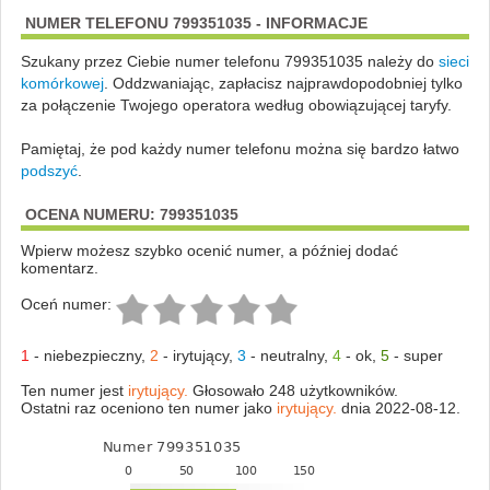
NUMER TELEFONU 799351035 - INFORMACJE
Szukany przez Ciebie numer telefonu 799351035 należy do
sieci
komórkowej
.
Oddzwaniając, zapłacisz najprawdopodobniej tylko
za połączenie Twojego operatora według obowiązującej taryfy.
Pamiętaj, że pod każdy numer telefonu można się bardzo łatwo
podszyć
.
OCENA NUMERU: 799351035
Wpierw możesz szybko ocenić numer, a później dodać
komentarz.
Oceń numer:
1
-
niebezpieczny
,
2
-
irytujący
,
3
-
neutralny
,
4
-
ok
,
5
-
super
Ten numer jest
irytujący.
Głosowało 248 użytkowników.
Ostatni raz oceniono ten numer jako
irytujący.
dnia 2022-08-12.