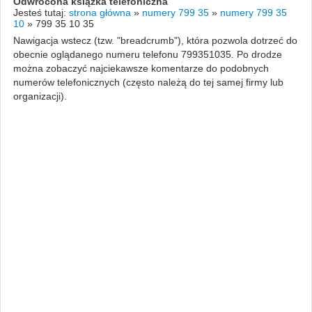
Odwrócona książka telefoniczna
Jesteś tutaj:
strona główna
»
numery 799 35
»
numery 799 35
10
»
799 35 10 35
Nawigacja wstecz (tzw. "breadcrumb"), która pozwola dotrzeć do
obecnie oglądanego numeru telefonu 799351035. Po drodze
można zobaczyć najciekawsze komentarze do podobnych
numerów telefonicznych (często należą do tej samej firmy lub
organizacji).