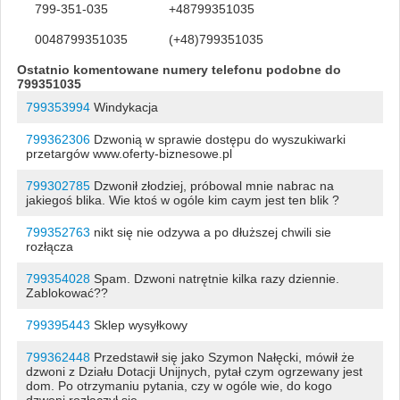
799-351-035
+48799351035
0048799351035
(+48)799351035
Ostatnio komentowane numery telefonu podobne do
799351035
799353994
Windykacja
799362306
Dzwonią w sprawie dostępu do wyszukiwarki
przetargów www.oferty-biznesowe.pl
799302785
Dzwonił złodziej, próbowal mnie nabrac na
jakiegoś blika. Wie ktoś w ogóle kim caym jest ten blik ?
799352763
nikt się nie odzywa a po dłuższej chwili sie
rozłącza
799354028
Spam. Dzwoni natrętnie kilka razy dziennie.
Zablokować??
799395443
Sklep wysyłkowy
799362448
Przedstawił się jako Szymon Nałęcki, mówił że
dzwoni z Działu Dotacji Unijnych, pytał czym ogrzewany jest
dom. Po otrzymaniu pytania, czy w ogóle wie, do kogo
dzwoni rozłączył się.