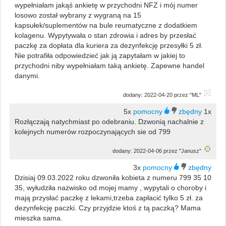
wypełniałam jakąś ankietę w przychodni NFZ i mój numer
losowo został wybrany z wygraną na 15
kapsułek/suplementów na bule reumatyczne z dodatkiem
kolagenu. Wypytywała o stan zdrowia i adres by przesłać
paczkę za dopłata dla kuriera za dezynfekcję przesyłki 5 zł.
Nie potrafiła odpowiedzieć jak ją zapytałam w jakiej to
przychodni niby wypełniałam taką ankietę. Zapewne handel
danymi.
dodany: 2022-04-20 przez "ML"
5x
1x
Rozłączają natychmiast po odebraniu. Dzwonią nachalnie z
kolejnych numerów rozpoczynających sie od 799
dodany: 2022-04-06 przez "Janusz"
3x
Dzisiaj 09.03.2022 roku dzwoniła kobieta z numeru 799 35 10
35, wyłudziła nazwisko od mojej mamy , wypytali o choroby i
mają przysłać paczkę z lekami,trzeba zapłacić tylko 5 zł. za
dezynfekcję paczki. Czy przyjdzie ktoś z tą paczką? Mama
mieszka sama.