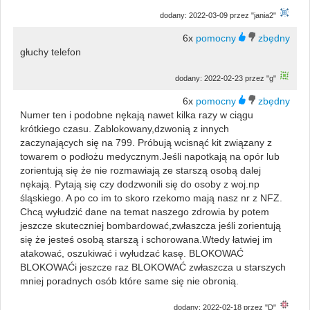
dodany: 2022-03-09 przez "jania2"
6x
głuchy telefon
dodany: 2022-02-23 przez "g"
6x
Numer ten i podobne nękają nawet kilka razy w ciągu
krótkiego czasu. Zablokowany,dzwonią z innych
zaczynających się na 799. Próbują wcisnąć kit związany z
towarem o podłożu medycznym.Jeśli napotkają na opór lub
zorientują się że nie rozmawiają ze starszą osobą dalej
nękają. Pytają się czy dodzwonili się do osoby z woj.np
śląskiego. A po co im to skoro rzekomo mają nasz nr z NFZ.
Chcą wyłudzić dane na temat naszego zdrowia by potem
jeszcze skuteczniej bombardować,zwłaszcza jeśli zorientują
się że jesteś osobą starszą i schorowana.Wtedy łatwiej im
atakować, oszukiwać i wyłudzać kasę. BLOKOWAĆ
BLOKOWAĆi jeszcze raz BLOKOWAĆ zwłaszcza u starszych
mniej poradnych osób które same się nie obronią.
dodany: 2022-02-18 przez "D"