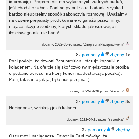
informację). Preparat nie ma wykonanych żadnych badań,
jeśli chodzi o skład - Pani na pytanie o te badania szybko i
bardzo nieuprzejny sposób zakończyła rozmowę. Uważajmy
na dziwne preparaty produkowane w garażu przez firmy,
mające fikcyjne siedziby, których skladu jakościowego i
ilosciowego nikt nie bada!
dodany: 2022-05-26 przez "ZmęczonaNaciągactwem"
8x
1x
Pani podaje, że dzwoni Best nutrition i oferuje kapsułki z
kolagenem. Na ofercie się skończyło (w międzyczasie prośba
o podanie adresu, na który kurier ma dostarczyć paczkę).
Pani, tak samo jak ja, była nieuprzejma :)
dodany: 2022-04-26 przez "Racuch"
3x
3x
Naciągacze, wciskają jakiś kolagen.
dodany: 2022-04-21 przez "szwedka"
3x
Oszustwo i naciągacze. Dzwoniła Pani mówiąc, że