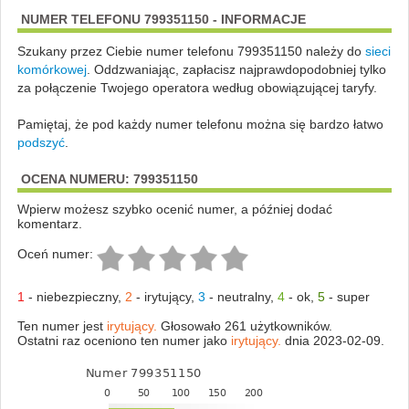
NUMER TELEFONU 799351150 - INFORMACJE
Szukany przez Ciebie numer telefonu 799351150 należy do
sieci
komórkowej
.
Oddzwaniając, zapłacisz najprawdopodobniej tylko
za połączenie Twojego operatora według obowiązującej taryfy.
Pamiętaj, że pod każdy numer telefonu można się bardzo łatwo
podszyć
.
OCENA NUMERU: 799351150
Wpierw możesz szybko ocenić numer, a później dodać
komentarz.
Oceń numer:
1
-
niebezpieczny
,
2
-
irytujący
,
3
-
neutralny
,
4
-
ok
,
5
-
super
Ten numer jest
irytujący.
Głosowało 261 użytkowników.
Ostatni raz oceniono ten numer jako
irytujący.
dnia 2023-02-09.