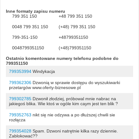
Inne formaty zapisu numeru
799 351 150
+48 799 351 150
0048 799 351 150
(+48) 799 351 150
799-351-150
+48799351150
0048799351150
(+48)799351150
Ostatnio komentowane numery telefonu podobne do
799351150
799353994
Windykacja
799362306
Dzwonią w sprawie dostępu do wyszukiwarki
przetargów www.oferty-biznesowe.pl
799302785
Dzwonił złodziej, próbowal mnie nabrac na
jakiegoś blika. Wie ktoś w ogóle kim caym jest ten blik ?
799352763
nikt się nie odzywa a po dłuższej chwili sie
rozłącza
799354028
Spam. Dzwoni natrętnie kilka razy dziennie.
Zablokować??