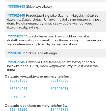
799395443
Sklep wysyłkowy
799362448
Przedstawił się jako Szymon Nałęcki, mówił że
dzwoni z Działu Dotacji Unijnych, pytał czym ogrzewany jest
dom. Po otrzymaniu pytania, czy w ogóle wie, do kogo
dzwoni rozłączył się.
799358237
Szczyt chamstwa. Dzwoni chłop i wciska
dodatkowe usługi do canal+. Jak tłumaczy się mu, że nie jest
się zainteresowany to rozłącza się bez słowa
799363012
Szkoła angielskiego
799362245
Dzwoniła Pani łamaną polszczyzną chodzi o
lokówkę cena 120zl, mam wątpliwości czy to jest wlasciwa
firma
Ostatnio wyszukiwane numery telefonu
783781506
666173538
880394257
607228071
504186548
Ostatnio oceniane numery telefonów
616481190
134442759