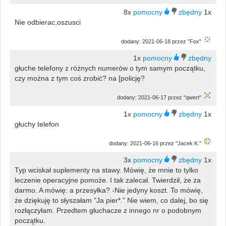
8x
1x
Nie odbierac,oszusci
dodany: 2021-06-18 przez "Fox"
1x
głuche telefony z różnych numerów o tym samym początku,
czy można z tym coś zrobić? na [policję?
dodany: 2021-06-17 przez "qwert"
1x
1x
głuchy telefon
dodany: 2021-06-16 przez "Jacek K."
3x
1x
Typ wciskał suplementy na stawy. Mówię, że mnie to tylko
leczenie operacyjne pomoże. I tak zalecał. Twierdził, że za
darmo. A mówię: a przesyłka? -Nie jedyny koszt. To mówię,
że dziękuję to słyszałam "Ja pier*." Nie wiem, co dalej, bo się
rozłączyłam. Przedtem głuchacze z innego nr o podobnym
początku.