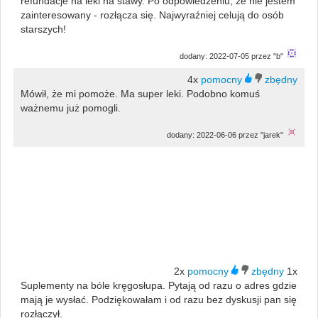
refundacje na leki na stawy. Po odpowiedzeniu, że nie jestem
zainteresowany - rozłącza się. Najwyraźniej celują do osób
starszych!
dodany: 2022-07-05 przez "b"
4x
Mówił, że mi pomoże. Ma super leki. Podobno komuś
ważnemu już pomogli.
dodany: 2022-06-06 przez "jarek"
2x
1x
Suplementy na bóle kręgosłupa. Pytają od razu o adres gdzie
mają je wysłać. Podziękowałam i od razu bez dyskusji pan się
rozłączył.