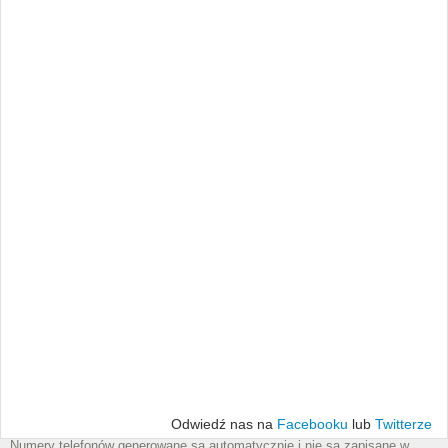
Odwiedź nas na
Facebooku
lub
Twitterze
Numery telefonów generowane są automatycznie i nie są zapisane w