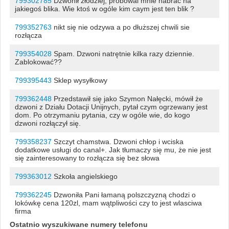
799302785
Dzwonił złodziej, próbowal mnie nabrac na
jakiegoś blika. Wie ktoś w ogóle kim caym jest ten blik ?
799352763
nikt się nie odzywa a po dłuższej chwili sie
rozłącza
799354028
Spam. Dzwoni natrętnie kilka razy dziennie.
Zablokować??
799395443
Sklep wysyłkowy
799362448
Przedstawił się jako Szymon Nałęcki, mówił że
dzwoni z Działu Dotacji Unijnych, pytał czym ogrzewany jest
dom. Po otrzymaniu pytania, czy w ogóle wie, do kogo
dzwoni rozłączył się.
799358237
Szczyt chamstwa. Dzwoni chłop i wciska
dodatkowe usługi do canal+. Jak tłumaczy się mu, że nie jest
się zainteresowany to rozłącza się bez słowa
799363012
Szkoła angielskiego
799362245
Dzwoniła Pani łamaną polszczyzną chodzi o
lokówkę cena 120zl, mam wątpliwości czy to jest wlasciwa
firma
Ostatnio wyszukiwane numery telefonu