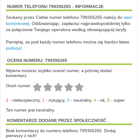
NUMER TELEFONU 799356265 - INFORMACJE
Szukany przez Ciebie numer telefonu 799356265 należy do
sieci
komórkowej
.
Oddzwaniając, zapłacisz najprawdopodobniej tylko
za połączenie Twojego operatora według obowiązującej taryfy.
Pamiętaj, że pod każdy numer telefonu można się bardzo łatwo
podszyć
.
OCENA NUMERU: 799356265
Wpierw możesz szybko ocenić numer, a później dodać
komentarz.
Oceń numer:
1
-
niebezpieczny
,
2
-
irytujący
,
3
-
neutralny
,
4
-
ok
,
5
-
super
Ten numer jest neutralny.
KOMENTARZE DODANE PRZEZ SPOŁECZNOŚĆ
Brak komentarzy do numeru telefonu 799356265. Dodaj
pierwszy z nich!