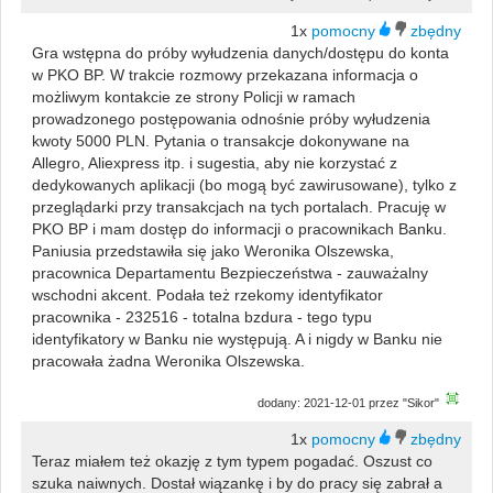
1x
Gra wstępna do próby wyłudzenia danych/dostępu do konta
w PKO BP. W trakcie rozmowy przekazana informacja o
możliwym kontakcie ze strony Policji w ramach
prowadzonego postępowania odnośnie próby wyłudzenia
kwoty 5000 PLN. Pytania o transakcje dokonywane na
Allegro, Aliexpress itp. i sugestia, aby nie korzystać z
dedykowanych aplikacji (bo mogą być zawirusowane), tylko z
przeglądarki przy transakcjach na tych portalach. Pracuję w
PKO BP i mam dostęp do informacji o pracownikach Banku.
Paniusia przedstawiła się jako Weronika Olszewska,
pracownica Departamentu Bezpieczeństwa - zauważalny
wschodni akcent. Podała też rzekomy identyfikator
pracownika - 232516 - totalna bzdura - tego typu
identyfikatory w Banku nie występują. A i nigdy w Banku nie
pracowała żadna Weronika Olszewska.
dodany: 2021-12-01 przez "Sikor"
1x
Teraz miałem też okazję z tym typem pogadać. Oszust co
szuka naiwnych. Dostał wiązankę i by do pracy się zabrał a