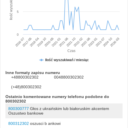
Ilość wyszukiwań numeru
5
0
2017-06
2022-02
2021-06
2026-03
2020-06
2023-07
2018-04
2022-06
2016-07
2021-10
2021-01
2024-10
2019-10
2023-01
Czas
Ilość wyszukiwań / miesiąc
Inne formaty zapisu numeru
+48800302302
0048800302302
(+48)800302302
Ostatnio komentowane numery telefonu podobne do
800302302
800300777
Głos z ukraińskim lub białoruskim akcentem
Oszustwo bankowe
800312302
oszusci b ankowi