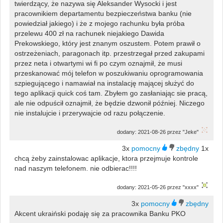
twierdzący, że nazywa się Aleksander Wysocki i jest
pracownikiem departamentu bezpieczeństwa banku (nie
powiedział jakiego) i że z mojego rachunku była próba
przelewu 400 zł na rachunek niejakiego Dawida
Prekowskiego, który jest znanym oszustem. Potem prawił o
ostrzeżeniach, paragonach itp. przestrzegał przed zakupami
przez neta i otwartymi wi fi po czym oznajmił, że musi
przeskanować mój telefon w poszukiwaniu oprogramowania
szpiegującego i namawiał na instalację mającej służyć do
tego aplikacji quick coś tam. Zbyłem go zasłaniając sie pracą,
ale nie odpuścił oznajmił, że będzie dzwonił później. Niczego
nie instalujcie i przerywajcie od razu połączenie.
dodany: 2021-08-26 przez "Jeke"
3x
1x
chcą żeby zainstalowac aplikacje, ktora przejmuje kontrole
nad naszym telefonem. nie odbierac!!!!
dodany: 2021-05-26 przez "xxxx"
3x
Akcent ukraiński podaję się za pracownika Banku PKO