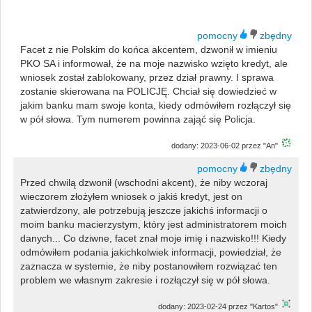
Facet z nie Polskim do końca akcentem, dzwonił w imieniu
PKO SA i informował, że na moje nazwisko wzięto kredyt, ale
wniosek został zablokowany, przez dział prawny. I sprawa
zostanie skierowana na POLICJĘ. Chciał się dowiedzieć w
jakim banku mam swoje konta, kiedy odmówiłem rozłączył się
w pół słowa. Tym numerem powinna zająć się Policja.
dodany: 2023-06-02 przez "An"
Przed chwilą dzwonił (wschodni akcent), że niby wczoraj
wieczorem złożyłem wniosek o jakiś kredyt, jest on
zatwierdzony, ale potrzebują jeszcze jakichś informacji o
moim banku macierzystym, który jest administratorem moich
danych... Co dziwne, facet znał moje imię i nazwisko!!! Kiedy
odmówiłem podania jakichkolwiek informacji, powiedział, że
zaznacza w systemie, że niby postanowiłem rozwiązać ten
problem we własnym zakresie i rozłączył się w pół słowa.
dodany: 2023-02-24 przez "Kartos"