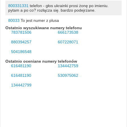
800331331
telefon - głos ukrainki prosi żonę po imieniu.
pytam a po co? rozłącza się. bardzo podejrzane.
80033
To jest numer z plusa
Ostatnio wyszukiwane numery telefonu
783781506
666173538
880394257
607228071
504186548
Ostatnio oceniane numery telefonów
616481190
134442759
616481190
530975062
134442799