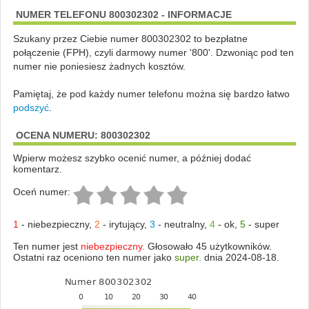
NUMER TELEFONU 800302302 - INFORMACJE
Szukany przez Ciebie numer 800302302 to bezpłatne
połączenie (FPH), czyli darmowy numer '800'. Dzwoniąc pod ten
numer nie poniesiesz żadnych kosztów.
Pamiętaj, że pod każdy numer telefonu można się bardzo łatwo
podszyć
.
OCENA NUMERU: 800302302
Wpierw możesz szybko ocenić numer, a później dodać
komentarz.
Oceń numer:
1
-
niebezpieczny
,
2
-
irytujący
,
3
-
neutralny
,
4
-
ok
,
5
-
super
Ten numer jest
niebezpieczny.
Głosowało 45 użytkowników.
Ostatni raz oceniono ten numer jako
super.
dnia 2024-08-18.