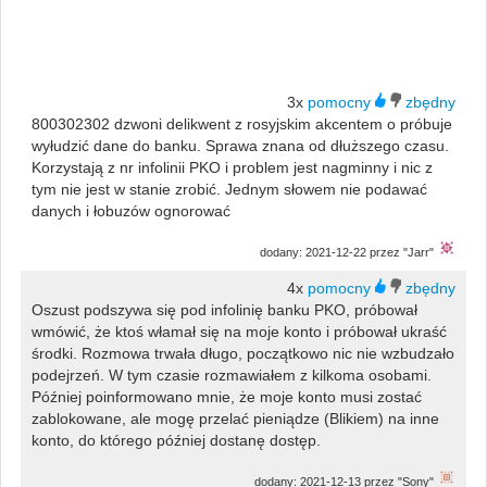
3x
800302302 dzwoni delikwent z rosyjskim akcentem o próbuje
wyłudzić dane do banku. Sprawa znana od dłuższego czasu.
Korzystają z nr infolinii PKO i problem jest nagminny i nic z
tym nie jest w stanie zrobić. Jednym słowem nie podawać
danych i łobuzów ognorować
dodany: 2021-12-22 przez "Jarr"
4x
Oszust podszywa się pod infolinię banku PKO, próbował
wmówić, że ktoś włamał się na moje konto i próbował ukraść
środki. Rozmowa trwała długo, początkowo nic nie wzbudzało
podejrzeń. W tym czasie rozmawiałem z kilkoma osobami.
Później poinformowano mnie, że moje konto musi zostać
zablokowane, ale mogę przelać pieniądze (Blikiem) na inne
konto, do którego później dostanę dostęp.
dodany: 2021-12-13 przez "Sony"