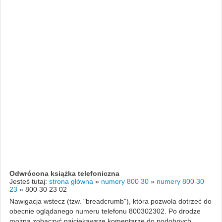
Odwrócona książka telefoniczna
Jesteś tutaj:
strona główna
»
numery 800 30
»
numery 800 30
23
»
800 30 23 02
Nawigacja wstecz (tzw. "breadcrumb"), która pozwola dotrzeć do
obecnie oglądanego numeru telefonu 800302302. Po drodze
można zobaczyć najciekawsze komentarze do podobnych