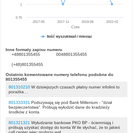
1
0.75
2017-05
2017-11
2019-06
2022-02
Czas
Ilość wyszukiwań / miesiąc
Inne formaty zapisu numeru
+48801355455
0048801355455
(+48)801355455
Ostatnio komentowane numery telefonu podobne do
801355455
801310210
W dzisiejszych czasach płatny numer infolinii to
porażka…
801333331
Podszywają się pod Bank Millenium - "dział
bezpieczeństwa". Próbują wyłudzić dane do kradzieży
środków z konta.
801321321
Wyłudzanie bankowe PKO BP - ściemniają i
próbują uzyskać dostęp do konta W tle słychać, że to jakieś
call center więc grubszy wał