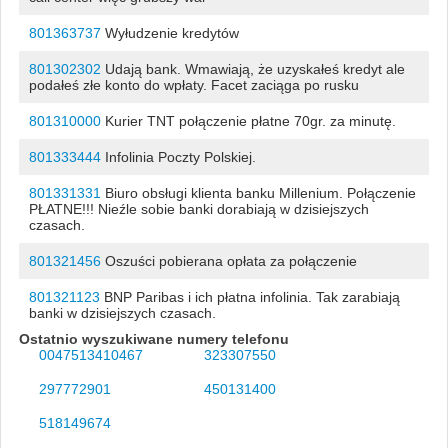
801363737
Wyłudzenie kredytów
801302302
Udają bank. Wmawiają, że uzyskałeś kredyt ale
podałeś złe konto do wpłaty. Facet zaciąga po rusku
801310000
Kurier TNT połączenie płatne 70gr. za minutę.
801333444
Infolinia Poczty Polskiej.
801331331
Biuro obsługi klienta banku Millenium. Połączenie
PŁATNE!!! Nieźle sobie banki dorabiają w dzisiejszych
czasach.
801321456
Oszuści pobierana opłata za połączenie
801321123
BNP Paribas i ich płatna infolinia. Tak zarabiają
banki w dzisiejszych czasach.
Ostatnio wyszukiwane numery telefonu
0047513410467
323307550
297772901
450131400
518149674