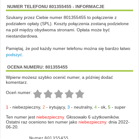
NUMER TELEFONU 801355455 - INFORMACJE
Szukany przez Ciebie numer 801355455 to połączenie z
podziałem opłaty (SPL). Koszty połączenia zostaną podzielone
na pół między obydwoma stronami. Opłata może być
niestandardowa.
Pamiętaj, że pod każdy numer telefonu można się bardzo łatwo
podszyć
.
OCENA NUMERU: 801355455
Wpierw możesz szybko ocenić numer, a później dodać
komentarz.
Oceń numer:
1
-
niebezpieczny
,
2
-
irytujący
,
3
-
neutralny
,
4
-
ok
,
5
-
super
Ten numer jest
niebezpieczny.
Głosowało 6 użytkowników.
Ostatni raz oceniono ten numer jako
niebezpieczny.
dnia 2022-
06-20.