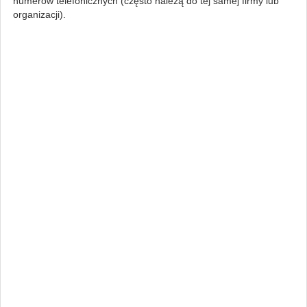
numerów telefonicznych (często należą do tej samej firmy lub
organizacji).