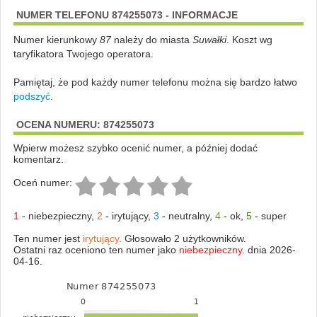
NUMER TELEFONU 874255073 - INFORMACJE
Numer kierunkowy
87
należy do miasta
Suwałki
. Koszt wg
taryfikatora Twojego operatora.
Pamiętaj, że pod każdy numer telefonu można się bardzo łatwo
podszyć
.
OCENA NUMERU: 874255073
Wpierw możesz szybko ocenić numer, a później dodać
komentarz.
Oceń numer:
1
-
niebezpieczny
,
2
-
irytujący
,
3
-
neutralny
,
4
-
ok
,
5
-
super
Ten numer jest
irytujący.
Głosowało 2 użytkowników.
Ostatni raz oceniono ten numer jako
niebezpieczny.
dnia 2026-
04-16.