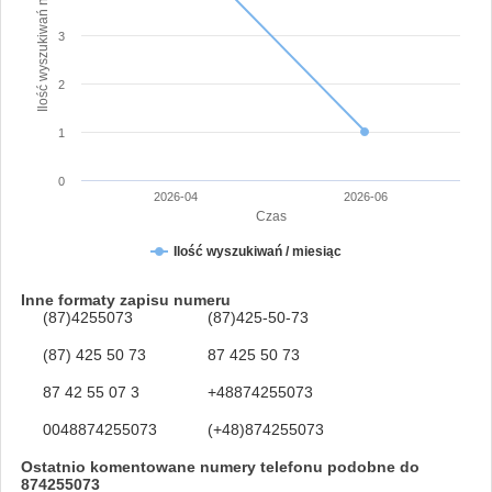
Ilość wyszukiwań numeru
3
2
1
0
2026-04
2026-06
Czas
Ilość wyszukiwań / miesiąc
Inne formaty zapisu numeru
(87)4255073
(87)425-50-73
(87) 425 50 73
87 425 50 73
87 42 55 07 3
+48874255073
0048874255073
(+48)874255073
Ostatnio komentowane numery telefonu podobne do
874255073