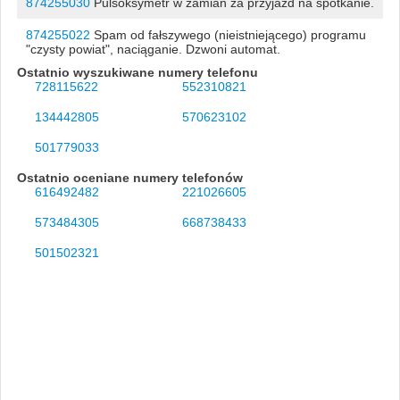
874255030
Pulsoksymetr w zamian za przyjazd na spotkanie.
874255022
Spam od fałszywego (nieistniejącego) programu
"czysty powiat", naciąganie. Dzwoni automat.
Ostatnio wyszukiwane numery telefonu
728115622
552310821
134442805
570623102
501779033
Ostatnio oceniane numery telefonów
616492482
221026605
573484305
668738433
501502321