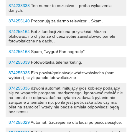
874233333
Ten numer to oszustwo – próba wyłudzenia
danych.
874255140
Proponują za darmo telewizor... Skam.
874255164
Bot z fundacji zielona przyszłość. Można
blokować, no chyba że chcesz sobie zainstalować panele
fotowoltaiczne na dachu.
874255168
Spam, "wygrał Pan nagrodę"
874255039
Fotowoltaika telemarketing.
874255035
Eko powiat/gmina/województwo/wiocha (sam
wybierz), czyli panele fotowoltaiczne.
874255036
dzwoni automat imitujący głos kobiecy podający
się za wsparcie programu medycznego. ignorować mówić nie
na temat nie odpowiadać na pytania zadawać pytanie nie
związane z tematem np. po ile jest pietruszka albo czy ma
bilet na samolot? wtedy nie bedzie umiała odpowiedzi będą
bez sensu.
874255029
Automat. Szczepienie dla ludzi po pięćdziesiątce.