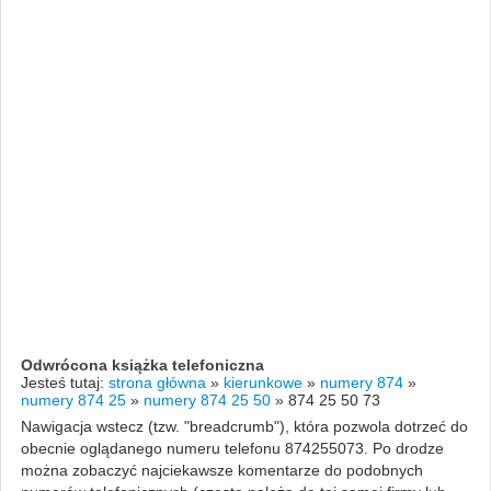
Odwrócona książka telefoniczna
Jesteś tutaj:
strona główna
»
kierunkowe
»
numery 874
»
numery 874 25
»
numery 874 25 50
»
874 25 50 73
Nawigacja wstecz (tzw. "breadcrumb"), która pozwola dotrzeć do
obecnie oglądanego numeru telefonu 874255073. Po drodze
można zobaczyć najciekawsze komentarze do podobnych