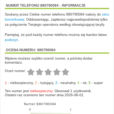
NUMER TELEFONU 880790084 - INFORMACJE
Szukany przez Ciebie numer telefonu 880790084 należy do
sieci
komórkowej
.
Oddzwaniając, zapłacisz najprawdopodobniej tylko
za połączenie Twojego operatora według obowiązującej taryfy.
Pamiętaj, że pod każdy numer telefonu można się bardzo łatwo
podszyć
.
OCENA NUMERU: 880790084
Wpierw możesz szybko ocenić numer, a później dodać
komentarz.
Oceń numer:
1
-
niebezpieczny
,
2
-
irytujący
,
3
-
neutralny
,
4
-
ok
,
5
-
super
Ten numer jest
niebezpieczny.
Głosował 1 użytkownik.
Ostatni raz oceniono ten numer dnia 2026-06-01.