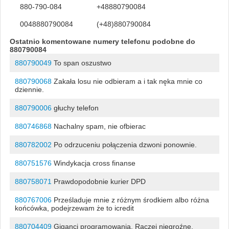
880-790-084
+48880790084
0048880790084
(+48)880790084
Ostatnio komentowane numery telefonu podobne do
880790084
880790049
To span oszustwo
880790068
Zakała losu nie odbieram a i tak nęka mnie co
dziennie.
880790006
głuchy telefon
880746868
Nachalny spam, nie ofbierac
880782002
Po odrzuceniu połączenia dzwoni ponownie.
880751576
Windykacja cross finanse
880758071
Prawdopodobnie kurier DPD
880767006
Prześladuje mnie z różnym środkiem albo różna
końcówka, podejrzewam że to icredit
880704409
Giganci programowania. Raczej niegroźne,