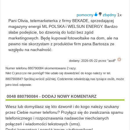
1x
Pani Olivia, telemarketerka z firmy BEKADE, sprzedającej
magazyny energii ML POLSKA i WELSUN ENERGY. Bardzo
słabe podejście, bo dzwonią do ludzi bez zgód
marketingowych. Będę kupował fotowoltaike na dom, ale na
pewno nie skorzystam z produktów firm pana Bartosza ze
względu na nachalność.
dodany: 2026-05-22 przez "asdf"
Numer telefonu 880790084 skomentowano 2 razy.
Nikt Ci jeszcze nie pomógł? Nie udało się dowiedzieć do kogo należy nr tel.
880790084? Spróbuj wrócić później. Codziennie odwiedzają nas tysiące osób, może
jutro ktoś odpowie.
0048 880790084 - DODAJ NOWY KOMENTARZ
Wiesz lub domyślasz się kto dzwonił i do kogo należy szukany
przez Ciebie numer telefonu? Przyłącz się do zwalczania spamu
telefonicznego i rozpoznawania nadawców niechcianych
połączeń i wiadomości tekstowych (sms).
Dodaj komentarz i pomóż innym użytkownikom!