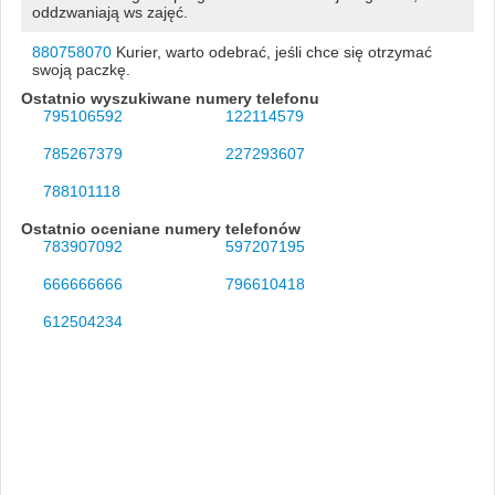
oddzwaniają ws zajęć.
880758070
Kurier, warto odebrać, jeśli chce się otrzymać
swoją paczkę.
Ostatnio wyszukiwane numery telefonu
795106592
122114579
785267379
227293607
788101118
Ostatnio oceniane numery telefonów
783907092
597207195
666666666
796610418
612504234