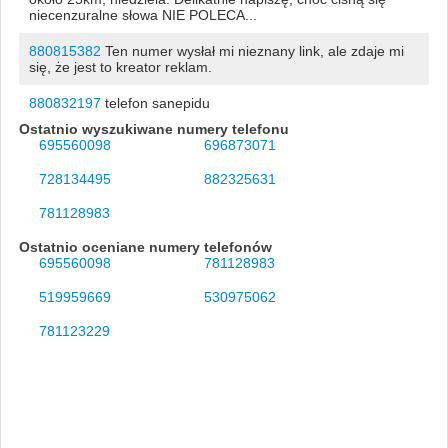
niecenzuralne słowa NIE POLECA...
880815382
Ten numer wysłał mi nieznany link, ale zdaje mi
się, że jest to kreator reklam.
880832197
telefon sanepidu
Ostatnio wyszukiwane numery telefonu
695560098
696873071
728134495
882325631
781128983
Ostatnio oceniane numery telefonów
695560098
781128983
519959669
530975062
781123229