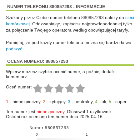
NUMER TELEFONU 880857293 - INFORMACJE
Szukany przez Ciebie numer telefonu 880857293 należy do
sieci
komórkowej
.
Oddzwaniając, zapłacisz najprawdopodobniej tylko
za połączenie Twojego operatora według obowiązującej taryfy.
Pamiętaj, że pod każdy numer telefonu można się bardzo łatwo
podszyć
.
OCENA NUMERU: 880857293
Wpierw możesz szybko ocenić numer, a później dodać
komentarz.
Oceń numer:
1
-
niebezpieczny
,
2
-
irytujący
,
3
-
neutralny
,
4
-
ok
,
5
-
super
Ten numer jest
niebezpieczny.
Głosował 1 użytkownik.
Ostatni raz oceniono ten numer dnia 2025-04-16.