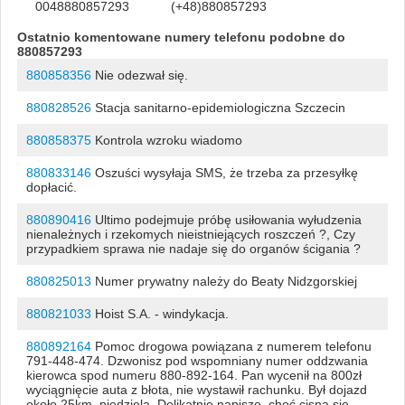
0048880857293
(+48)880857293
Ostatnio komentowane numery telefonu podobne do
880857293
880858356
Nie odezwał się.
880828526
Stacja sanitarno-epidemiologiczna Szczecin
880858375
Kontrola wzroku wiadomo
880833146
Oszuści wysyłaja SMS, że trzeba za przesyłkę
dopłacić.
880890416
Ultimo podejmuje próbę usiłowania wyłudzenia
nienależnych i rzekomych nieistniejących roszczeń ?, Czy
przypadkiem sprawa nie nadaje się do organów ścigania ?
880825013
Numer prywatny należy do Beaty Nidzgorskiej
880821033
Hoist S.A. - windykacja.
880892164
Pomoc drogowa powiązana z numerem telefonu
791-448-474. Dzwonisz pod wspomniany numer oddzwania
kierowca spod numeru 880-892-164. Pan wycenił na 800zł
wyciągnięcie auta z błota, nie wystawił rachunku. Był dojazd
około 25km, niedziela. Delikatnie napiszę, choć cisną się