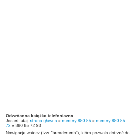
Odwrócona książka telefoniczna
Jesteś tutaj:
strona główna
»
numery 880 85
»
numery 880 85
72
»
880 85 72 93
Nawigacja wstecz (tzw. "breadcrumb"), która pozwola dotrzeć do