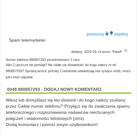
Spam telemarketer
dodany: 2025-04-14 przez "Kamil"
Numer telefonu 880857293 skomentowano 2 razy.
Nikt Ci jeszcze nie pomógł? Nie udało się dowiedzieć do kogo należy nr tel.
880857293? Spróbuj wrócić później. Codziennie odwiedzają nas tysiące osób, może
jutro ktoś odpowie.
0048 880857293 - DODAJ NOWY KOMENTARZ
Wiesz lub domyślasz się kto dzwonił i do kogo należy szukany
przez Ciebie numer telefonu? Przyłącz się do zwalczania spamu
telefonicznego i rozpoznawania nadawców niechcianych
połączeń i wiadomości tekstowych (sms).
Dodaj komentarz i pomóż innym użytkownikom!