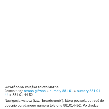
Odwrócona książka telefoniczna
Jesteś tutaj:
strona główna
»
numery 881 01
»
numery 881 01
44
»
881 01 44 52
Nawigacja wstecz (tzw. "breadcrumb"), która pozwola dotrzeć do
obecnie oglądanego numeru telefonu 881014452. Po drodze