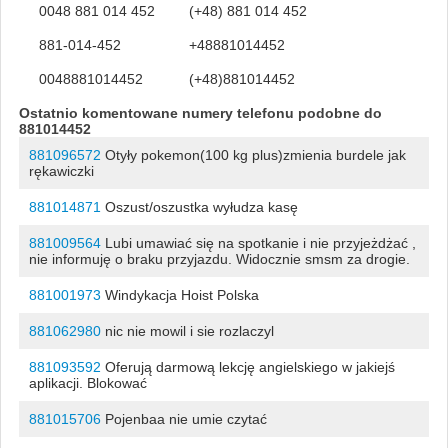
0048 881 014 452
(+48) 881 014 452
881-014-452
+48881014452
0048881014452
(+48)881014452
Ostatnio komentowane numery telefonu podobne do
881014452
881096572
Otyły pokemon(100 kg plus)zmienia burdele jak
rękawiczki
881014871
Oszust/oszustka wyłudza kasę
881009564
Lubi umawiać się na spotkanie i nie przyjeżdżać ,
nie informuję o braku przyjazdu. Widocznie smsm za drogie.
881001973
Windykacja Hoist Polska
881062980
nic nie mowil i sie rozlaczyl
881093592
Oferują darmową lekcję angielskiego w jakiejś
aplikacji. Blokować
881015706
Pojenbaa nie umie czytać