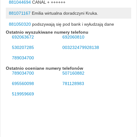
881044694
CANAL + ++++++
881071167
Emilia wirtualna doradczyni Kruka.
881050320
podszywają się pod bank i wyłudzają dane
Ostatnio wyszukiwane numery telefonu
692063672
692060810
530207285
003232479928138
789034700
Ostatnio oceniane numery telefonów
789034700
507160882
695560098
781128983
519959669