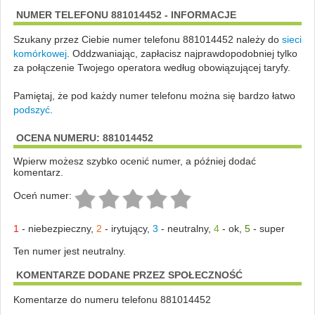
NUMER TELEFONU 881014452 - INFORMACJE
Szukany przez Ciebie numer telefonu 881014452 należy do
sieci
komórkowej
.
Oddzwaniając, zapłacisz najprawdopodobniej tylko
za połączenie Twojego operatora według obowiązującej taryfy.
Pamiętaj, że pod każdy numer telefonu można się bardzo łatwo
podszyć
.
OCENA NUMERU: 881014452
Wpierw możesz szybko ocenić numer, a później dodać
komentarz.
Oceń numer:
1
-
niebezpieczny
,
2
-
irytujący
,
3
-
neutralny
,
4
-
ok
,
5
-
super
Ten numer jest neutralny.
KOMENTARZE DODANE PRZEZ SPOŁECZNOŚĆ
Komentarze do numeru telefonu 881014452