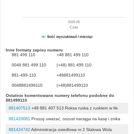
2025-05
Czas
Ilość wyszukiwań / miesiąc
Inne formaty zapisu numeru
881 499 110
+48 881 499 110
0048 881 499 110
(+48) 881 499 110
881-499-110
+48881499110
0048881499110
(+48)881499110
Ostatnio komentowane numery telefonu podobne do
881499110
881407513
+48 881 407 513 Roksa ruska z ruskiem w tle
881420081
Proszę uważać, oszust naciąga na kasę i znika
881424742
Administracja osiedlowa nr.2 Stalowa Wola