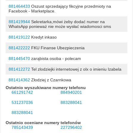
881464433
Oszust sprzedający fikcyjne przedmioty na
Facebook - Marketplace.
881419944
Sekretarka,mówi żeby dodać numer na
WhatsApp ponieważ nie może wysłać wiadomosci sms
881419122
Kredyt inkaso
881422222
FKU Finanse Ubezpieczenia
881445470
zarąbista osoba - polecam
881412272
Tel zlodziejki internetowej z olx o imieniu Izabela
881414362
Złodziej z Czarnkowa
Ostatnio wyszukiwane numery telefonu
661291742
884940201
531237036
883288041
883288041
Ostatnio oceniane numery telefonów
785143439
227296402