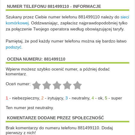
NUMER TELEFONU 881499110 - INFORMACJE
Szukany przez Ciebie numer telefonu 881499110 należy do
sieci
komórkowej
.
Oddzwaniając, zapłacisz najprawdopodobniej tylko
za połączenie Twojego operatora według obowiązującej taryfy.
Pamiętaj, że pod każdy numer telefonu można się bardzo łatwo
podszyć
.
OCENA NUMERU: 881499110
Wpierw możesz szybko ocenić numer, a później dodać
komentarz.
Oceń numer:
1
-
niebezpieczny
,
2
-
irytujący
,
3
-
neutralny
,
4
-
ok
,
5
-
super
Ten numer jest neutralny.
KOMENTARZE DODANE PRZEZ SPOŁECZNOŚĆ
Brak komentarzy do numeru telefonu 881499110. Dodaj
pierwszy z nich!