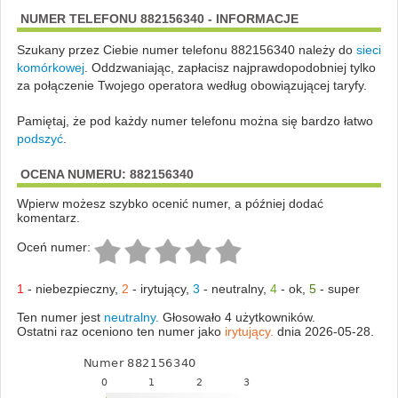
NUMER TELEFONU 882156340 - INFORMACJE
Szukany przez Ciebie numer telefonu 882156340 należy do
sieci
komórkowej
.
Oddzwaniając, zapłacisz najprawdopodobniej tylko
za połączenie Twojego operatora według obowiązującej taryfy.
Pamiętaj, że pod każdy numer telefonu można się bardzo łatwo
podszyć
.
OCENA NUMERU: 882156340
Wpierw możesz szybko ocenić numer, a później dodać
komentarz.
Oceń numer:
1
-
niebezpieczny
,
2
-
irytujący
,
3
-
neutralny
,
4
-
ok
,
5
-
super
Ten numer jest
neutralny.
Głosowało 4 użytkowników.
Ostatni raz oceniono ten numer jako
irytujący.
dnia 2026-05-28.