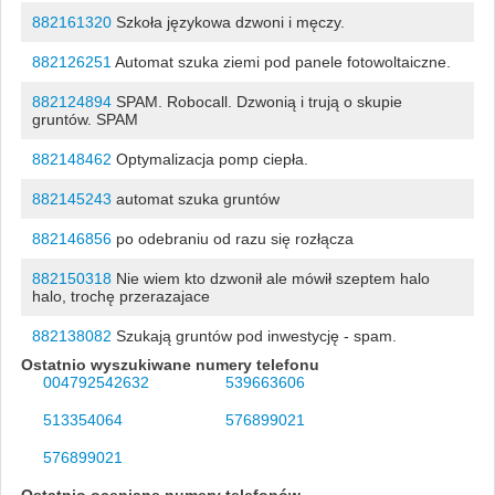
882161320
Szkoła językowa dzwoni i męczy.
882126251
Automat szuka ziemi pod panele fotowoltaiczne.
882124894
SPAM. Robocall. Dzwonią i trują o skupie
gruntów. SPAM
882148462
Optymalizacja pomp ciepła.
882145243
automat szuka gruntów
882146856
po odebraniu od razu się rozłącza
882150318
Nie wiem kto dzwonił ale mówił szeptem halo
halo, trochę przerazajace
882138082
Szukają gruntów pod inwestycję - spam.
Ostatnio wyszukiwane numery telefonu
004792542632
539663606
513354064
576899021
576899021
Ostatnio oceniane numery telefonów