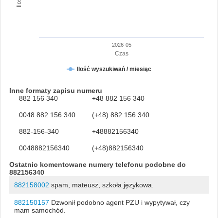
2026-05
Czas
Ilość wyszukiwań / miesiąc
Inne formaty zapisu numeru
882 156 340
+48 882 156 340
0048 882 156 340
(+48) 882 156 340
882-156-340
+48882156340
0048882156340
(+48)882156340
Ostatnio komentowane numery telefonu podobne do
882156340
882158002
spam, mateusz, szkoła językowa.
882150157
Dzwonił podobno agent PZU i wypytywał, czy
mam samochód.