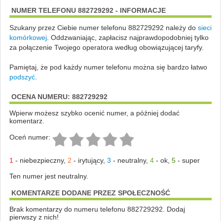
NUMER TELEFONU 882729292 - INFORMACJE
Szukany przez Ciebie numer telefonu 882729292 należy do
sieci
komórkowej
.
Oddzwaniając, zapłacisz najprawdopodobniej tylko
za połączenie Twojego operatora według obowiązującej taryfy.
Pamiętaj, że pod każdy numer telefonu można się bardzo łatwo
podszyć
.
OCENA NUMERU: 882729292
Wpierw możesz szybko ocenić numer, a później dodać
komentarz.
Oceń numer:
1
-
niebezpieczny
,
2
-
irytujący
,
3
-
neutralny
,
4
-
ok
,
5
-
super
Ten numer jest neutralny.
KOMENTARZE DODANE PRZEZ SPOŁECZNOŚĆ
Brak komentarzy do numeru telefonu 882729292. Dodaj
pierwszy z nich!