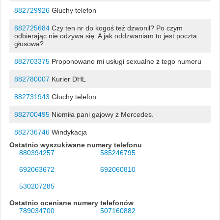
882729926
Gluchy telefon
882725684
Czy ten nr do kogoś też dzwonił? Po czym
odbierając nie odzywa się. A jak oddzwaniam to jest poczta
głosowa?
882703375
Proponowano mi usługi sexualne z tego numeru
882780007
Kurier DHL
882731943
Głuchy telefon
882700495
Niemiła pani gajowy z Mercedes.
882736746
Windykacja
Ostatnio wyszukiwane numery telefonu
880394257
585246795
692063672
692060810
530207285
Ostatnio oceniane numery telefonów
789034700
507160882