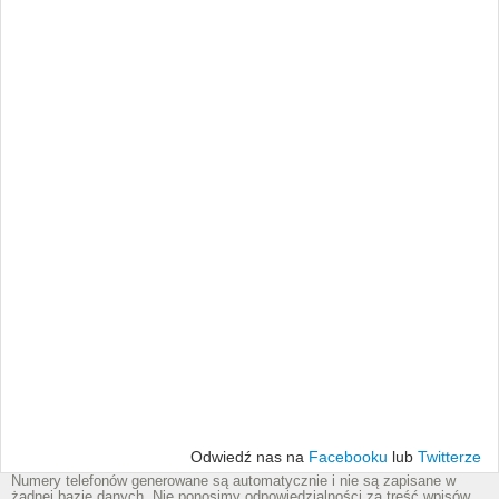
Odwiedź nas na
Facebooku
lub
Twitterze
Numery telefonów generowane są automatycznie i nie są zapisane w
żadnej bazie danych. Nie ponosimy odpowiedzialności za treść wpisów