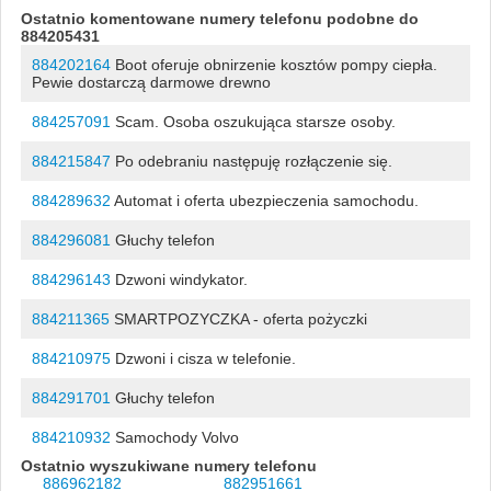
Ostatnio komentowane numery telefonu podobne do
884205431
884202164
Boot oferuje obnirzenie kosztów pompy ciepła.
Pewie dostarczą darmowe drewno
884257091
Scam. Osoba oszukująca starsze osoby.
884215847
Po odebraniu następuję rozłączenie się.
884289632
Automat i oferta ubezpieczenia samochodu.
884296081
Głuchy telefon
884296143
Dzwoni windykator.
884211365
SMARTPOZYCZKA - oferta pożyczki
884210975
Dzwoni i cisza w telefonie.
884291701
Głuchy telefon
884210932
Samochody Volvo
Ostatnio wyszukiwane numery telefonu
886962182
882951661