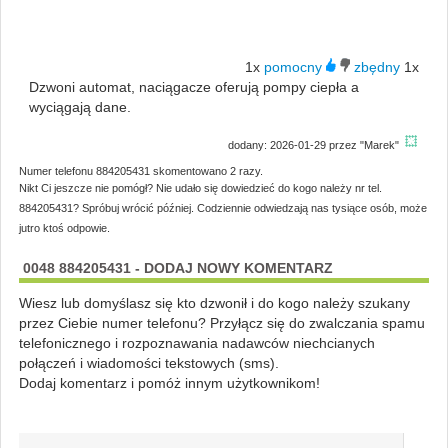
1x
1x
Dzwoni automat, naciągacze oferują pompy ciepła a
wyciągają dane.
dodany: 2026-01-29 przez "Marek"
Numer telefonu 884205431 skomentowano 2 razy.
Nikt Ci jeszcze nie pomógł? Nie udało się dowiedzieć do kogo należy nr tel.
884205431? Spróbuj wrócić później. Codziennie odwiedzają nas tysiące osób, może
jutro ktoś odpowie.
0048 884205431 - DODAJ NOWY KOMENTARZ
Wiesz lub domyślasz się kto dzwonił i do kogo należy szukany
przez Ciebie numer telefonu? Przyłącz się do zwalczania spamu
telefonicznego i rozpoznawania nadawców niechcianych
połączeń i wiadomości tekstowych (sms).
Dodaj komentarz i pomóż innym użytkownikom!