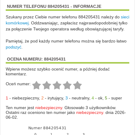
NUMER TELEFONU 884205431 - INFORMACJE
Szukany przez Ciebie numer telefonu 884205431 należy do
sieci
komórkowej
.
Oddzwaniając, zapłacisz najprawdopodobniej tylko
za połączenie Twojego operatora według obowiązującej taryfy.
Pamiętaj, że pod każdy numer telefonu można się bardzo łatwo
podszyć
.
OCENA NUMERU: 884205431
Wpierw możesz szybko ocenić numer, a później dodać
komentarz.
Oceń numer:
1
-
niebezpieczny
,
2
-
irytujący
,
3
-
neutralny
,
4
-
ok
,
5
-
super
Ten numer jest
niebezpieczny.
Głosowało 3 użytkowników.
Ostatni raz oceniono ten numer jako
niebezpieczny.
dnia 2026-
06-02.