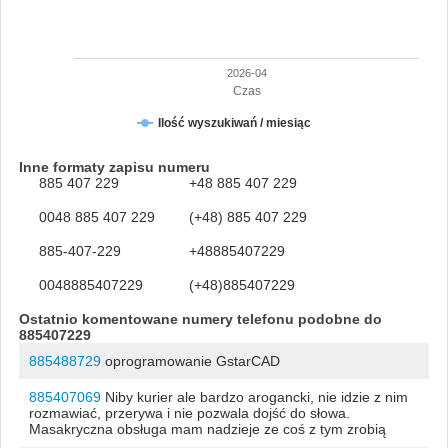
2026-04
Czas
Ilość wyszukiwań / miesiąc
Inne formaty zapisu numeru
885 407 229
+48 885 407 229
0048 885 407 229
(+48) 885 407 229
885-407-229
+48885407229
0048885407229
(+48)885407229
Ostatnio komentowane numery telefonu podobne do
885407229
885488729
oprogramowanie GstarCAD
885407069
Niby kurier ale bardzo arogancki, nie idzie z nim
rozmawiać, przerywa i nie pozwala dojść do słowa.
Masakryczna obsługa mam nadzieje ze coś z tym zrobią