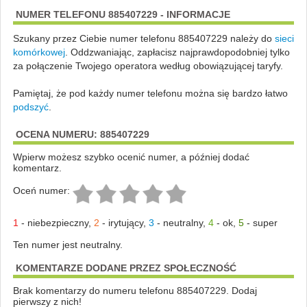
NUMER TELEFONU 885407229 - INFORMACJE
Szukany przez Ciebie numer telefonu 885407229 należy do
sieci
komórkowej
.
Oddzwaniając, zapłacisz najprawdopodobniej tylko
za połączenie Twojego operatora według obowiązującej taryfy.
Pamiętaj, że pod każdy numer telefonu można się bardzo łatwo
podszyć
.
OCENA NUMERU: 885407229
Wpierw możesz szybko ocenić numer, a później dodać
komentarz.
Oceń numer:
1
-
niebezpieczny
,
2
-
irytujący
,
3
-
neutralny
,
4
-
ok
,
5
-
super
Ten numer jest neutralny.
KOMENTARZE DODANE PRZEZ SPOŁECZNOŚĆ
Brak komentarzy do numeru telefonu 885407229. Dodaj
pierwszy z nich!