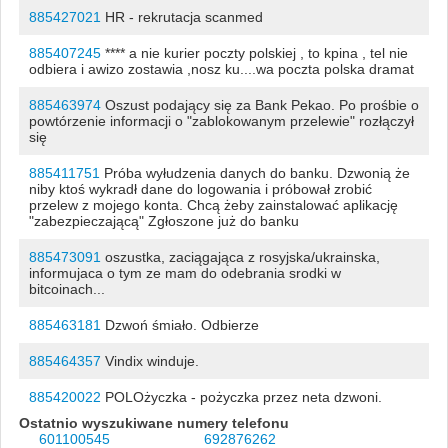
885427021
HR - rekrutacja scanmed
885407245
**** a nie kurier poczty polskiej , to kpina , tel nie
odbiera i awizo zostawia ,nosz ku....wa poczta polska dramat
885463974
Oszust podający się za Bank Pekao. Po prośbie o
powtórzenie informacji o "zablokowanym przelewie" rozłączył
się
885411751
Próba wyłudzenia danych do banku. Dzwonią że
niby ktoś wykradł dane do logowania i próbował zrobić
przelew z mojego konta. Chcą żeby zainstalować aplikację
"zabezpieczającą" Zgłoszone już do banku
885473091
oszustka, zaciągająca z rosyjska/ukrainska,
informujaca o tym ze mam do odebrania srodki w
bitcoinach...
885463181
Dzwoń śmiało. Odbierze
885464357
Vindix winduje.
885420022
POLOżyczka - pożyczka przez neta dzwoni.
Ostatnio wyszukiwane numery telefonu
601100545
692876262