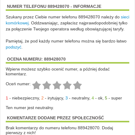
NUMER TELEFONU 889428070 - INFORMACJE
Szukany przez Ciebie numer telefonu 889428070 należy do
sieci
komórkowej
.
Oddzwaniając, zapłacisz najprawdopodobniej tylko
za połączenie Twojego operatora według obowiązującej taryfy.
Pamiętaj, że pod każdy numer telefonu można się bardzo łatwo
podszyć
.
OCENA NUMERU: 889428070
Wpierw możesz szybko ocenić numer, a później dodać
komentarz.
Oceń numer:
1
-
niebezpieczny
,
2
-
irytujący
,
3
-
neutralny
,
4
-
ok
,
5
-
super
Ten numer jest neutralny.
KOMENTARZE DODANE PRZEZ SPOŁECZNOŚĆ
Brak komentarzy do numeru telefonu 889428070. Dodaj
pierwszy z nich!