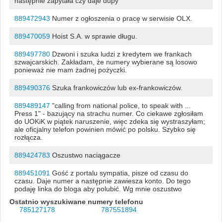
następnie zapytała czy daje dupy
889472943
Numer z ogłoszenia o pracę w serwisie OLX.
889470059
Hoist S.A. w sprawie długu.
889497780
Dzwoni i szuka ludzi z kredytem we frankach
szwajcarskich. Zakładam, że numery wybierane są losowo
ponieważ nie mam żadnej pożyczki.
889490376
Szuka frankowiczów lub ex-frankowiczów.
889489147
"calling from national police, to speak with ...
Press 1" - bazujący na strachu numer. Co ciekawe zgłosiłam
do UOKiK w piątek naruszenie, więc zdeka się wystraszyłam;
ale oficjalny telefon powinien mówić po polsku. Szybko się
rozłącza.
889424783
Oszustwo naciągacze
889451091
Gość z portalu sympatia, pisze od czasu do
czasu. Daje numer a następnie zawiesza konto. Do tego
podaję linka do bloga aby polubić. Wg mnie oszustwo
Ostatnio wyszukiwane numery telefonu
785127178
787551894