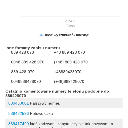
2023-10
Czas
Ilość wyszukiwań / miesiąc
Inne formaty zapisu numeru
889 428 070
+48 889 428 070
0048 889 428 070
(+48) 889 428 070
889-428-070
+48889428070
0048889428070
(+48)889428070
Ostatnio komentowane numery telefonu podobne do
889428070
889450001
Fałszywy numer.
889432596
Fotowoltaika
889417499
ktoś zadzwonił zapytał czy sie tak nazywam, a