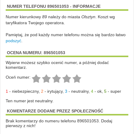
NUMER TELEFONU 896501053 - INFORMACJE
Numer kierunkowy
89
należy do miasta
Olsztyn
. Koszt wg
taryfikatora Twojego operatora.
Pamiętaj, że pod każdy numer telefonu można się bardzo łatwo
podszyć
.
OCENA NUMERU: 896501053
Wpierw możesz szybko ocenić numer, a później dodać
komentarz.
Oceń numer:
1
-
niebezpieczny
,
2
-
irytujący
,
3
-
neutralny
,
4
-
ok
,
5
-
super
Ten numer jest neutralny.
KOMENTARZE DODANE PRZEZ SPOŁECZNOŚĆ
Brak komentarzy do numeru telefonu 896501053. Dodaj
pierwszy z nich!