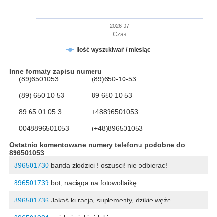
2026-07
Czas
Ilość wyszukiwań / miesiąc
Inne formaty zapisu numeru
(89)6501053
(89)650-10-53
(89) 650 10 53
89 650 10 53
89 65 01 05 3
+48896501053
0048896501053
(+48)896501053
Ostatnio komentowane numery telefonu podobne do
896501053
896501730
banda złodziei ! oszusci! nie odbierac!
896501739
bot, naciąga na fotowoltaikę
896501736
Jakaś kuracja, suplementy, dzikie węże