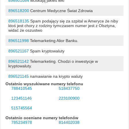
896501084
wciskają jakieś leki
896518200
Centrum Medyczne Świat Zdrowia
896518135
Spam podający się za szpital w Ameryce że niby
ktoś jest chory z rodziny tymczasem numer jest z Olsztyna,
widać że oszustwo
896511998
Telemarketing Alior Banku.
896521167
Spam kryptowaluty
896521142
Telemarketing. Chodzi o inwestycje w
kryptowaluty.
896521145
namawianie na krypto waluty
Ostatnio wyszukiwane numery telefonu
788410545
518437750
123451146
223100900
515745564
Ostatnio oceniane numery telefonów
785234978
814402038