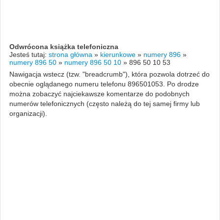
Odwrócona książka telefoniczna
Jesteś tutaj:
strona główna
»
kierunkowe
»
numery 896
»
numery 896 50
»
numery 896 50 10
»
896 50 10 53
Nawigacja wstecz (tzw. "breadcrumb"), która pozwola dotrzeć do
obecnie oglądanego numeru telefonu 896501053. Po drodze
można zobaczyć najciekawsze komentarze do podobnych
numerów telefonicznych (często należą do tej samej firmy lub
organizacji).