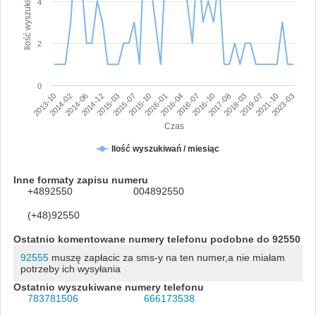
Ilość wyszukiwań numeru
4
2
0
2013-10
2014-02
2014-06
2014-12
2015-03
2015-07
2015-10
2016-01
2016-04
2016-07
2016-10
2017-08
2018-03
2019-07
2021-10
2023-03
Czas
Ilość wyszukiwań / miesiąc
Inne formaty zapisu numeru
+4892550
004892550
(+48)92550
Ostatnio komentowane numery telefonu podobne do 92550
92555
muszę zapłacic za sms-y na ten numer,a nie miałam
potrzeby ich wysyłania
Ostatnio wyszukiwane numery telefonu
783781506
666173538