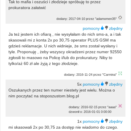
Tak to mafia i oszuści i złodzieje spróbuję to przez
prokuratora załatwić
dodany: 2017-04-10 przez "adamomen35"
Ja też jestem ich ofiarą , nie wysyłałam do nich sms-a, a i tak
skasowali mi z konta 2x po 30,75 operator PLUS GSM ma
gdzieś reklamacje. U nich widnieje, że sms został wysłany i
tyle. Proponuję , żeby wszyscy okradzeni przez numer 92550
zgłosili to masowo na Policę i/lub do prokuratury. Niby to
tylko/aż 60 zł ale żyją z tego złodzieje.
dodany: 2016-11-24 przez "Carmina"
5x
Oszukanych przez ten numer niestety jest wielu. Można o
nim poczytać na stoposzustom.blog.pl
dodany: 2016-02-15 przez "aaaa"
dzwonił o: 2016-01-01 0:00:00
1x
mi skasowali 2x po 30,75 za dostęp nie wiadomo do czego.