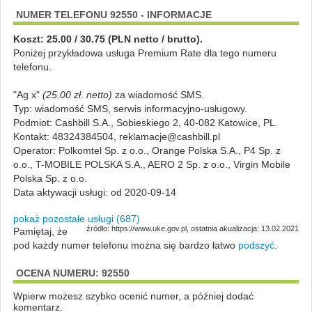
NUMER TELEFONU 92550 - INFORMACJE
Koszt: 25.00 / 30.75 (PLN netto / brutto).
Poniżej przykładowa usługa Premium Rate dla tego numeru
telefonu.
"Ag x"
(25.00 zł. netto)
za
wiadomość SMS
.
Typ:
wiadomość SMS
,
serwis informacyjno-usługowy
.
Podmiot:
Cashbill S.A., Sobieskiego 2, 40-082 Katowice, PL.
Kontakt: 48324384504, reklamacje@cashbill.pl
Operator:
Polkomtel Sp. z o.o., Orange Polska S.A., P4 Sp. z
o.o., T-MOBILE POLSKA S.A., AERO 2 Sp. z o.o., Virgin Mobile
Polska Sp. z o.o.
Data aktywacji usługi:
od 2020-09-14
pokaż pozostałe usługi (687)
źródło: https://www.uke.gov.pl, ostatnia akualizacja: 13.02.2021
Pamiętaj, że
pod każdy numer telefonu można się bardzo łatwo
podszyć
.
OCENA NUMERU: 92550
Wpierw możesz szybko ocenić numer, a później dodać
komentarz.