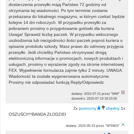
dostarczenia przesyłki mają Państwo 72 godziny od
otrzymania tej wiadomości. Po tym terminie zostanie
przekazana do lokalnego magazynu, w którym czekać będzie
kolejne 14 dni roboczych. W przypadku przesyłki za
pobraniem prosimy o przygotowanie gotówki dla kuriera
Uwaga! Sprawdź liczbę paczek. W przypadku widocznego
uszkodzenia lub niezgodności ilości paczek poproś kuriera o
spisanie protokołu szkody. Masz prawo do odmowy przyjęcia
przesyłki. Jeśli chcieliby Państwo otrzymywać drogą
elektroniczną informacje o promocjach, nowych produktach i
usługach, prosimy o wyrażenie zgody na stronie internetowej
FEX. Wypełnienie formularza zajmie tylko 2 minuty. UWAGA:
Wiadomość ta została wygenerowana automatycznie.
Prosimy nie odpowiadać funkcją Reply/Odpowiedz
dodany: 2015-07-21 przez "WW"
dzwonił o: 2015-07-19 18:23:00
2x
1x
OSZUŚCI!!!!BANDA ZŁODZIEI
dodany: 2015-05-23 przez "SFINKS"