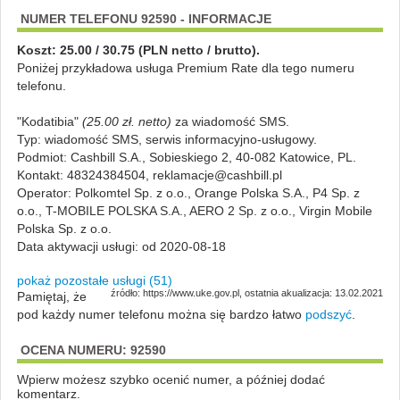
NUMER TELEFONU 92590 - INFORMACJE
Koszt: 25.00 / 30.75 (PLN netto / brutto).
Poniżej przykładowa usługa Premium Rate dla tego numeru
telefonu.
"Kodatibia"
(25.00 zł. netto)
za
wiadomość SMS
.
Typ:
wiadomość SMS
,
serwis informacyjno-usługowy
.
Podmiot:
Cashbill S.A., Sobieskiego 2, 40-082 Katowice, PL.
Kontakt: 48324384504, reklamacje@cashbill.pl
Operator:
Polkomtel Sp. z o.o., Orange Polska S.A., P4 Sp. z
o.o., T-MOBILE POLSKA S.A., AERO 2 Sp. z o.o., Virgin Mobile
Polska Sp. z o.o.
Data aktywacji usługi:
od 2020-08-18
pokaż pozostałe usługi (51)
źródło: https://www.uke.gov.pl, ostatnia akualizacja: 13.02.2021
Pamiętaj, że
pod każdy numer telefonu można się bardzo łatwo
podszyć
.
OCENA NUMERU: 92590
Wpierw możesz szybko ocenić numer, a później dodać
komentarz.