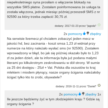
niepełnoletniego syna prosiłam o włączenie blokady na
wszystkie SMS płatne. Zostałam poinformowana że usługa ta
została włączona, jednak miesiąc później przeszedł SMS z nr
92590 za który trzeba zapłacić 30,75 zł.
dodany: 2017-01-23 przez "jagoda"
2x
Na serwisie livemecz.pl chciałem zobaczyć jeden mecz w
jakości hd, bez zacinania - koszt smsa 1,23 zł widniał przy
numerze na który należało wysłać sms (nr 92590). Zostałem
wprowadzony w błąd, bo jak się później okazało było to 1,23
zł za jeden dzień, ale ta informacja była już podana małymi
literami po kilkukrotnym zeskrolowaniu w dół strony. W sumie
za 25 dni dostępu - 25zł + Vat. Polska dla oszustów to kraj
mlekiem i miodem płynący, nasze organy ścigania należałoby
ścigać tylko kto to zrobi, obywatele?
dodany: 2016-11-11 przez "Daniel"
2x
1x
Ile jeszcze będziemy żyć w tym złodziejskim kraju ? Gdzie są
organy ścigania ?