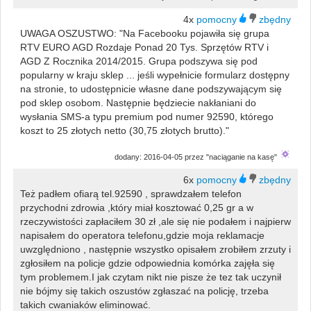
4x
UWAGA OSZUSTWO: "Na Facebooku pojawiła się grupa
RTV EURO AGD Rozdaje Ponad 20 Tys. Sprzętów RTV i
AGD Z Rocznika 2014/2015. Grupa podszywa się pod
popularny w kraju sklep ... jeśli wypełnicie formularz dostępny
na stronie, to udostępnicie własne dane podszywającym się
pod sklep osobom. Następnie będziecie nakłaniani do
wysłania SMS-a typu premium pod numer 92590, którego
koszt to 25 złotych netto (30,75 złotych brutto)."
dodany: 2016-04-05 przez "naciąganie na kasę"
6x
Też padłem ofiarą tel.92590 , sprawdzałem telefon
przychodni zdrowia ,który miał kosztować 0,25 gr a w
rzeczywistości zapłaciłem 30 zł ,ale się nie podałem i najpierw
napisałem do operatora telefonu,gdzie moja reklamacje
uwzględniono , następnie wszystko opisałem zrobiłem zrzuty i
zgłosiłem na policje gdzie odpowiednia komórka zajęła się
tym problemem.I jak czytam nikt nie pisze że tez tak uczynił
nie bójmy się takich oszustów zgłaszać na policję, trzeba
takich cwaniaków eliminować.