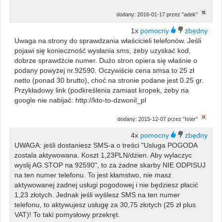
dodany: 2016-01-17 przez "adek"
1x
Uwaga na strony do sprawdzania właścicieli telefonów. Jeśli
pojawi się konieczność wysłania sms, żeby uzyskać kod,
dobrze sprawdźcie numer. Dużo stron opiera się właśnie o
podany powyżej nr.92590. Oczywiście cena smsa to 25 zł
netto (ponad 30 brutto), choć na stronie podane jest 0.25 gr.
Przykładowy link (podkreślenia zamiast kropek, żeby na
google nie nabijać: http://kto-to-dzwonil_pl
dodany: 2015-12-07 przez "Ister"
4x
UWAGA: jeśli dostaniesz SMS-a o treści "Usluga POGODA
zostala aktywowana. Koszt 1,23PLN/dzien. Aby wylaczyc
wyslij AG.STOP na 92590", to za żadne skarby NIE ODPISUJ
na ten numer telefonu. To jest kłamstwo, nie masz
aktywowanej żadnej usługi pogodowej i nie będziesz płacić
1,23 złotych. Jednak jeśli wyślesz SMS na ten numer
telefonu, to aktywujesz usługę za 30,75 złotych (25 zł plus
VAT)! To taki pomysłowy przekręt.