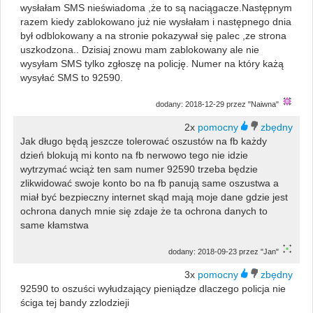
wysłałam SMS nieświadoma ,że to są naciągacze.Następnym
razem kiedy zablokowano już nie wysłałam i następnego dnia
był odblokowany a na stronie pokazywał się palec ,ze strona
uszkodzona.. Dzisiaj znowu mam zablokowany ale nie
wysyłam SMS tylko zgłoszę na policję. Numer na który każą
wysyłać SMS to 92590.
dodany: 2018-12-29 przez "Naiwna"
2x
Jak długo będą jeszcze tolerować oszustów na fb każdy
dzień blokują mi konto na fb nerwowo tego nie idzie
wytrzymać wciąż ten sam numer 92590 trzeba będzie
zlikwidować swoje konto bo na fb panują same oszustwa a
miał być bezpieczny internet skąd mają moje dane gdzie jest
ochrona danych mnie się zdaje że ta ochrona danych to
same kłamstwa
dodany: 2018-09-23 przez "Jan"
3x
92590 to oszuści wyłudzający pieniądze dlaczego policja nie
ściga tej bandy zzlodzieji