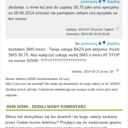
złodzieje. u mnie też jest do zapłaty 30,75 jako sms specjalny
za 29.06.2014 chociaż nie pamiętam zebym coś wysyłała na
ten numer
dodany: 2014-07-28 przez "patka"
dzwonił o: 2014-06-29 15:45:00
6x
dostałam SMS treści : Twoja usługa BAZA jest aktywna. Koszt
SMS 30,75. Aby wyłączyć usługę wyślij SMS o treści AT STOP
na numer 92590. ????????????????????
dodany: 2014-02-27 przez "ja"
Numer telefonu 92590 skomentowano 24 razy.
Nikt Ci jeszcze nie pomógł? Nie udało się dowiedzieć do kogo należy nr tel. 92590?
Spróbuj wrócić później. Codziennie odwiedzają nas tysiące osób, może jutro ktoś
odpowie.
0048 92590 - DODAJ NOWY KOMENTARZ
Wiesz lub domyślasz się kto dzwonił i do kogo należy szukany
przez Ciebie numer telefonu? Przyłącz się do zwalczania spamu
telefonicznego i rozpoznawania nadawców niechcianych