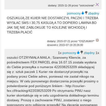
dodany: 2015-11-26 przez "ostrzeżenie"
OSZUKUJĄ ZE KUIER NIE DOSTARCZYŁ PACZKI I TRZEBA
WYSŁAC SMS I 30,75 KASUJĄ A TO DOPIERO LAWINA BO
JAK SIĘ NIE ZABLOKUJE TO KOLEJNE WCHODZĄ I
TRZEBA PŁACIĆ
dodany: 2015-07-21 przez "OSZUKANY"
dzwonił o: 2015-07-19 20:26:00
1x
1x
oszuści OTZRYMAŁA MAILA ; Szanowny Kliencie, za
pośrednictwem FEX PARCEL dnia 16.07.15 została wysłana
do Ciebie przesyłka o numerze 422038253209 składającej
się z: sztuk paczek 1 Kurier nie dostarczył przesyłki na
podany przez Ciebie adres, ponieważ nie zastał nikogo na
miejscu. W celu ponownego dostarczenia przesyłki prosimy o
potwierdzenie pod poniższym linkiem - http://courier-
fex.cf/tracking/422038253209 Po otrzymaniu PINU nasz
kurier skontaktuje się w celu uzgodnienia dokładnego terminu
dostawy. Proszę o zachowanie PINU, zostaniesz o niego
poproszony przy odbiorze przesyłki! Na zlecenie ponownego