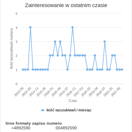
Zainteresowanie w ostatnim czasie
5
4
Ilość wyszukiwań numeru
3
2
1
0
2015-05
2017-02
2021-06
2013-05
2016-04
2019-04
2014-11
2016-11
2021-01
2016-01
2018-02
2014-02
2016-07
2020-07
Czas
Ilość wyszukiwań / miesiąc
Inne formaty zapisu numeru
+4892590
004892590