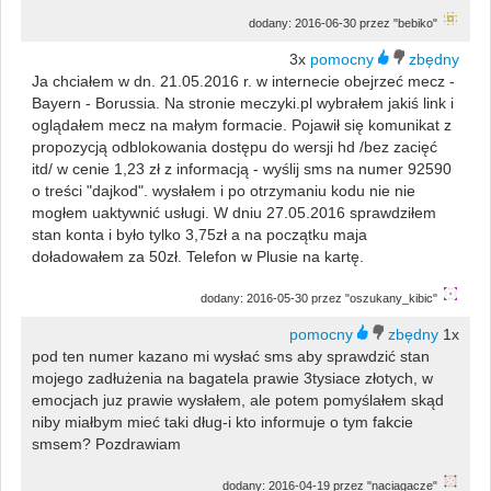
dodany: 2016-06-30 przez "bebiko"
3x
Ja chciałem w dn. 21.05.2016 r. w internecie obejrzeć mecz -
Bayern - Borussia. Na stronie meczyki.pl wybrałem jakiś link i
oglądałem mecz na małym formacie. Pojawił się komunikat z
propozycją odblokowania dostępu do wersji hd /bez zacięć
itd/ w cenie 1,23 zł z informacją - wyślij sms na numer 92590
o treści "dajkod". wysłałem i po otrzymaniu kodu nie nie
mogłem uaktywnić usługi. W dniu 27.05.2016 sprawdziłem
stan konta i było tylko 3,75zł a na początku maja
doładowałem za 50zł. Telefon w Plusie na kartę.
dodany: 2016-05-30 przez "oszukany_kibic"
1x
pod ten numer kazano mi wysłać sms aby sprawdzić stan
mojego zadłużenia na bagatela prawie 3tysiace złotych, w
emocjach juz prawie wysłałem, ale potem pomyślałem skąd
niby miałbym mieć taki dług-i kto informuje o tym fakcie
smsem? Pozdrawiam
dodany: 2016-04-19 przez "naciagacze"