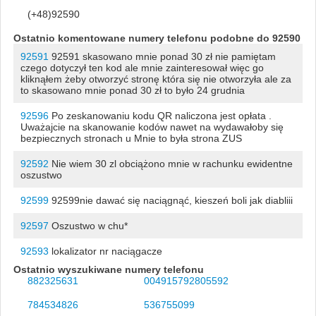
(+48)92590
Ostatnio komentowane numery telefonu podobne do 92590
92591
92591 skasowano mnie ponad 30 zł nie pamiętam
czego dotyczył ten kod ale mnie zainteresował więc go
kliknąłem żeby otworzyć stronę która się nie otworzyła ale za
to skasowano mnie ponad 30 zł to było 24 grudnia
92596
Po zeskanowaniu kodu QR naliczona jest opłata .
Uważajcie na skanowanie kodów nawet na wydawałoby się
bezpiecznych stronach u Mnie to była strona ZUS
92592
Nie wiem 30 zl obciążono mnie w rachunku ewidentne
oszustwo
92599
92599nie dawać się naciągnąć, kieszeń boli jak diabliii
92597
Oszustwo w chu*
92593
lokalizator nr naciągacze
Ostatnio wyszukiwane numery telefonu
882325631
004915792805592
784534826
536755099