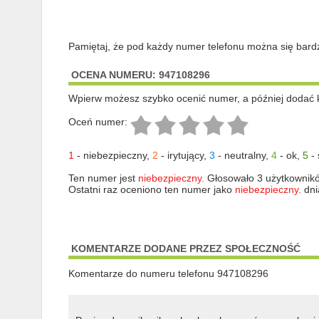
Pamiętaj, że pod każdy numer telefonu można się bard
OCENA NUMERU: 947108296
Wpierw możesz szybko ocenić numer, a później dodać 
Oceń numer:
1
-
niebezpieczny
,
2
-
irytujący
,
3
-
neutralny
,
4
-
ok
,
5
-
Ten numer jest
niebezpieczny.
Głosowało 3 użytkownik
Ostatni raz oceniono ten numer jako
niebezpieczny.
dni
KOMENTARZE DODANE PRZEZ SPOŁECZNOŚĆ
Komentarze do numeru telefonu 947108296