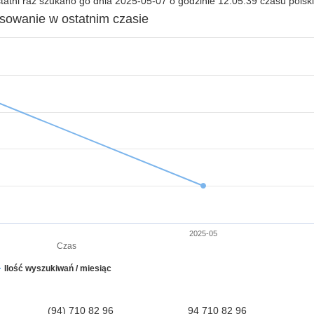
atni raz szukano go dnia 2025-05-07 o godzinie 12:05:39 czasu polsk
esowanie w ostatnim czasie
2025-05
Czas
Ilość wyszukiwań / miesiąc
(94) 710 82 96
94 710 82 96