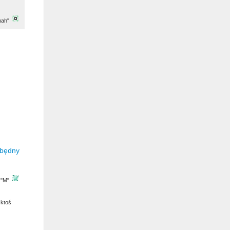
mah"
 "M"
 ktoś