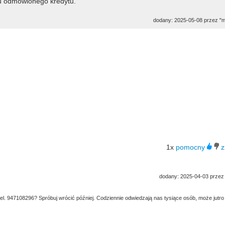
iu odmówionego kredytu.
dodany: 2025-05-08 przez "
1x
dodany: 2025-04-03 przez
tel. 947108296? Spróbuj wrócić później. Codziennie odwiedzają nas tysiące osób, może jutro