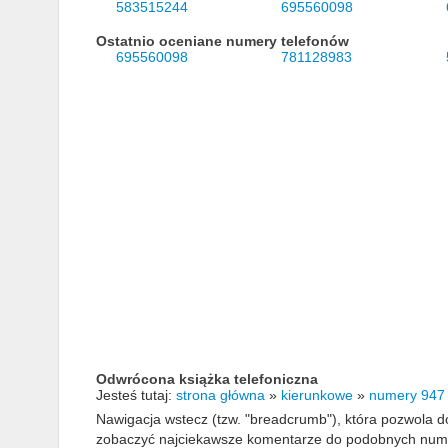
583515244
695560098
Ostatnio oceniane numery telefonów
695560098
781128983
Odwrócona książka telefoniczna
Jesteś tutaj:
strona główna
»
kierunkowe
»
numery 947
Nawigacja wstecz (tzw. "breadcrumb"), która pozwola
zobaczyć najciekawsze komentarze do podobnych numerów