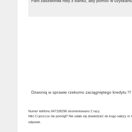
Pani zadzwoniła niby z banku, aby pomóc w uzyskan
Dzwonią w sprawie rzekomo zaciągniętego kredytu !!!
Numer telefonu 947108296 skomentowano 2 razy.
Nikt Ci jeszcze nie pomógł? Nie udało się dowiedzieć do kogo należy nr 
odpowie.