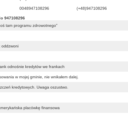
0048947108296
(+48)947108296
do 947108296
egoś tam programu zdrowotnego"
k oddzwoni
bank odnośnie kredytów we frankach
owania w mojej gminie, nie wnikałem dalej.
oszczeń kredytowych. Uwaga oszustwo.
 amerykańska placówkę finansowa