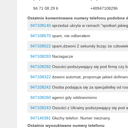
94 71 08 29 6
+48947108296
Ostatnio komentowane numery telefonu podobne 
947108140
sprzedaż ukryta w ramach "spotkań jaki
947108570
spam, nie odberałem
947108522
spam,dzwoni 2 sekundy licząc że człowie
947108293
Naciagacze
947108292
Oszuści podszywający się pod firmę czy 
947108322
dzwoni automat, proponuje jakieś dofinans
947108242
Osoba podająca się za specjalistkę od r
947108260
agenci gdy oddzwoniono
947108243
Oszuści z Ukrainy podszywający się pod
947140381
Głuchy telefon. Numer nieznany.
Ostatnio wyszukiwane numery telefonu