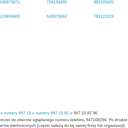
696873071
728134495
882325631
519959669
530975062
781123229
»
numery 947 10
»
numery 947 10 82
»
947 10 82 96
 dotrzeć do obecnie oglądanego numeru telefonu 947108296. Po drodz
 telefonicznych (często należą do tej samej firmy lub organizacji).