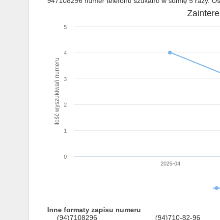
947108296 numer telefonu szukano w sumię 5 razy. Ost
Zainter
5
4
Ilość wyszukiwań numeru
3
2
1
0
2025-04
Inne formaty zapisu numeru
(94)7108296
(94)710-82-96