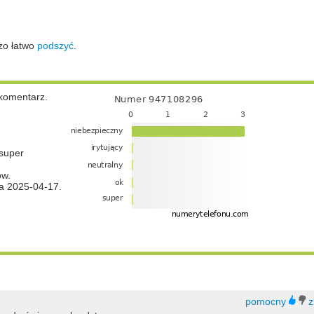
zo łatwo
podszyć
.
komentarz.
super
ów.
a 2025-04-17.