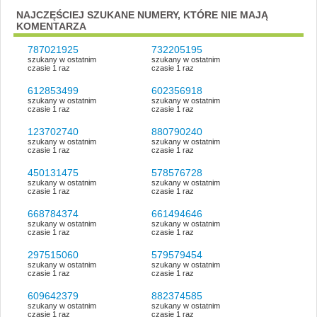
NAJCZĘŚCIEJ SZUKANE NUMERY, KTÓRE NIE MAJĄ
KOMENTARZA
787021925
732205195
szukany w ostatnim
szukany w ostatnim
czasie 1 raz
czasie 1 raz
612853499
602356918
szukany w ostatnim
szukany w ostatnim
czasie 1 raz
czasie 1 raz
123702740
880790240
szukany w ostatnim
szukany w ostatnim
czasie 1 raz
czasie 1 raz
450131475
578576728
szukany w ostatnim
szukany w ostatnim
czasie 1 raz
czasie 1 raz
668784374
661494646
szukany w ostatnim
szukany w ostatnim
czasie 1 raz
czasie 1 raz
297515060
579579454
szukany w ostatnim
szukany w ostatnim
czasie 1 raz
czasie 1 raz
609642379
882374585
szukany w ostatnim
szukany w ostatnim
czasie 1 raz
czasie 1 raz