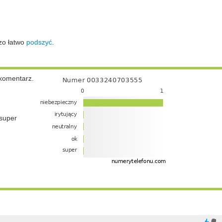
zo łatwo
podszyć
.
komentarz.
super