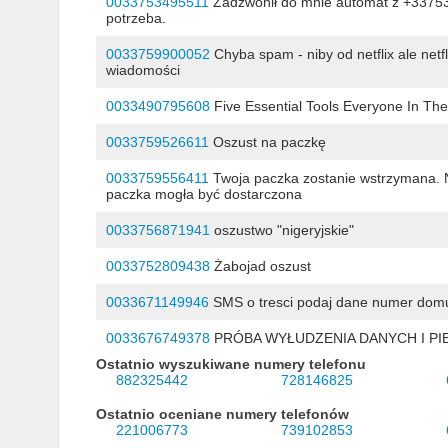
0033753495511
Zadzwonił do mnie automat z +33753
potrzeba.
0033759900052
Chyba spam - niby od netflix ale netf
wiadomości
0033490795608
Five Essential Tools Everyone In Th
0033759526611
Oszust na paczkę
0033759556411
Twoja paczka zostanie wstrzymana. 
paczka mogła być dostarczona
0033756871941
oszustwo "nigeryjskie"
0033752809438
Żabojad oszust
0033671149946
SMS o tresci podaj dane numer domu
0033676749378
PRÓBA WYŁUDZENIA DANYCH I PIE
Ostatnio wyszukiwane numery telefonu
882325442
728146825
Ostatnio oceniane numery telefonów
221006773
739102853