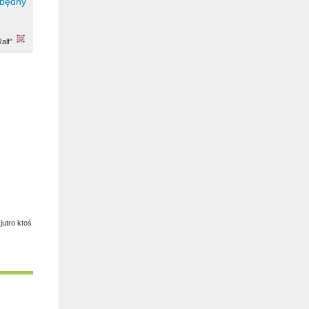
alf"
jutro ktoś
u