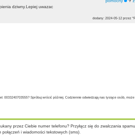
pienia dziwny.Lepiej uwazac
dodany: 2024-05-12 przez "R
 tel. 0033240703555? Spróbuj wrócić później. Codziennie odwiedzają nas tysiące osób, może 
szukany przez Ciebie numer telefonu? Przyłącz się do zwalczania spam
 połączeń i wiadomości tekstowych (sms).