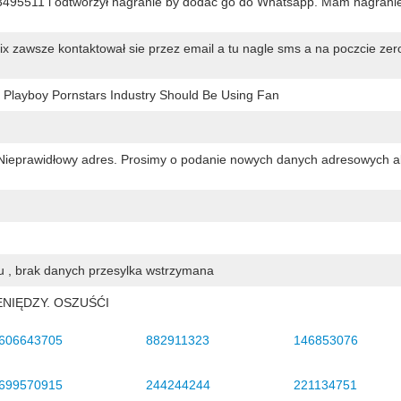
495511 i odtworzył nagranie by dodać go do Whatsapp. Mam nagranie
lix zawsze kontaktował sie przez email a tu nagle sms a na poczcie zer
e Playboy Pornstars Industry Should Be Using Fan
Nieprawidłowy adres. Prosimy o podanie nowych danych adresowych 
 , brak danych przesylka wstrzymana
NIĘDZY. OSZUŚĆI
606643705
882911323
146853076
699570915
244244244
221134751