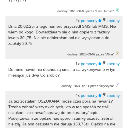
????????
dodany: 2025-06-03 przez "Ewa Jarosz"
2x
Dnia 20.02.25r z tego numeru przyszedł SMS lub MMS. Nie
wiem od kogo. Dowiedziałam się o nim dopiero z faktury
kwota 30 ;75 .Nic nie odbierałam ani nie wysyłałam a do
zapłaty 30:75.
dodany: 2025-03-07 przez "Alina"
1x
Do mnie nawet nie dochodzą sms , a są wykonywane w tym
miesiącu już dwa Co zrobić?
dodany: 2024-12-14 przez "Krystyna"
4x
Ja też zostałam OSZUKANA, może czas pora na rewanż?
Trzeba zebrać wszystkich tych, kto w ten sposób zostali
oszukani i skierować sprawę do prokuratury/ sądu.
Podejrzewam że będzie nas sporo i sumkę oszuści zebrali
nie złą. Ja tym oszustam nie daruję 153,75zł. Ciężko na nie