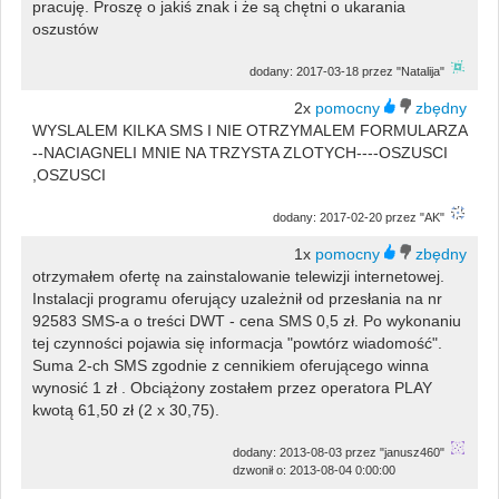
pracuję. Proszę o jakiś znak i że są chętni o ukarania
oszustów
dodany: 2017-03-18 przez "Natalija"
2x
WYSLALEM KILKA SMS I NIE OTRZYMALEM FORMULARZA
--NACIAGNELI MNIE NA TRZYSTA ZLOTYCH----OSZUSCI
,OSZUSCI
dodany: 2017-02-20 przez "AK"
1x
otrzymałem ofertę na zainstalowanie telewizji internetowej.
Instalacji programu oferujący uzależnił od przesłania na nr
92583 SMS-a o treści DWT - cena SMS 0,5 zł. Po wykonaniu
tej czynności pojawia się informacja "powtórz wiadomość".
Suma 2-ch SMS zgodnie z cennikiem oferującego winna
wynosić 1 zł . Obciążony zostałem przez operatora PLAY
kwotą 61,50 zł (2 x 30,75).
dodany: 2013-08-03 przez "janusz460"
dzwonił o: 2013-08-04 0:00:00