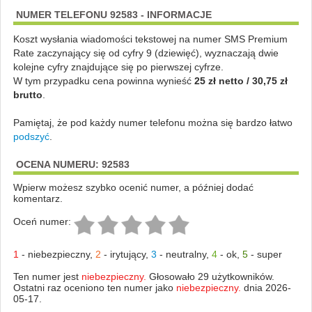
NUMER TELEFONU 92583 - INFORMACJE
Koszt wysłania wiadomości tekstowej na numer SMS Premium
Rate zaczynający się od cyfry 9 (dziewięć), wyznaczają dwie
kolejne cyfry znajdujące się po pierwszej cyfrze.
W tym przypadku cena powinna wynieść
25 zł netto / 30,75 zł
brutto
.
Pamiętaj, że pod każdy numer telefonu można się bardzo łatwo
podszyć
.
OCENA NUMERU: 92583
Wpierw możesz szybko ocenić numer, a później dodać
komentarz.
Oceń numer:
1
-
niebezpieczny
,
2
-
irytujący
,
3
-
neutralny
,
4
-
ok
,
5
-
super
Ten numer jest
niebezpieczny.
Głosowało 29 użytkowników.
Ostatni raz oceniono ten numer jako
niebezpieczny.
dnia 2026-
05-17.