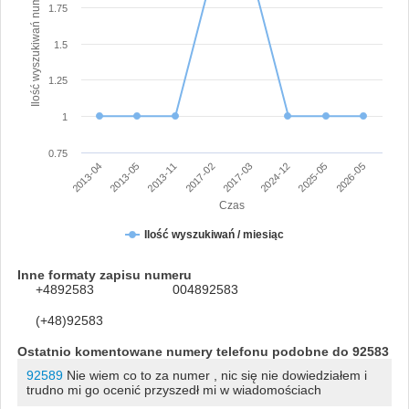
Ilość wyszukiwań numeru
1.75
1.5
1.25
1
0.75
2013-04
2013-05
2013-11
2017-02
2017-03
2024-12
2025-05
2026-05
Czas
Ilość wyszukiwań / miesiąc
Inne formaty zapisu numeru
+4892583
004892583
(+48)92583
Ostatnio komentowane numery telefonu podobne do 92583
92589
Nie wiem co to za numer , nic się nie dowiedziałem i
trudno mi go ocenić przyszedł mi w wiadomościach