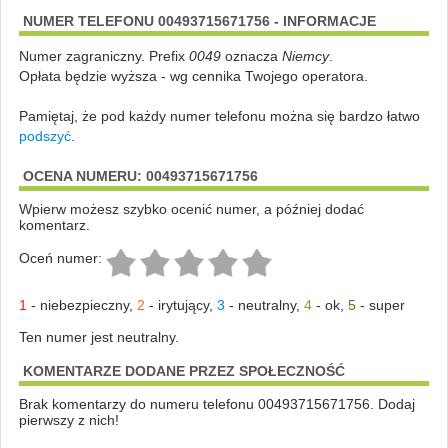
NUMER TELEFONU 00493715671756 - INFORMACJE
Numer zagraniczny. Prefix
0049
oznacza
Niemcy
.
Opłata będzie wyższa - wg cennika Twojego operatora.
Pamiętaj, że pod każdy numer telefonu można się bardzo łatwo
podszyć
.
OCENA NUMERU: 00493715671756
Wpierw możesz szybko ocenić numer, a później dodać
komentarz.
Oceń numer:
1
-
niebezpieczny
,
2
-
irytujący
,
3
-
neutralny
,
4
-
ok
,
5
-
super
Ten numer jest neutralny.
KOMENTARZE DODANE PRZEZ SPOŁECZNOŚĆ
Brak komentarzy do numeru telefonu 00493715671756. Dodaj
pierwszy z nich!