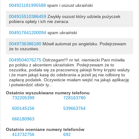
004921181995588
spam i oszust ukraiński
004915510386459
Zwykły oszust który udziela pożyczek
pobiera opłaty i ich nie zwraca
004917641200094
spam ukraiński
0049736386180
Mówił automat po angielsku. Podejrzewam
że to oszustwo.
0049504076275
Ostrzegam!!! nr tel. niemiecki Pani mówiła
po polsku z akcentem ukraińskim. Podejrzewam że to
oszustka, podała się za pracownicę jakiejś firmy krypto waluty
i że mam jakąś kasę do odebrania a jeżeli jej nie odbiorę to
zapłacę podatek. Oczywiście miałam wejść na jakąś aplikację
i potwierdzić obiór ty...
Ostatnio wyszukiwane numery telefonu
732205399
728163780
600145156
539663764
666180963
Ostatnio oceniane numery telefonów
413732756
692