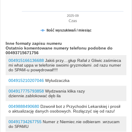
2025-09
Czas
Ilość wyszukiwań / miesiąc
Inne formaty zapisu numeru
Ostatnio komentowane numery telefonu podobne do
00493715671756
004915166136688
Jakiś przy....głup Rafał z Gliwic zaśmieca
mi what uppa w telefonie swoimi gryzmołami .od razu numer
do SPAM-u powędrował!!!!
004915210207046
Wyludzaczka
004917775793858
Wydzwania klika razy
dziennie.zablokować dęb ila
0049888490680
Dzwonił bot z Przychodni Lekarskiej i prosił
o aktualizację danych osobowych. Rozłączyć się od razu!
00491734267755
Numer z Niemiec.nie odbieram .wrzucam
do SPAMU